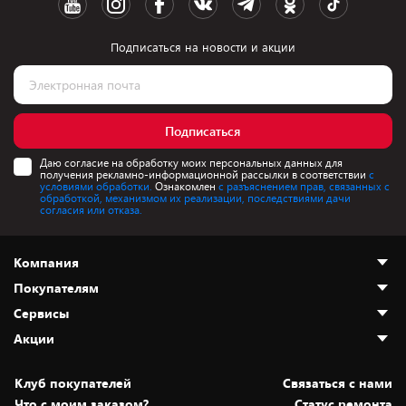
Подписаться на новости и акции
Подписаться
Даю согласие на обработку моих персональных данных для
получения рекламно-информационной рассылки в соответствии
с
условиями обработки.
Ознакомлен
с разъяснением прав, связанных с
обработкой, механизмом их реализации, последствиями дачи
согласия или отказа.
Компания
Покупателям
О нас
Сервисы
Адреса магазинов
Как сделать заказ
Акции
Новости
Оплата и доставка
Программа «Защита+»
Статьи и обзоры
Безналичный расчёт
Установка техники
Скидки и промокоды
Клуб покупателей
Cвязаться с нами
Вакансии
Обмен и возврат товара
Для игровых консолей
Белорусские товары
Что с моим заказом?
Статус ремонта