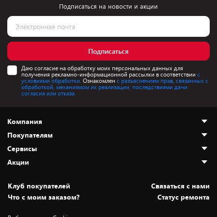
Подписаться на новости и акции
Подписаться
Даю согласие на обработку моих персональных данных для
получения рекламно-информационной рассылки в соответствии
с
условиями обработки.
Ознакомлен
с разъяснением прав, связанных с
обработкой, механизмом их реализации, последствиями дачи
согласия или отказа.
Компания
Покупателям
О нас
Сервисы
Адреса магазинов
Как сделать заказ
Акции
Новости
Оплата и доставка
Программа «Защита+»
Статьи и обзоры
Безналичный расчёт
Установка техники
Скидки и промокоды
Клуб покупателей
Cвязаться с нами
Вакансии
Обмен и возврат товара
Для игровых консолей
Белорусские товары
Что с моим заказом?
Статус ремонта
Контакты
Юридическая информация
Подписки на видеосервисы
Подарки