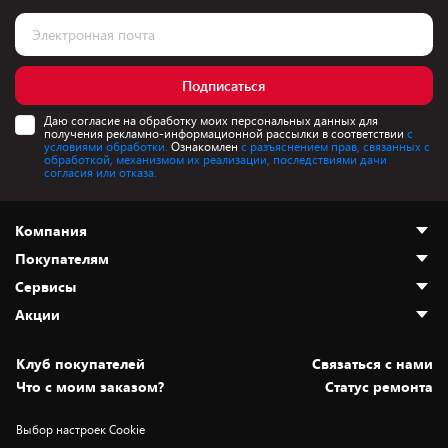
Подписаться
Даю согласие на обработку моих персональных данных для
получения рекламно-информационной рассылки в соответствии
с
условиями обработки.
Ознакомлен
с разъяснением прав, связанных с
обработкой, механизмом их реализации, последствиями дачи
согласия или отказа.
Компания
Покупателям
О нас
Сервисы
Адреса магазинов
Как сделать заказ
Акции
Новости
Оплата и доставка
Программа «Защита+»
Статьи и обзоры
Безналичный расчёт
Установка техники
Скидки и промокоды
Клуб покупателей
Cвязаться с нами
Вакансии
Обмен и возврат товара
Для игровых консолей
Белорусские товары
Что с моим заказом?
Статус ремонта
Контакты
Юридическая информация
Подписки на видеосервисы
Подарки
Выбор настроек Cookie
Дай пять добру!
Обработка персональных данных
Для мобильных устройств
Бонусы