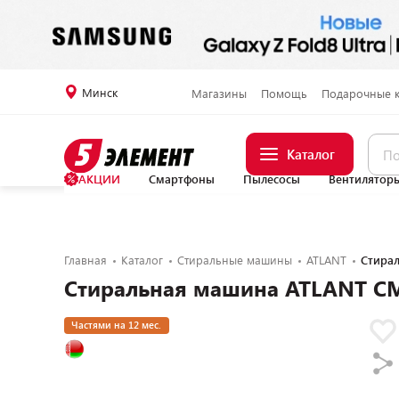
Минск
Магазины
Помощь
Подарочные 
Каталог
АКЦИИ
Смартфоны
Пылесосы
Вентилятор
Главная
Каталог
Стиральные машины
ATLANT
Стира
Стиральная машина ATLANT С
Частями на 12 мес.