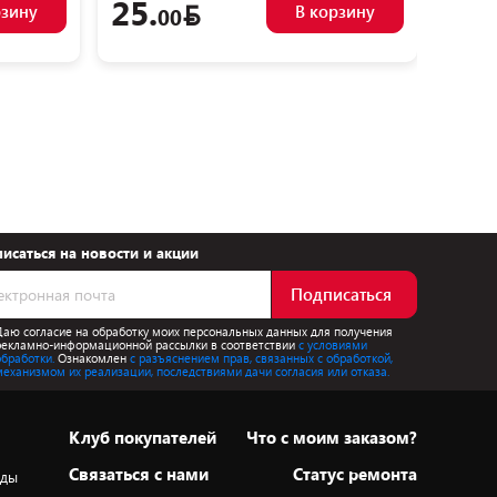
25.
68.
рзину
В корзину
00
исаться на новости и акции
Подписаться
Даю согласие на обработку моих персональных данных для получения
рекламно-информационной рассылки в соответствии
с условиями
обработки.
Ознакомлен
с разъяснением прав, связанных с обработкой,
механизмом их реализации, последствиями дачи согласия или отказа.
Клуб покупателей
Что с моим заказом?
Cвязаться с нами
Статус ремонта
оды