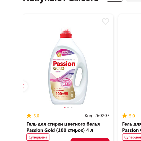
Код:
260207
5.0
5.0
Гель для стирки цветного белья
Гель дл
Passion Gold (100 стирок) 4 л
Passion 
Суперцена
Суперцен