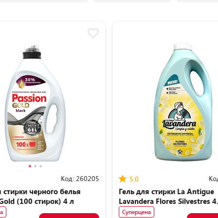
Код:
260205
Ко
5.0
я стирки черного белья
Гель для стирки La Antigue
Gold (100 стирок) 4 л
Lavandera Flores Silvestres 4
стирок)
а
Суперцена