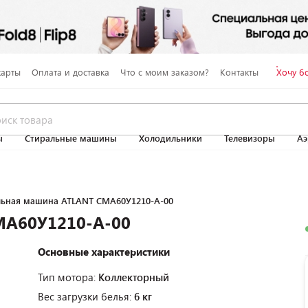
карты
Оплата и доставка
Что с моим заказом?
Контакты
Хочу б
ы
Стиральные машины
Холодильники
Телевизоры
Аэ
льная машина ATLANT СМА60У1210-A-00
МА60У1210-A-00
Основные характеристики
Тип мотора:
Коллекторный
Вес загрузки белья:
6 кг