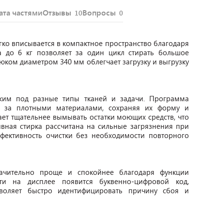
ата частями
Отзывы
Вопросы
10
0
гко вписывается в компактное пространство благодаря
ка до 6 кг позволяет за один цикл стирать большое
юком диаметром 340 мм облегчает загрузку и выгрузку
жим под разные типы тканей и задачи. Программа
д за плотными материалами, сохраняя их форму и
ет тщательнее вымывать остатки моющих средств, что
вная стирка рассчитана на сильные загрязнения при
фективность очистки без необходимости повторного
начительно проще и спокойнее благодаря функции
ти на дисплее появится буквенно-цифровой код,
воляет быстро идентифицировать причину сбоя и