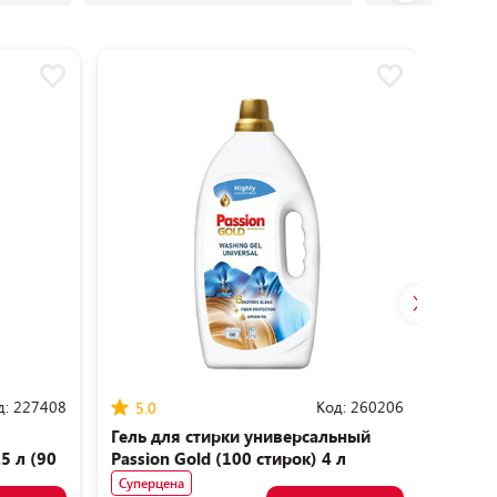
д:
227408
Код:
260206
5.0
5.0
Гель для стирки универсальный
Стир
.5 л (90
Passion Gold (100 стирок) 4 л
Profes
стиро
Суперцена
Супер