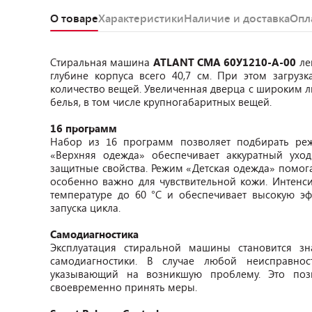
О товаре
Характеристики
Наличие и доставка
Опл
Стиральная машина
ATLANT СМА 60У1210-A-00
ле
глубине корпуса всего 40,7 см. При этом загруз
количество вещей. Увеличенная дверца с широким л
белья, в том числе крупногабаритных вещей.
16 программ
Набор из 16 программ позволяет подбирать ре
«Верхняя одежда» обеспечивает аккуратный ухо
защитные свойства. Режим «Детская одежда» помога
особенно важно для чувствительной кожи. Интенси
температуре до 60 °C и обеспечивает высокую эф
запуска цикла.
Самодиагностика
Эксплуатация стиральной машины становится з
самодиагностики. В случае любой неисправнос
указывающий на возникшую проблему. Это поз
своевременно принять меры.