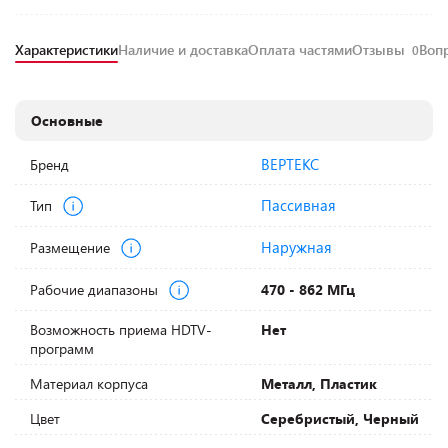
Характеристики
Наличие и доставка
Оплата частями
Отзывы
Воп
0
Основные
ВЕРТЕКС
Бренд
Пассивная
Тип
Наружная
Размещение
Рабочие диапазоны
470 - 862 МГц
Возможность приема НDTV-
Нет
программ
Материал корпуса
Металл, Пластик
Цвет
Серебристый, Черный