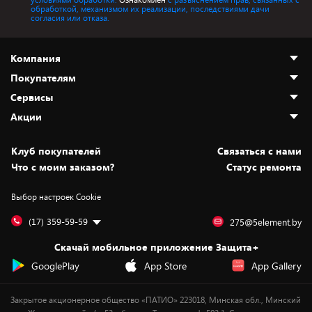
обработкой, механизмом их реализации, последствиями дачи
согласия или отказа.
Компания
Покупателям
О нас
Сервисы
Адреса магазинов
Как сделать заказ
Акции
Новости
Оплата и доставка
Программа «Защита+»
Статьи и обзоры
Безналичный расчёт
Установка техники
Скидки и промокоды
Клуб покупателей
Cвязаться с нами
Вакансии
Обмен и возврат товара
Для игровых консолей
Белорусские товары
Что с моим заказом?
Статус ремонта
Контакты
Юридическая информация
Подписки на видеосервисы
Подарки
Выбор настроек Cookie
Дай пять добру!
Обработка персональных данных
Для мобильных устройств
Бонусы
Подарочные карты
Для компьютеров
Оплата частями
(17) 359-59-59
275@5element.by
Утилизация старой техники
Предзаказы
Скачай мобильное приложение Защита+
Сервисные центры
Новинки
GooglePlay
App Store
App Gallery
Уценка
Закрытое акционерное общество «ПАТИО» 223018, Минская обл., Минский