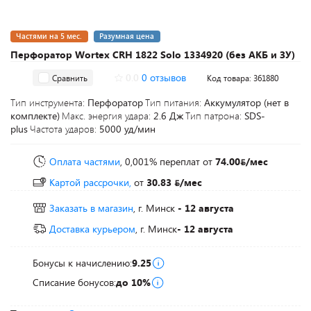
Частями на 5 мес.
Разумная цена
Перфоратор Wortex CRH 1822 Solo 1334920 (без АКБ и ЗУ)
0.0
0 отзывов
Сравнить
Код товара: 361880
Тип инструмента:
Перфоратор
Тип питания:
Аккумулятор (нет в
комплекте)
Макс. энергия удара:
2.6 Дж
Тип патрона:
SDS-
plus
Частота ударов:
5000 уд/мин
Оплата частями
, 0,001% переплат
от
74.00
/мес
Картой рассрочки,
от
30.83
/мес
Заказать в магазин
, г. Минск
- 12 августа
Доставка курьером
, г. Минск
- 12 августа
Бонусы к начислению:
9.25
Списание бонусов:
до 10%