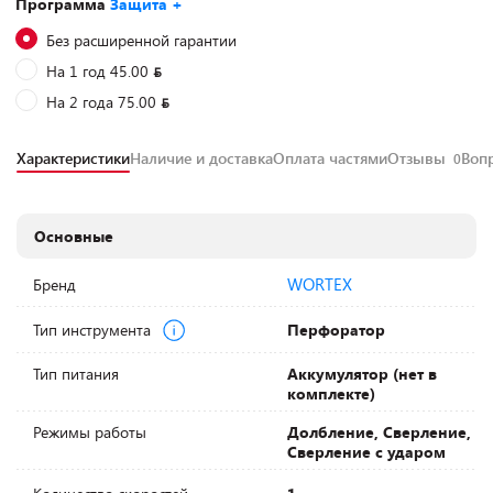
Программа
Защита +
Без расширенной гарантии
На 1 год 45.00
На 2 года 75.00
Характеристики
Наличие и доставка
Оплата частями
Отзывы
Воп
0
Основные
WORTEX
Бренд
Тип инструмента
Перфоратор
Тип питания
Аккумулятор (нет в
комплекте)
Режимы работы
Долбление, Сверление,
Сверление с ударом