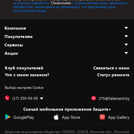
условиями обработки.
Ознакомлен
с разъяснением прав, связанных с
обработкой, механизмом их реализации, последствиями дачи
согласия или отказа.
Компания
Покупателям
О нас
Сервисы
Адреса магазинов
Как сделать заказ
Акции
Новости
Оплата и доставка
Программа «Защита+»
Статьи и обзоры
Юрлицам
Установка техники
Скидки и промокоды
Клуб покупателей
Cвязаться с нами
Вакансии
Обмен и возврат товара
Для игровых консолей
Белорусские товары
Что с моим заказом?
Статус ремонта
Контакты
Юридическая информация
Подписки на видеосервисы
Подарки
Выбор настроек Cookie
Дай пять добру!
Обработка персональных данных
Для мобильных устройств
Бонусы
Подарочные карты
Для компьютеров
Оплата частями
(17) 359-59-59
275@5element.by
Утилизация старой техники
Предзаказы
Скачай мобильное приложение Защита+
Сервисные центры
Новинки
GooglePlay
App Store
App Gallery
Уценка
Закрытое акционерное общество «ПАТИО» 223018, Минская обл., Минский