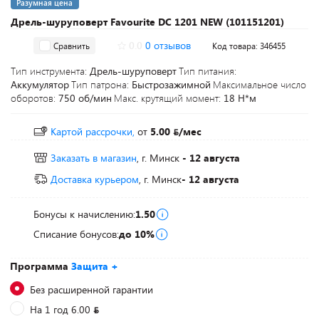
Разумная цена
Дрель-шуруповерт Favourite DC 1201 NEW (101151201)
0.0
0 отзывов
Сравнить
Код товара: 346455
Тип инструмента:
Дрель-шуруповерт
Тип питания:
Аккумулятор
Тип патрона:
Быстрозажимной
Максимальное число
оборотов:
750 об/мин
Макс. крутящий момент:
18 Н*м
Картой рассрочки,
от
5.00
/мес
Заказать в магазин
, г. Минск
- 12 августа
Доставка курьером
, г. Минск
- 12 августа
Бонусы к начислению:
1.50
Списание бонусов:
до 10%
Программа
Защита +
Без расширенной гарантии
На 1 год 6.00