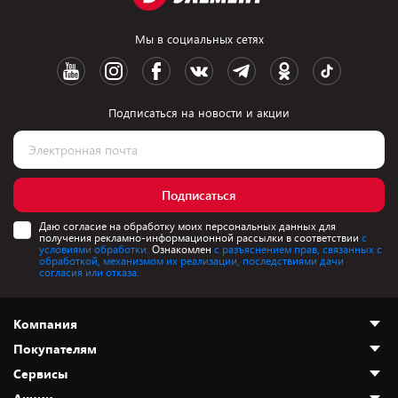
Мы в социальных сетях
Подписаться на новости и акции
Подписаться
Даю согласие на обработку моих персональных данных для
получения рекламно-информационной рассылки в соответствии
с
условиями обработки.
Ознакомлен
с разъяснением прав, связанных с
обработкой, механизмом их реализации, последствиями дачи
согласия или отказа.
Компания
Покупателям
О нас
Сервисы
Адреса магазинов
Как сделать заказ