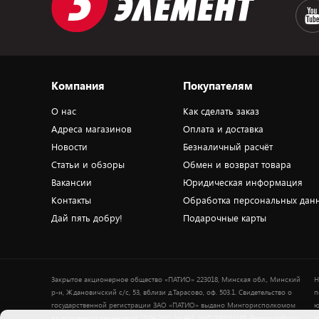
Компания
Покупателям
О нас
Как сделать заказ
Адреса магазинов
Оплата и доставка
Новости
Безналичный расчёт
Статьи и обзоры
Обмен и возврат товара
Вакансии
Юридическая информация
Контакты
Обработка персональных дан
Дай пять добру!
Подарочные карты
Закрытое акционерное общество «ПАТИО» 223018, Минская обл., Минский
Н
р-н, Ждановичский с/с, 53, вблизи д.Тарасово, оф. 503.1. Свидетельство о
п
государственной регистрации ЗАО «ПАТИО» выдано Мингорисполкомом
ю
на основании решения от 18.04.2001 № 491. УНП 100183195. Режим работы
о