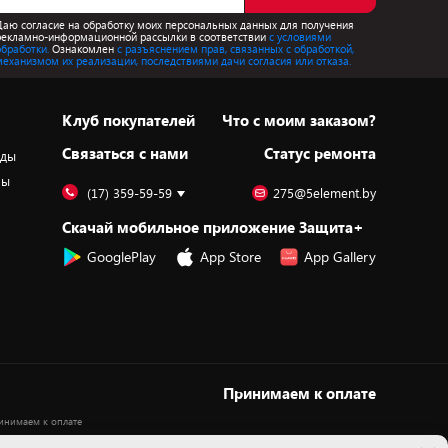
Даю согласие на обработку моих персональных данных для получения
рекламно-информационной рассылки в соответствии
с условиями
обработки.
Ознакомлен
с разъяснением прав, связанных с обработкой,
механизмом их реализации, последствиями дачи согласия или отказа.
Клуб покупателей
Что с моим заказом?
Cвязаться с нами
Статус ремонта
оды
ры
(17) 359-59-59
275@5element.by
Скачай мобильное приложение Защита+
GooglePlay
App Store
App Gallery
Принимаем к оплате