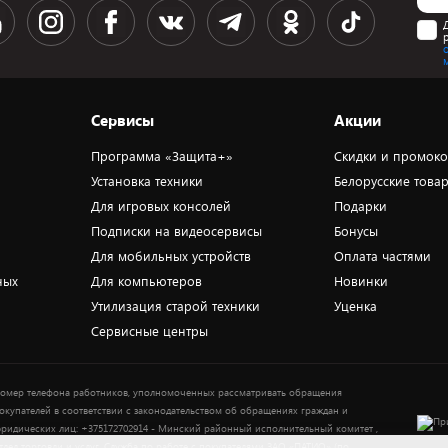
Сервисы
Акции
Программа «Защита+»
Скидки и промок
Установка техники
Белорусские това
Для игровых консолей
Подарки
Подписки на видеосервисы
Бонусы
Для мобильных устройств
Оплата частями
ных
Для компьютеров
Новинки
Утилизация старой техники
Уценка
Сервисные центры
омер телефона работников, уполномоченных рассматривать обращения
окупателей в соответствии с законодательством об обращениях граждан и
ридических лиц: +375172702914 - Минский районный исполнительный комитет ,
тдел торговли и услуг. Служба по работе с покупателями ЗАО «ПАТИО» (по