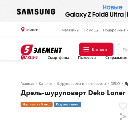
Минск
Магазины
Помощь
Подарочные 
Каталог
АКЦИИ
Смартфоны
Пылесосы
Стиральные
Главная
Каталог
Шуруповерты и винтоверты
DEKO
Д
Дрель-шуруповерт Deko Loner 
Частями на 5 мес.
Разумная цена