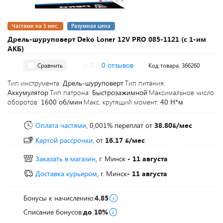
Частями на 5 мес.
Разумная цена
Дрель-шуруповерт Deko Loner 12V PRO 085-1121 (с 1-им
АКБ)
0.0
0 отзывов
Сравнить
Код товара: 366260
Тип инструмента:
Дрель-шуруповерт
Тип питания:
Аккумулятор
Тип патрона:
Быстрозажимной
Максимальное число
оборотов:
1600 об/мин
Макс. крутящий момент:
40 Н*м
Оплата частями
, 0,001% переплат
от
38.80
/мес
Картой рассрочки,
от
16.17
/мес
Заказать в магазин
, г. Минск
- 11 августа
Доставка курьером
, г. Минск
- 11 августа
Бонусы к начислению:
4.85
Списание бонусов:
до 10%