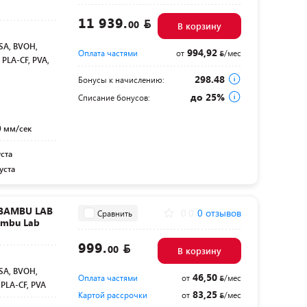
11 939.
00
В корзину
SA, BVOH,
994,92
Оплата частями
от
/мес
, PLA-CF, PVA,
298.48
Бонусы к начислению:
до 25%
Списание бонусов:
0 мм/сек
уста
уста
 BAMBU LAB
0.0
0 отзывов
Сравнить
ambu Lab
999.
00
В корзину
SA, BVOH,
46,50
Оплата частями
от
/мес
, PLA-CF, PVA
83,25
Картой рассрочки
от
/мес