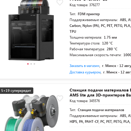
Код товара: 376277
Тип:
FDM принтер
Поддерживаемые материалы:
ABS, A
Carbon, Nylon (PA), PC, PET, PETG, PLA
TPU
Толщина материала:
1.75 мм
Температура стола:
120 °C
Рабочая температура:
280 °C
Максимальная скорость печати:
100
Заказать в магазин
,
г. Минск -
12 авг
Доставка курьером
,
г. Минск -
12 авг
Станция подачи материалов
5+19 суперкредит
AMS lite для 3D-принтеров B
Код товара: 345576
Тип:
Станция подачи материалов
Поддерживаемые материалы:
ABS, A
HIPS, PA, PAHT-CF, PC, PET, PETG, PLA