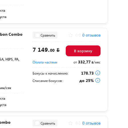
уста
уста
rbon Combo
0.0
0 отзывов
Сравнить
7 149.
00
В корзину
SA, HIPS, PA,
332,77
Оплата частями
от
/мес
178.73
Бонусы к начислению:
до 25%
Списание бонусов:
 мм/сек
уста
уста
Combo
0.0
0 отзывов
Сравнить