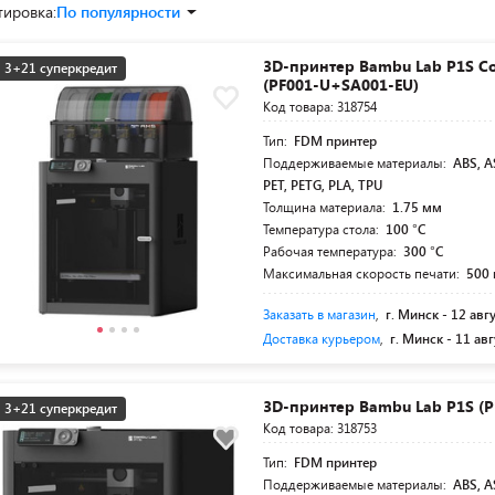
тировка:
По популярности
3D-принтер Bambu Lab P1S 
3+21 суперкредит
(PF001-U+SA001-EU)
Код товара: 318754
Тип:
FDM принтер
Поддерживаемые материалы:
ABS, A
PET, PETG, PLA, TPU
Толщина материала:
1.75 мм
Температура стола:
100 °C
Рабочая температура:
300 °C
Максимальная скорость печати:
500
Заказать в магазин
,
г. Минск -
12 авг
Доставка курьером
,
г. Минск -
11 авг
3D-принтер Bambu Lab P1S (P
3+21 суперкредит
Код товара: 318753
Тип:
FDM принтер
Поддерживаемые материалы:
ABS, A