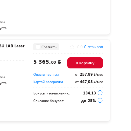
уста
уста
U LAB Laser
0.0
0 отзывов
Сравнить
5 365.
00
В корзину
257,89
Оплата частями
от
/мес
уста
447,08
Картой рассрочки
от
/мес
уста
134.13
Бонусы к начислению:
до 25%
Списание бонусов: