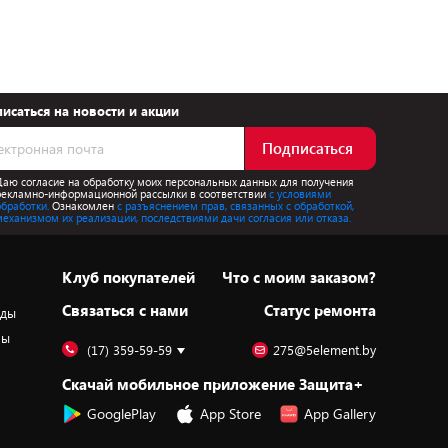
исаться на новости и акции
Подписаться
Даю согласие на обработку моих персональных данных для получения
рекламно-информационной рассылки в соответствии
с условиями
обработки.
Ознакомлен
с разъяснением прав, связанных с обработкой,
механизмом их реализации, последствиями дачи согласия или отказа.
Клуб покупателей
Что с моим заказом?
Cвязаться с нами
Статус ремонта
оды
ры
(17) 359-59-59
275@5element.by
Скачай мобильное приложение Защита+
GooglePlay
App Store
App Gallery