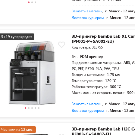
Заказать в магазин
,
г. Минск -
12 авг
Доставка курьером
,
г. Минск -
12 авг
3D-принтер Bambu Lab X1 Ca
5+19 суперкредит
(PF001-P+SA001-EU)
Код товара: 318755
Тип:
FDM принтер
Поддерживаемые материалы:
ABS, A
PC, PET, PETG, PLA, PVA, TPU
Толщина материала:
1.75 мм
Температура стола:
120 °C
Рабочая температура:
300 °C
Максимальная скорость печати:
500
Заказать в магазин
,
г. Минск -
12 авг
Доставка курьером
,
г. Минск -
12 авг
3D-принтер Bambu Lab H2C 
Частями на 12 мес.
PF003-C+SA007-EU