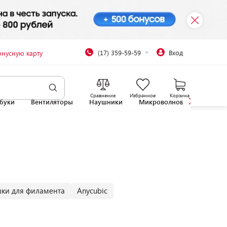
(17) 359-59-59
Вход
онусную карту
Сравнение
Избранное
Корзина
буки
Вентиляторы
Наушники
Микроволновые печи
ки для филамента
Anycubic