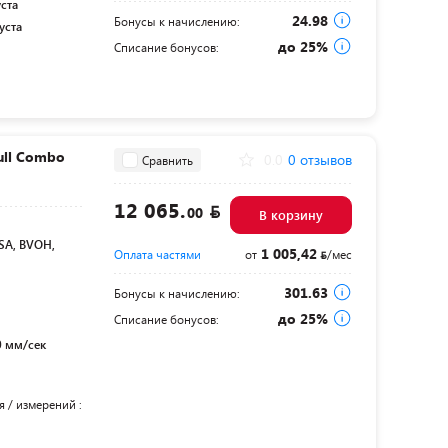
уста
24.98
Бонусы к начислению:
уста
до 25%
Списание бонусов:
ull Combo
0.0
0 отзывов
Сравнить
12 065.
00
В корзину
SA, BVOH,
1 005,42
Оплата частями
от
/мес
301.63
Бонусы к начислению:
до 25%
Списание бонусов:
0 мм/сек
 / измерений :