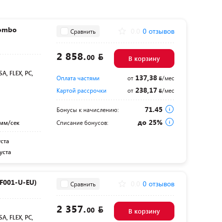
Combo
0.0
0 отзывов
Сравнить
2 858.
00
В корзину
SA, FLEX, PC,
137,38
Оплата частями
от
/мес
238,17
Картой рассрочки
от
/мес
71.45
Бонусы к начислению:
до 25%
 мм/сек
Списание бонусов:
уста
уста
F001-U-EU)
0.0
0 отзывов
Сравнить
2 357.
00
В корзину
SA, FLEX, PC,