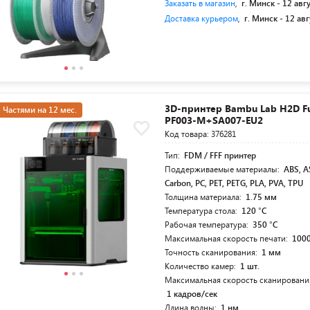
Заказать в магазин
,
г. Минск -
12 авг
Доставка курьером
,
г. Минск -
12 авг
3D-принтер Bambu Lab H2D F
Частями на 12 мес.
PF003-M+SA007-EU2
Код товара: 376281
Тип:
FDM / FFF принтер
Поддерживаемые материалы:
ABS, A
Carbon, PC, PET, PETG, PLA, PVA, TPU
Толщина материала:
1.75 мм
Температура стола:
120 °C
Рабочая температура:
350 °C
Максимальная скорость печати:
100
Точность сканирования:
1 мм
Количество камер:
1 шт.
Максимальная скорость сканирования
1 кадров/сек
Длина волны:
1 нм