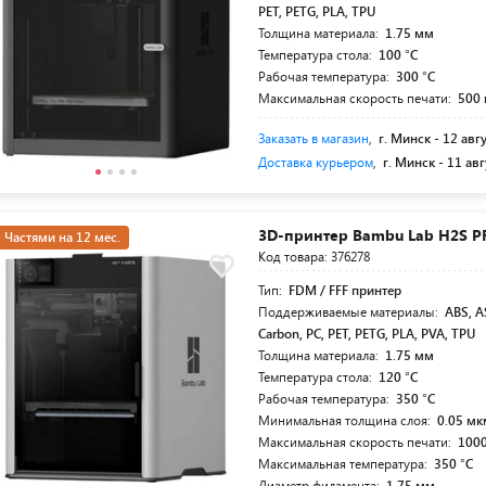
PET, PETG, PLA, TPU
Толщина материала:
1.75 мм
Температура стола:
100 °C
Рабочая температура:
300 °C
Максимальная скорость печати:
500
Заказать в магазин
,
г. Минск -
12 авг
Доставка курьером
,
г. Минск -
11 авг
3D-принтер Bambu Lab H2S P
Частями на 12 мес.
Код товара: 376278
Тип:
FDM / FFF принтер
Поддерживаемые материалы:
ABS, A
Carbon, PC, PET, PETG, PLA, PVA, TPU
Толщина материала:
1.75 мм
Температура стола:
120 °C
Рабочая температура:
350 °C
Минимальная толщина слоя:
0.05 мк
Максимальная скорость печати:
100
Максимальная температура:
350 °C
Диаметр филамента:
1.75 мм