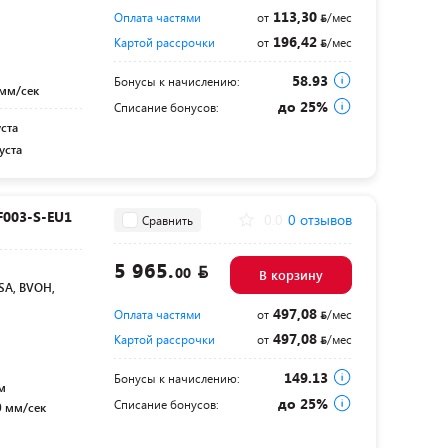
113,30
Оплата частями
от
/мес
196,42
Картой рассрочки
от
/мес
58.93
Бонусы к начислению:
 мм/сек
до 25%
Списание бонусов:
уста
уста
F003-S-EU1
0.0
0 отзывов
Сравнить
5 965.
00
В корзину
SA, BVOH,
497,08
Оплата частями
от
/мес
497,08
Картой рассрочки
от
/мес
149.13
Бонусы к начислению:
м
до 25%
Списание бонусов:
0 мм/сек