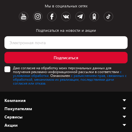
Мы в социальных сетях
Подписаться на новости и акции
Подписаться
Даю согласие на обработку моих персональных данных для
получения рекламно-информационной рассылки в соответствии
с
условиями обработки.
Ознакомлен
с разъяснением прав, связанных с
обработкой, механизмом их реализации, последствиями дачи
согласия или отказа.
Компания
Покупателям
О нас
Сервисы
Адреса магазинов
Как сделать заказ
Акции
Новости
Оплата и доставка
Программа «Защита+»