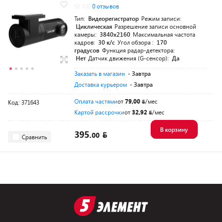
0.0
0 отзывов
Тип:
Видеорегистратор
Режим записи:
Циклическая
Разрешение записи основной
камеры:
3840x2160
Максимальная частота
кадров:
30 к/с
Угол обзора :
170
градусов
Функция радар-детектора:
Нет
Датчик движения (G-сенсор):
Да
Заказать в магазин
- Завтра
Доставка курьером
- Завтра
Оплата частями
от
79,00
/мес
Код: 371643
Картой рассрочки
от
32,92
/мес
В корзину
395.
00
Сравнить