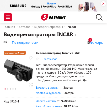
Главная
Каталог
Видеорегистраторы
INCAR
Видеорегистраторы INCAR
1
По популярности
Фильтры
Видеорегистратор Incar VR-560
Частями на 5 мес.
0.0
0 отзывов
Тип:
Видеорегистратор
Разрешение записи
основной камеры:
2560x1440
Максимальная
частота кадров:
30 к/с
Угол обзора :
170
градусов
Функция радар-детектора:
Нет
Датчик движения (G-сенсор):
Да
Заказать в магазин
- Завтра
Доставка курьером
- Завтра
Оплата частями
от
74,20
/мес
Код: 371644
Картой рассрочки
от
30,92
/мес