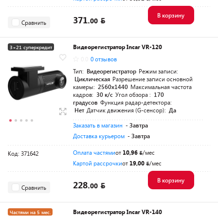
В корзину
371.
00
Сравнить
Видеорегистратор Incar VR-120
3+21 суперкредит
0.0
0 отзывов
Тип:
Видеорегистратор
Режим записи:
Циклическая
Разрешение записи основной
камеры:
2560x1440
Максимальная частота
кадров:
30 к/с
Угол обзора :
170
градусов
Функция радар-детектора:
Нет
Датчик движения (G-сенсор):
Да
Заказать в магазин
- Завтра
Доставка курьером
- Завтра
Оплата частями
от
10,96
/мес
Код: 371642
Картой рассрочки
от
19,00
/мес
В корзину
228.
00
Сравнить
Видеорегистратор Incar VR-140
Частями на 5 мес.