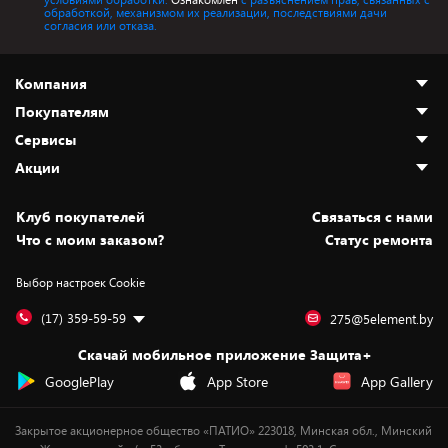
обработкой, механизмом их реализации, последствиями дачи
согласия или отказа.
Компания
Покупателям
О нас
Сервисы
Адреса магазинов
Как сделать заказ
Акции
Новости
Оплата и доставка
Программа «Защита+»
Статьи и обзоры
Безналичный расчёт
Установка техники
Скидки и промокоды
Клуб покупателей
Cвязаться с нами
Вакансии
Обмен и возврат товара
Для игровых консолей
Белорусские товары
Что с моим заказом?
Статус ремонта
Контакты
Юридическая информация
Подписки на видеосервисы
Подарки
Выбор настроек Cookie
Дай пять добру!
Обработка персональных данных
Для мобильных устройств
Бонусы
Подарочные карты
Для компьютеров
Оплата частями
(17) 359-59-59
275@5element.by
Утилизация старой техники
Предзаказы
Скачай мобильное приложение Защита+
Сервисные центры
Новинки
GooglePlay
App Store
App Gallery
Уценка
Закрытое акционерное общество «ПАТИО» 223018, Минская обл., Минский