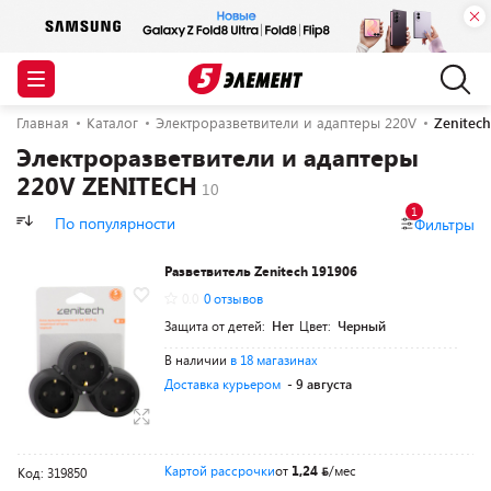
Главная
Каталог
Электроразветвители и адаптеры 220V
Zenitech
Электроразветвители и адаптеры
220V ZENITECH
1
По популярности
Фильтры
Разветвитель Zenitech 191906
0.0
0 отзывов
Защита от детей:
Нет
Цвет:
Черный
В наличии
в 18 магазинах
Доставка курьером
- 9 августа
Картой рассрочки
от
1,24
/мес
Код: 319850