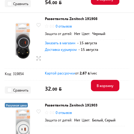
54.
00
Сравнить
Разветвитель Zenitech 191908
0.0
0 отзывов
Защита от детей:
Нет
Цвет:
Черный
Заказать в магазин
- 15 августа
Доставка курьером
- 15 августа
Картой рассрочки
от
2,67
/мес
Код: 319854
В корзину
32.
00
Сравнить
Разветвитель Zenitech 191903
Разумная цена
0.0
0 отзывов
Защита от детей:
Нет
Цвет:
Белый, Серый