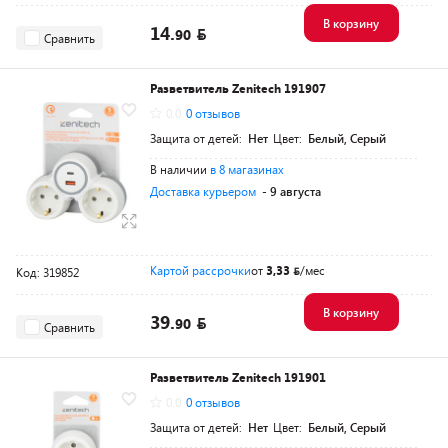
В корзину
14.
90
Сравнить
Разветвитель Zenitech 191907
0.0
0 отзывов
Защита от детей:
Нет
Цвет:
Белый, Серый
В наличии
в 8 магазинах
Доставка курьером
- 9 августа
Картой рассрочки
от
3,33
/мес
Код: 319852
В корзину
39.
90
Сравнить
Разветвитель Zenitech 191901
0.0
0 отзывов
Защита от детей:
Нет
Цвет:
Белый, Серый