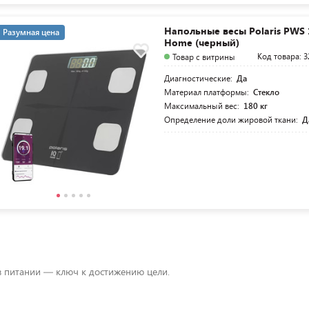
Напольные весы Polaris PWS 
Разумная цена
Home (черный)
Код товара: 3
Товар с витрины
Диагностические:
Да
Материал платформы:
Стекло
Максимальный вес:
180 кг
Определение доли жировой ткани:
Д
в питании — ключ к достижению цели.