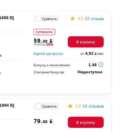
1898 IQ
4.9
22 отзыва
Сравнить
Суперцена
59.
00
В корзину
79.00
-25%
4,92
Картой рассрочки
от
/мес
а
1.48
Бонусы к начислению:
Недоступно
Списание бонусов:
а
1894 IQ
5.0
10 отзывов
Сравнить
79.
00
В корзину