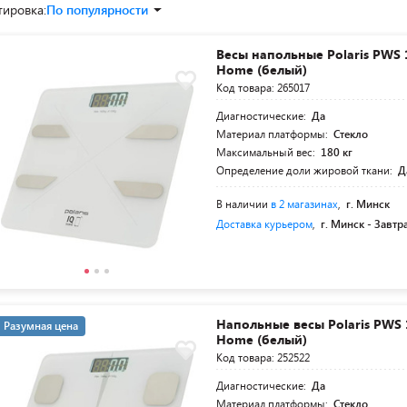
тировка:
По популярности
Весы напольные Polaris PWS 
Home (белый)
Код товара: 265017
Диагностические:
Да
Материал платформы:
Стекло
Максимальный вес:
180 кг
Определение доли жировой ткани:
Д
В наличии
в 2 магазинах
,
г. Минск
Доставка курьером
,
г. Минск -
Завтр
Напольные весы Polaris PWS 
Разумная цена
Home (белый)
Код товара: 252522
Диагностические:
Да
Материал платформы:
Стекло