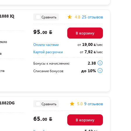
1888 IQ
4.8
25 отзывов
Сравнить
95.
00
В корзину
екло
19,00
Оплата частями
от
/мес
7,92
Картой рассрочки
от
/мес
а
2.38
Бонусы к начислению:
до 10%
ста
Списание бонусов:
 1882DG
5.0
9 отзывов
Сравнить
65.
00
В корзину