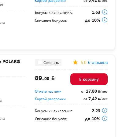
5,42
Картой рассрочки
от
/мес
ет
1.63
Бонусы к начислению:
до 10%
Списание бонусов:
ста
е POLARIS
5.0
6 отзывов
Сравнить
89.
00
В корзину
17,80
Оплата частями
от
/мес
7,42
Картой рассрочки
от
/мес
а
2.23
Бонусы к начислению:
до 10%
ста
Списание бонусов: