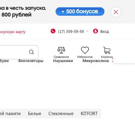
(17) 359-59-59
Вход
онусную карту
Сравнение
Избранное
Корзина
буки
Вентиляторы
Наушники
Микроволновые печи
ей памяти
Белые
Стеклянные
KITFORT