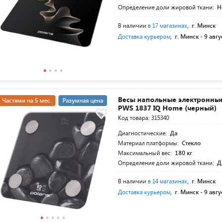
Определение доли жировой ткани:
Н
В наличии
в 17 магазинах
,
г. Минск
Доставка курьером
,
г. Минск -
9 авгу
Весы напольные электронны
Частями на 5 мес.
Разумная цена
PWS 1837 IQ Home (черный)
Код товара: 315340
Диагностические:
Да
Материал платформы:
Стекло
Максимальный вес:
180 кг
Определение доли жировой ткани:
Д
В наличии
в 14 магазинах
,
г. Минск
Доставка курьером
,
г. Минск -
9 авгу