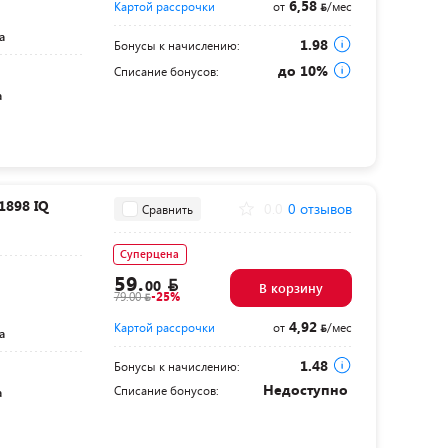
6,58
Картой рассрочки
от
/мес
а
1.98
Бонусы к начислению:
до 10%
Списание бонусов:
а
1898 IQ
0.0
0 отзывов
Сравнить
Суперцена
59.
00
В корзину
79.00
-25%
4,92
Картой рассрочки
от
/мес
а
1.48
Бонусы к начислению:
Недоступно
Списание бонусов:
а