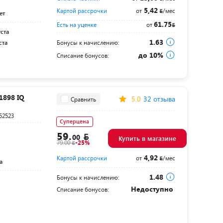
5,42
Картой рассрочки
от
/мес
ет
61.75
Есть на уценке
от
уста
1.63
ста
Бонусы к начислению:
до 10%
Списание бонусов:
1898 IQ
5.0
32 отзыва
Сравнить
52523
Суперцена
59.
00
Купить в магазине
79.00
-25%
4,92
Картой рассрочки
от
/мес
а
1.48
Бонусы к начислению:
Недоступно
Списание бонусов: