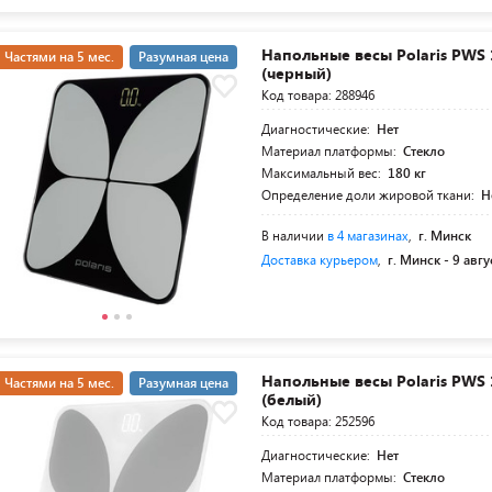
Напольные весы Polaris PWS
Частями на 5 мес.
Разумная цена
(черный)
Код товара: 288946
Диагностические:
Нет
Материал платформы:
Стекло
Максимальный вес:
180 кг
Определение доли жировой ткани:
Н
В наличии
в 4 магазинах
,
г. Минск
Доставка курьером
,
г. Минск -
9 авгу
Напольные весы Polaris PWS
Частями на 5 мес.
Разумная цена
(белый)
Код товара: 252596
Диагностические:
Нет
Материал платформы:
Стекло