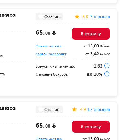
 1895DG
5.0
7 отзывов
Сравнить
65.
00
В корзину
13,00
Оплата частями
от
/мес
5,42
Картой рассрочки
от
/мес
ет
1.63
Бонусы к начислению:
до 10%
ста
Списание бонусов:
 1895DG
4.9
17 отзывов
Сравнить
65.
00
В корзину
13,00
Оплата частями
от
/мес