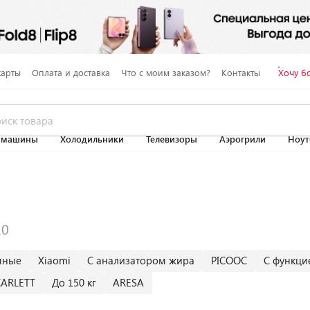
карты
Оплата и доставка
Что с моим заказом?
Контакты
Хочу б
 машины
Холодильники
Телевизоры
Аэрогрили
Ноут
мные
Xiaomi
С анализатором жира
PICOOC
С функци
CARLETT
До 150 кг
ARESA