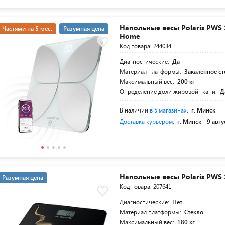
Напольные весы Polaris PWS 
Частями на 5 мес.
Разумная цена
Home
Код товара: 244034
Диагностические:
Да
Материал платформы:
Закаленное ст
Максимальный вес:
200 кг
Определение доли жировой ткани:
Д
В наличии
в 5 магазинах
,
г. Минск
Доставка курьером
,
г. Минск -
9 авгу
Напольные весы Polaris PWS
Разумная цена
Код товара: 207641
Диагностические:
Нет
Материал платформы:
Стекло
Максимальный вес:
180 кг