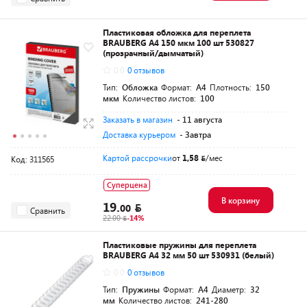
Пластиковая обложка для переплета
BRAUBERG A4 150 мкм 100 шт 530827
(прозрачный/дымчатый)
0.0
0 отзывов
Тип:
Обложка
Формат:
A4
Плотность:
150
мкм
Количество листов:
100
Заказать в магазин
- 11 августа
Доставка курьером
- Завтра
Картой рассрочки
от
1,58
/мес
Код: 311565
Суперцена
В корзину
19.
00
Сравнить
22.00
-14%
Пластиковые пружины для переплета
BRAUBERG A4 32 мм 50 шт 530931 (белый)
0.0
0 отзывов
Тип:
Пружины
Формат:
A4
Диаметр:
32
мм
Количество листов:
241-280