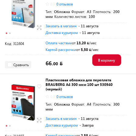
0.0
0 отзывов
Тип:
Обложка
Формат:
A3
Плотность:
200
мкм
Количество листов:
100
Заказать в магазин
- 11 августа
Доставка курьером
- 11 августа
Оплата частями
от
13,20
/мес
Код: 311604
Картой рассрочки
от
5,50
/мес
В корзину
66.
00
Сравнить
Пластиковая обложка для переплета
BRAUBERG A4 300 мкм 100 шт 530940
(черный)
0.0
0 отзывов
Тип:
Обложка
Формат:
A4
Плотность:
300
мкм
Заказать в магазин
- 11 августа
Доставка курьером
- Завтра
Картой рассрочки
от
2,58
/мес