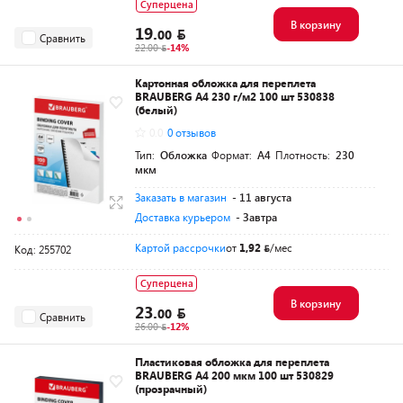
Суперцена
В корзину
19.
00
Сравнить
22.00
-14%
Картонная обложка для переплета
BRAUBERG A4 230 г/м2 100 шт 530838
(белый)
0.0
0 отзывов
Тип:
Обложка
Формат:
A4
Плотность:
230
мкм
Заказать в магазин
- 11 августа
Доставка курьером
- Завтра
Картой рассрочки
от
1,92
/мес
Код: 255702
Суперцена
В корзину
23.
00
Сравнить
26.00
-12%
Пластиковая обложка для переплета
BRAUBERG A4 200 мкм 100 шт 530829
(прозрачный)