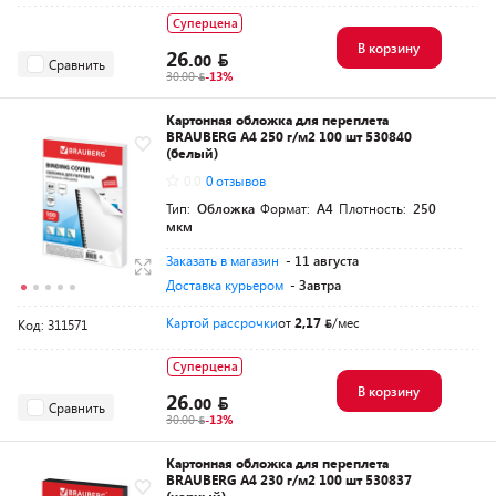
Суперцена
В корзину
26.
00
Сравнить
30.00
-13%
Картонная обложка для переплета
BRAUBERG A4 250 г/м2 100 шт 530840
(белый)
0.0
0 отзывов
Тип:
Обложка
Формат:
A4
Плотность:
250
мкм
Заказать в магазин
- 11 августа
Доставка курьером
- Завтра
Картой рассрочки
от
2,17
/мес
Код: 311571
Суперцена
В корзину
26.
00
Сравнить
30.00
-13%
Картонная обложка для переплета
BRAUBERG A4 230 г/м2 100 шт 530837