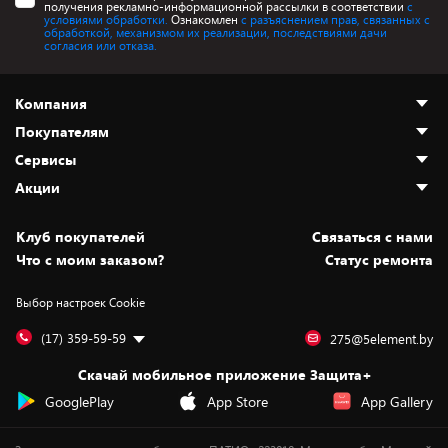
получения рекламно-информационной рассылки в соответствии
с
условиями обработки.
Ознакомлен
с разъяснением прав, связанных с
обработкой, механизмом их реализации, последствиями дачи
согласия или отказа.
Компания
Покупателям
О нас
Сервисы
Адреса магазинов
Как сделать заказ
Акции
Новости
Оплата и доставка
Программа «Защита+»
Статьи и обзоры
Безналичный расчёт
Установка техники
Скидки и промокоды
Клуб покупателей
Cвязаться с нами
Вакансии
Обмен и возврат товара
Для игровых консолей
Белорусские товары
Что с моим заказом?
Статус ремонта
Контакты
Юридическая информация
Подписки на видеосервисы
Подарки
Выбор настроек Cookie
Дай пять добру!
Обработка персональных данных
Для мобильных устройств
Бонусы
Подарочные карты
Для компьютеров
Оплата частями
(17) 359-59-59
275@5element.by
Утилизация старой техники
Предзаказы
Скачай мобильное приложение Защита+
Сервисные центры
Новинки
GooglePlay
App Store
App Gallery
Уценка