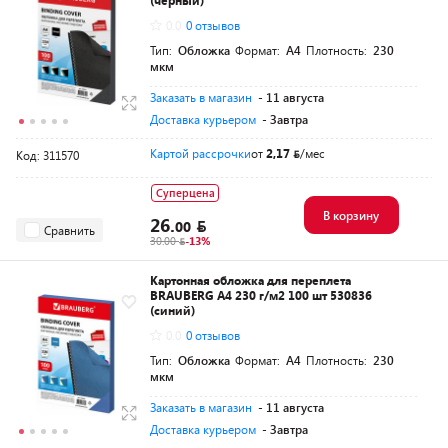
(черный)
0.0
0 отзывов
Тип:
Обложка
Формат:
A4
Плотность:
230
мкм
Заказать в магазин
- 11 августа
Доставка курьером
- Завтра
Картой рассрочки
от
2,17
/мес
Код: 311570
Суперцена
В корзину
26.
00
Сравнить
30.00
-13%
Картонная обложка для переплета
BRAUBERG A4 230 г/м2 100 шт 530836
(синий)
0.0
0 отзывов
Тип:
Обложка
Формат:
A4
Плотность:
230
мкм
Заказать в магазин
- 11 августа
Доставка курьером
- Завтра