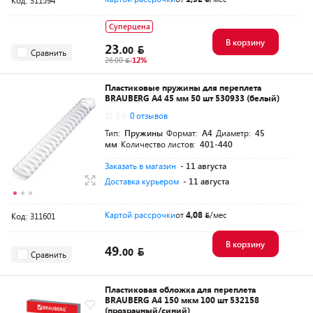
Код: 311594
Суперцена
В корзину
23.
00
Сравнить
26.00
-12%
Пластиковые пружины для переплета
BRAUBERG A4 45 мм 50 шт 530933 (белый)
0.0
0 отзывов
Тип:
Пружины
Формат:
A4
Диаметр:
45
мм
Количество листов:
401-440
Заказать в магазин
- 11 августа
Доставка курьером
- 11 августа
Картой рассрочки
от
4,08
/мес
Код: 311601
В корзину
49.
00
Сравнить
Пластиковая обложка для переплета
BRAUBERG A4 150 мкм 100 шт 532158
(прозрачный/синий)