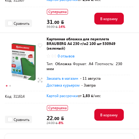
Код: 311607
Суперцена
В корзину
31.
00
Сравнить
36.00
-14%
Картонная обложка для переплета
BRAUBERG A4 230 г/м2 100 шт 530949
(зеленый)
0.0
0 отзывов
Тип:
Обложка
Формат:
A4
Плотность:
230
мкм
Заказать в магазин
- 11 августа
Доставка курьером
- Завтра
Картой рассрочки
от
1,83
/мес
Код: 311614
Суперцена
В корзину
22.
00
Сравнить
24.00
-8%