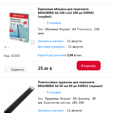
Картонная обложка для переплета
BRAUBERG A4 230 г/м2 100 шт 530952
(голубой)
0.0
0 отзывов
Тип:
Обложка
Формат:
A4
Плотность:
230
мкм
Заказать в магазин
- 11 августа
Доставка курьером
- 11 августа
Картой рассрочки
от
2,08
/мес
Код: 311615
В корзину
25.
00
Сравнить
Пластиковые пружины для переплета
BRAUBERG A4 38 мм 50 шт 530821 (черный)
0.0
0 отзывов
Тип:
Пружины
Формат:
A4
Диаметр:
38
мм
Количество листов:
281-340
Заказать в магазин
- 11 августа