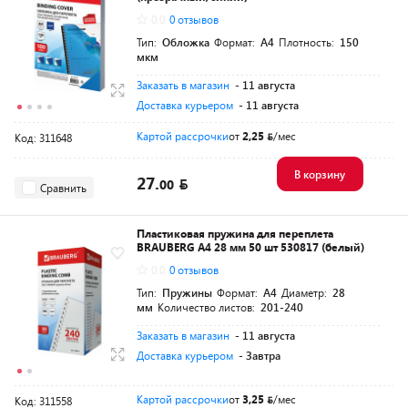
0.0
0 отзывов
Тип:
Обложка
Формат:
A4
Плотность:
150
мкм
Заказать в магазин
- 11 августа
Доставка курьером
- 11 августа
Картой рассрочки
от
2,25
/мес
Код: 311648
В корзину
27.
00
Сравнить
Пластиковая пружина для переплета
BRAUBERG A4 28 мм 50 шт 530817 (белый)
0.0
0 отзывов
Тип:
Пружины
Формат:
A4
Диаметр:
28
мм
Количество листов:
201-240
Заказать в магазин
- 11 августа
Доставка курьером
- Завтра
Картой рассрочки
от
3,25
/мес
Код: 311558