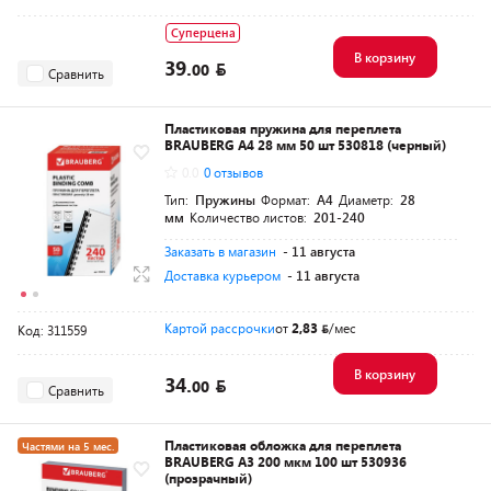
Суперцена
В корзину
39.
00
Сравнить
Пластиковая пружина для переплета
BRAUBERG A4 28 мм 50 шт 530818 (черный)
0.0
0 отзывов
Тип:
Пружины
Формат:
A4
Диаметр:
28
мм
Количество листов:
201-240
Заказать в магазин
- 11 августа
Доставка курьером
- 11 августа
Картой рассрочки
от
2,83
/мес
Код: 311559
В корзину
34.
00
Сравнить
Пластиковая обложка для переплета
Частями на 5 мес.
BRAUBERG A3 200 мкм 100 шт 530936
(прозрачный)