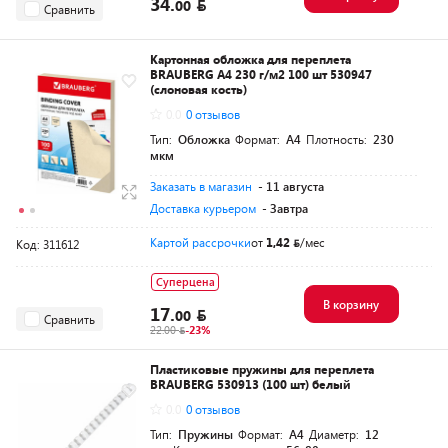
34.
00
Сравнить
Картонная обложка для переплета
BRAUBERG A4 230 г/м2 100 шт 530947
(слоновая кость)
0.0
0 отзывов
Тип:
Обложка
Формат:
A4
Плотность:
230
мкм
Заказать в магазин
- 11 августа
Доставка курьером
- Завтра
Картой рассрочки
от
1,42
/мес
Код: 311612
Суперцена
В корзину
17.
00
Сравнить
22.00
-23%
Пластиковые пружины для переплета
BRAUBERG 530913 (100 шт) белый
0.0
0 отзывов
Тип:
Пружины
Формат:
A4
Диаметр:
12