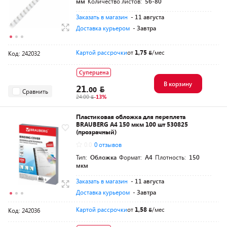
мм
Количество листов:
56-80
Заказать в магазин
- 11 августа
Доставка курьером
- Завтра
Картой рассрочки
от
1,75
/мес
Код: 242032
Суперцена
В корзину
21.
00
Сравнить
24.00
-13%
Пластиковая обложка для переплета
BRAUBERG A4 150 мкм 100 шт 530825
(прозрачный)
0.0
0 отзывов
Тип:
Обложка
Формат:
A4
Плотность:
150
мкм
Заказать в магазин
- 11 августа
Доставка курьером
- Завтра
Картой рассрочки
от
1,58
/мес
Код: 242036