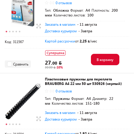
0.0
0 отзывов
Тип:
Обложка
Формат:
A4
Плотность:
200
мкм
Количество листов:
100
Заказать в магазин
- 11 августа
Доставка курьером
- Завтра
Картой рассрочки
от
2,25
/мес
Код: 311567
Суперцена
В корзину
27.
00
Сравнить
30.00
-10%
Пластиковые пружины для переплета
BRAUBERG A4 22 мм 50 шт 530926 (черный)
0.0
0 отзывов
Тип:
Пружины
Формат:
A4
Диаметр:
22
мм
Количество листов:
151-180
Заказать в магазин
- 11 августа
Доставка курьером
- Завтра
Картой рассрочки
от
1,92
/мес