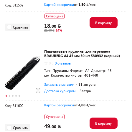
Картой рассрочки
от
1,50
/мес
Код: 311569
Суперцена
В корзину
18.
00
Сравнить
21.00
-14%
Пластиковые пружины для переплета
BRAUBERG A4 45 мм 50 шт 530932 (черный)
0.0
0 отзывов
Тип:
Пружины
Формат:
A4
Диаметр:
45
мм
Количество листов:
401-440
Заказать в магазин
- 11 августа
Доставка курьером
- Завтра
Картой рассрочки
от
4,08
/мес
Код: 311600
Суперцена
В корзину
49.
00
Сравнить