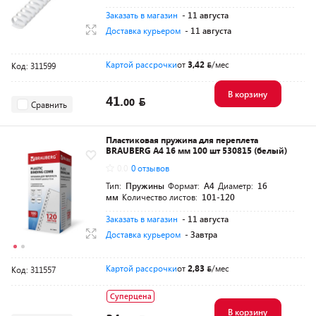
Заказать в магазин
- 11 августа
Доставка курьером
- 11 августа
Картой рассрочки
от
3,42
/мес
Код: 311599
В корзину
41.
00
Сравнить
Пластиковая пружина для переплета
BRAUBERG A4 16 мм 100 шт 530815 (белый)
0.0
0 отзывов
Тип:
Пружины
Формат:
A4
Диаметр:
16
мм
Количество листов:
101-120
Заказать в магазин
- 11 августа
Доставка курьером
- Завтра
Картой рассрочки
от
2,83
/мес
Код: 311557
Суперцена
В корзину