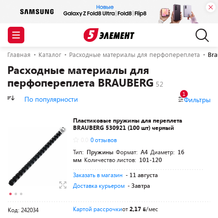
Главная
Каталог
Расходные материалы для перфопереплета
Bra
Расходные материалы для
перфопереплета BRAUBERG
1
По популярности
Фильтры
Пластиковые пружины для переплета
BRAUBERG 530921 (100 шт) черный
0.0
0 отзывов
Тип:
Пружины
Формат:
A4
Диаметр:
16
мм
Количество листов:
101-120
Заказать в магазин
- 11 августа
Доставка курьером
- Завтра
Картой рассрочки
от
2,17
/мес
Код: 242034