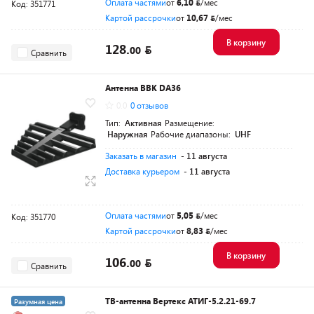
Оплата частями
от
6,10
/мес
Код: 351771
Картой рассрочки
от
10,67
/мес
В корзину
128.
00
Сравнить
Антенна BBK DA36
0.0
0 отзывов
Тип:
Активная
Размещение:
Наружная
Рабочие диапазоны:
UHF
Заказать в магазин
- 11 августа
Доставка курьером
- 11 августа
Оплата частями
от
5,05
/мес
Код: 351770
Картой рассрочки
от
8,83
/мес
В корзину
106.
00
Сравнить
ТВ-антенна Вертекс АТИГ-5.2.21-69.7
Разумная цена