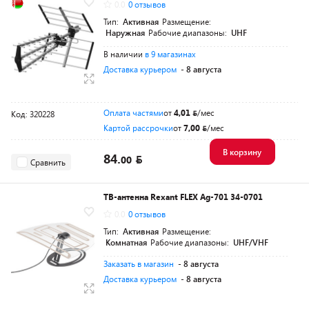
0.0
0 отзывов
Тип:
Активная
Размещение:
Наружная
Рабочие диапазоны:
UHF
В наличии
в 9 магазинах
Доставка курьером
- 8 августа
Оплата частями
от
4,01
/мес
Код: 320228
Картой рассрочки
от
7,00
/мес
В корзину
84.
00
Сравнить
ТВ-антенна Rexant FLEX Ag-701 34-0701
0.0
0 отзывов
Тип:
Активная
Размещение:
Комнатная
Рабочие диапазоны:
UHF/VHF
Заказать в магазин
- 8 августа
Доставка курьером
- 8 августа