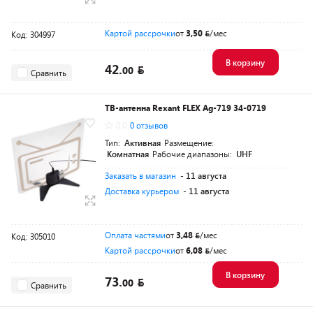
Картой рассрочки
от
3,50
/мес
Код: 304997
В корзину
42.
00
Сравнить
ТВ-антенна Rexant FLEX Ag-719 34-0719
0.0
0 отзывов
Тип:
Активная
Размещение:
Комнатная
Рабочие диапазоны:
UHF
Заказать в магазин
- 11 августа
Доставка курьером
- 11 августа
Оплата частями
от
3,48
/мес
Код: 305010
Картой рассрочки
от
6,08
/мес
В корзину
73.
00
Сравнить