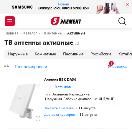
Главная
Каталог
ТВ антенны
Активные
ТВ антенны активные
Наружные
Комнатные
Пассивные
Российские
Китайс
1
По популярности
Фильтры
Антенна BBK DA34
0.0
0 отзывов
Тип:
Активная
Размещение:
Наружная
Рабочие диапазоны:
UHF/VHF
Заказать в магазин
- 11 августа
Доставка курьером
- 11 августа