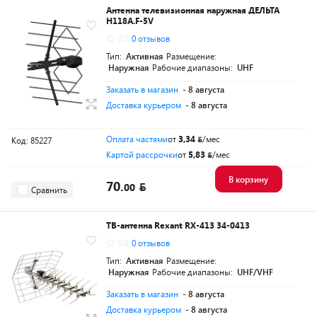
Антенна телевизионная наружная ДЕЛЬТА
Н118A.F-5V
0.0
0 отзывов
Тип:
Активная
Размещение:
Наружная
Рабочие диапазоны:
UHF
Заказать в магазин
- 8 августа
Доставка курьером
- 8 августа
Оплата частями
от
3,34
/мес
Код: 85227
Картой рассрочки
от
5,83
/мес
В корзину
70.
00
Сравнить
ТВ-антенна Rexant RX-413 34-0413
0.0
0 отзывов
Тип:
Активная
Размещение:
Наружная
Рабочие диапазоны:
UHF/VHF
Заказать в магазин
- 8 августа
Доставка курьером
- 8 августа