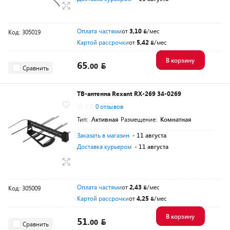
Оплата частями
от
3,10
/мес
Код: 305019
Картой рассрочки
от
5,42
/мес
В корзину
65.
00
Сравнить
ТВ-антенна Rexant RX-269 34-0269
0.0
0 отзывов
Тип:
Активная
Размещение:
Комнатная
Заказать в магазин
- 11 августа
Доставка курьером
- 11 августа
Оплата частями
от
2,43
/мес
Код: 305009
Картой рассрочки
от
4,25
/мес
В корзину
51.
00
Сравнить