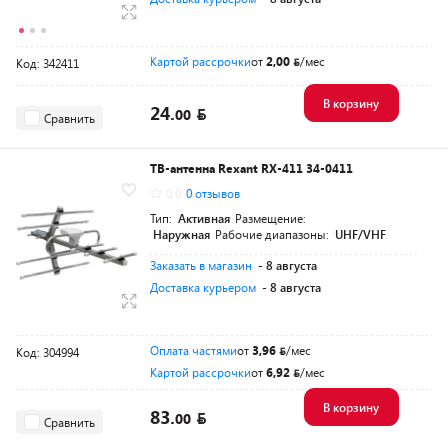
Картой рассрочки
от
2,00
/мес
Код: 342411
В корзину
24.
00
Сравнить
ТВ-антенна Rexant RX-411 34-0411
0.0
0 отзывов
Тип:
Активная
Размещение:
Наружная
Рабочие диапазоны:
UHF/VHF
Заказать в магазин
- 8 августа
Доставка курьером
- 8 августа
Оплата частями
от
3,96
/мес
Код: 304994
Картой рассрочки
от
6,92
/мес
В корзину
83.
00
Сравнить