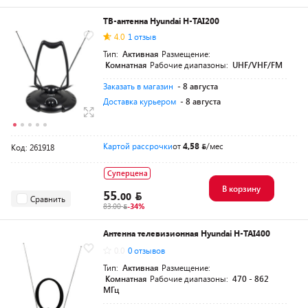
ТВ-антенна Hyundai H-TAI200
4.0
1 отзыв
Тип:
Активная
Размещение:
Комнатная
Рабочие диапазоны:
UHF/VHF/FM
Заказать в магазин
- 8 августа
Доставка курьером
- 8 августа
Картой рассрочки
от
4,58
/мес
Код: 261918
Суперцена
В корзину
55.
00
Сравнить
83.00
-34%
Антенна телевизионная Hyundai H-TAI400
0.0
0 отзывов
Тип:
Активная
Размещение:
Комнатная
Рабочие диапазоны:
470 - 862
МГц