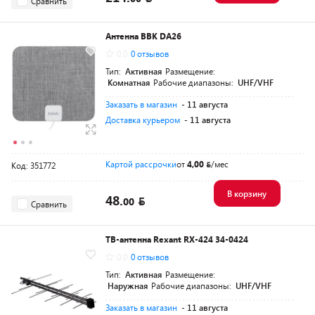
Сравнить
Антенна BBK DA26
0.0
0 отзывов
Тип:
Активная
Размещение:
Комнатная
Рабочие диапазоны:
UHF/VHF
Заказать в магазин
- 11 августа
Доставка курьером
- 11 августа
Картой рассрочки
от
4,00
/мес
Код: 351772
В корзину
48.
00
Сравнить
ТВ-антенна Rexant RX-424 34-0424
0.0
0 отзывов
Тип:
Активная
Размещение:
Наружная
Рабочие диапазоны:
UHF/VHF
Заказать в магазин
- 11 августа