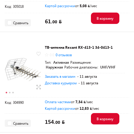
Картой рассрочки
от
5,08
/мес
Код: 305018
В корзину
61.
00
Сравнить
ТВ-антенна Rexant RX-413-1 34-0413-1
0.0
0 отзывов
Тип:
Активная
Размещение:
Наружная
Рабочие диапазоны:
UHF/VHF
Заказать в магазин
- 11 августа
Доставка курьером
- 11 августа
Оплата частями
от
7,34
/мес
Код: 304990
Картой рассрочки
от
12,83
/мес
В корзину
154.
00
Сравнить