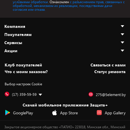
условиями обработки.
Ознакомлен
с разъяснением прав, связанных с
обработкой, механизмом их реализации, последствиями дачи
согласия или отказа.
Компания
Покупателям
О нас
Сервисы
Адреса магазинов
Как сделать заказ
Акции
Новости
Оплата и доставка
Программа «Защита+»
Статьи и обзоры
Безналичный расчёт
Установка техники
Скидки и промокоды
Клуб покупателей
Cвязаться с нами
Вакансии
Обмен и возврат товара
Для игровых консолей
Белорусские товары
Что с моим заказом?
Статус ремонта
Контакты
Юридическая информация
Подписки на видеосервисы
Подарки
Выбор настроек Cookie
Дай пять добру!
Обработка персональных данных
Для мобильных устройств
Бонусы
Подарочные карты
Для компьютеров
Оплата частями
(17) 359-59-59
275@5element.by
Утилизация старой техники
Предзаказы
Скачай мобильное приложение Защита+
Сервисные центры
Новинки
GooglePlay
App Store
App Gallery
Уценка
Закрытое акционерное общество «ПАТИО» 223018, Минская обл., Минский