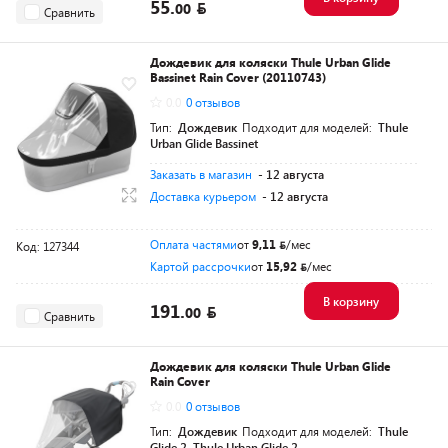
55.
00
Сравнить
Дождевик для коляски Thule Urban Glide
Bassinet Rain Cover (20110743)
0.0
0 отзывов
Тип:
Дождевик
Подходит для моделей:
Thule
Urban Glide Bassinet
Заказать в магазин
- 12 августа
Доставка курьером
- 12 августа
Оплата частями
от
9,11
/мес
Код: 127344
Картой рассрочки
от
15,92
/мес
В корзину
191.
00
Сравнить
Дождевик для коляски Thule Urban Glide
Rain Cover
0.0
0 отзывов
Тип:
Дождевик
Подходит для моделей:
Thule
Glide 2, Thule Urban Glide 2