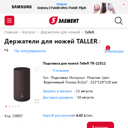
Главная
Каталог
Держатели для ножей
TalleR
Держатели для ножей TALLER
1
По популярности
Фильтры
Подставка для ножей TalleR TR-22512
0.0
0 отзывов
Тип:
Подставка
Материал:
Пластик
Цвет:
Коричневый
Размер ВхШхГ:
222*110*110 мм
Заказать в магазин
- 11 августа
Доставка курьером
- 10 августа
Картой рассрочки
от
4,42
/мес
Код: 238807
В корзину