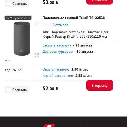
53.
00
Сравнить
Подставка для ножей TalleR TR-22513
3+21 суперкредит
0.0
0 отзывов
Тип:
Подставка
Материал:
Пластик
Цвет:
Серый
Размер ВхШхГ:
222х110х110 мм
Заказать в магазин
- 11 августа
Доставка курьером
- 10 августа
Оплата частями
от
2,50
/мес
Код: 243120
Картой рассрочки
от
4,33
/мес
В корзину
52.
00
Сравнить