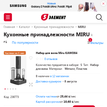
Главная
Каталог
Кухонные принадлежности
MIRU
Кухонные принадлежности MIRU
1
По популярности
Фильтры
Набор для вина Miru KAWO04
Частями на 5 мес.
0.0
0 отзывов
Количество предметов в наборе:
5
Тип:
Набор
для вина
Материал :
Металл, Пластик
В наличии
в 12 магазинах
Доставка курьером
- 8 августа
Оплата частями
от
25,44
/мес
Код: 238773
Картой рассрочки
от
10,60
/мес