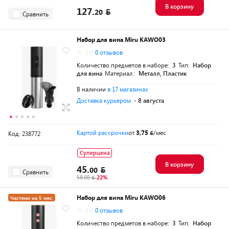
В корзину
127.
20
Сравнить
Набор для вина Miru KAWO03
0.0
0 отзывов
Количество предметов в наборе:
3
Тип:
Набор
для вина
Материал :
Металл, Пластик
В наличии
в 17 магазинах
Доставка курьером
- 8 августа
Картой рассрочки
от
3,75
/мес
Код: 238772
Суперцена
В корзину
45.
00
Сравнить
58.00
-22%
Набор для вина Miru KAWO06
Частями на 5 мес.
0.0
0 отзывов
Количество предметов в наборе:
3
Тип:
Набор