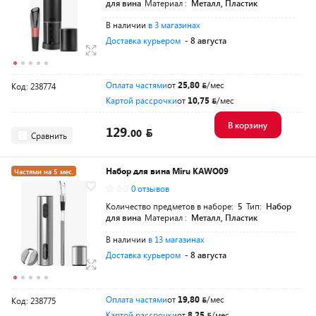
для вина
Материал :
Металл, Пластик
В наличии
в 3 магазинах
Доставка курьером
- 8 августа
Оплата частями
от
25,80
/мес
Код: 238774
Картой рассрочки
от
10,75
/мес
В корзину
129.
00
Сравнить
Набор для вина Miru KAWO09
Частями на 5 мес.
0.0
0 отзывов
Количество предметов в наборе:
5
Тип:
Набор
для вина
Материал :
Металл, Пластик
В наличии
в 13 магазинах
Доставка курьером
- 8 августа
Оплата частями
от
19,80
/мес
Код: 238775
Картой рассрочки
от
8,25
/мес