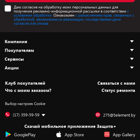
Даю согласие на обработку моих персональных данных для
получения рекламно-информационной рассылки в соответствии
с
условиями обработки.
Ознакомлен
с разъяснением прав, связанных с
обработкой, механизмом их реализации, последствиями дачи
согласия или отказа.
Компания
Покупателям
О нас
Сервисы
Адреса магазинов
Как сделать заказ
Акции
Новости
Оплата и доставка
Программа «Защита+»
Статьи и обзоры
Безналичный расчёт
Установка техники
Скидки и промокоды
Клуб покупателей
Cвязаться с нами
Вакансии
Обмен и возврат товара
Для игровых консолей
Белорусские товары
Что с моим заказом?
Статус ремонта
Контакты
Юридическая информация
Подписки на видеосервисы
Подарки
Выбор настроек Cookie
Дай пять добру!
Обработка персональных данных
Для мобильных устройств
Бонусы
Подарочные карты
Для компьютеров
Оплата частями
(17) 359-59-59
275@5element.by
Утилизация старой техники
Новинки
Скачай мобильное приложение Защита+
Сервисные центры
Уценка
GooglePlay
App Store
App Gallery