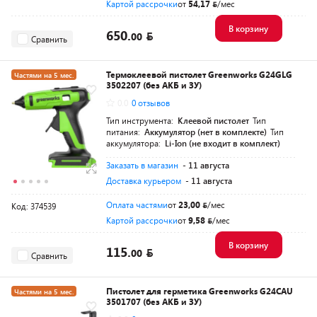
Картой рассрочки
от
54,17
/мес
В корзину
650.
00
Сравнить
Термоклеевой пистолет Greenworks G24GLG
Частями на 5 мес.
3502207 (без АКБ и ЗУ)
Разумная цена
0.0
0 отзывов
Тип инструмента:
Клеевой пистолет
Тип
питания:
Аккумулятор (нет в комплекте)
Тип
аккумулятора:
Li-Ion (не входит в комплект)
Заказать в магазин
- 11 августа
Доставка курьером
- 11 августа
Оплата частями
от
23,00
/мес
Код: 374539
Картой рассрочки
от
9,58
/мес
В корзину
115.
00
Сравнить
Пистолет для герметика Greenworks G24CAU
Частями на 5 мес.
3501707 (без АКБ и ЗУ)
Разумная цена