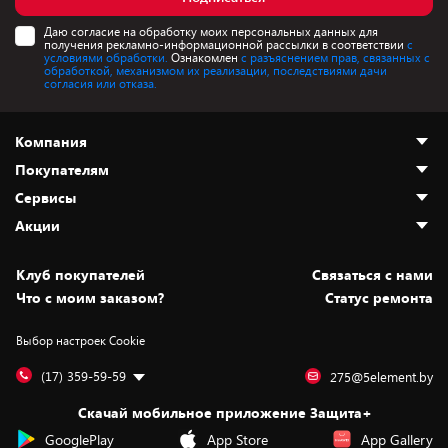
Даю согласие на обработку моих персональных данных для
получения рекламно-информационной рассылки в соответствии
с
условиями обработки.
Ознакомлен
с разъяснением прав, связанных с
обработкой, механизмом их реализации, последствиями дачи
согласия или отказа.
Компания
Покупателям
О нас
Сервисы
Адреса магазинов
Как сделать заказ
Акции
Новости
Оплата и доставка
Программа «Защита+»
Статьи и обзоры
Безналичный расчёт
Установка техники
Скидки и промокоды
Клуб покупателей
Cвязаться с нами
Вакансии
Обмен и возврат товара
Для игровых консолей
Белорусские товары
Что с моим заказом?
Статус ремонта
Контакты
Юридическая информация
Подписки на видеосервисы
Подарки
Выбор настроек Cookie
Дай пять добру!
Обработка персональных данных
Для мобильных устройств
Бонусы
Подарочные карты
Для компьютеров
Оплата частями
(17) 359-59-59
275@5element.by
Утилизация старой техники
Новинки
Скачай мобильное приложение Защита+
Сервисные центры
Уценка
GooglePlay
App Store
App Gallery