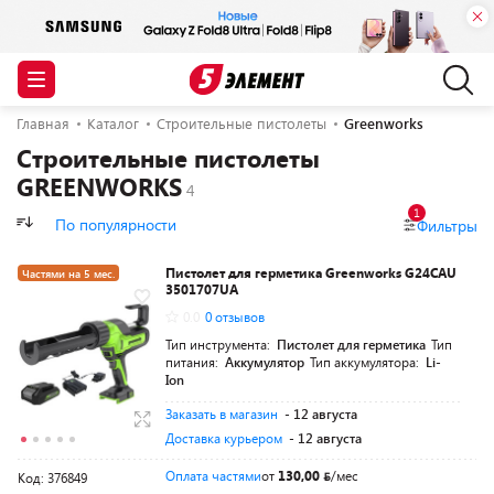
Главная
Каталог
Строительные пистолеты
Greenworks
Строительные пистолеты
GREENWORKS
1
По популярности
Фильтры
Пистолет для герметика Greenworks G24CAU
Частями на 5 мес.
3501707UA
Разумная цена
0.0
0 отзывов
Тип инструмента:
Пистолет для герметика
Тип
питания:
Аккумулятор
Тип аккумулятора:
Li-
Ion
Заказать в магазин
- 12 августа
Доставка курьером
- 12 августа
Оплата частями
от
130,00
/мес
Код: 376849