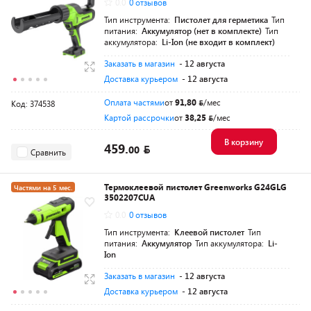
0.0
0 отзывов
Тип инструмента:
Пистолет для герметика
Тип
питания:
Аккумулятор (нет в комплекте)
Тип
аккумулятора:
Li-Ion (не входит в комплект)
Заказать в магазин
- 12 августа
Доставка курьером
- 12 августа
Оплата частями
от
91,80
/мес
Код: 374538
Картой рассрочки
от
38,25
/мес
В корзину
459.
00
Сравнить
Термоклеевой пистолет Greenworks G24GLG
Частями на 5 мес.
3502207CUA
Разумная цена
0.0
0 отзывов
Тип инструмента:
Клеевой пистолет
Тип
питания:
Аккумулятор
Тип аккумулятора:
Li-
Ion
Заказать в магазин
- 12 августа
Доставка курьером
- 12 августа