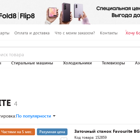
карты
Оплата и доставка
Что с моим заказом?
Контакты
Хочу б
ы
Стиральные машины
Холодильники
Телевизоры
Аэ
ITE
тировка:
По популярности
Заточный станок Favourite BG
Частями на 5 мес.
Разумная цена
Код товара: 152859