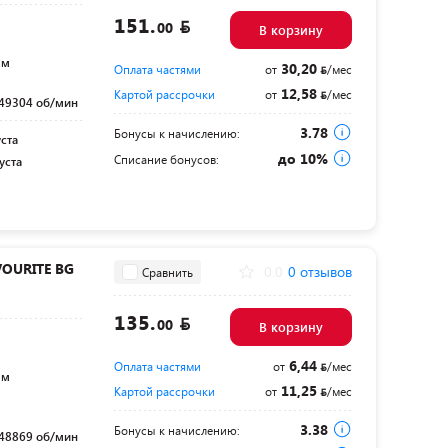
151.
00
В корзину
мм
30,20
Оплата частями
от
/мес
12,58
Картой рассрочки
от
/мес
49304 об/мин
3.78
Бонусы к начислению:
уста
до 10%
Списание бонусов:
уста
VOURITE BG
0.0
0 отзывов
Сравнить
135.
00
В корзину
6,44
Оплата частями
от
/мес
мм
11,25
Картой рассрочки
от
/мес
3.38
Бонусы к начислению:
48869 об/мин