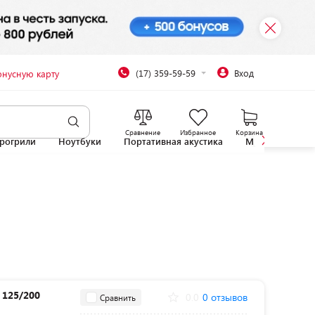
(17) 359-59-59
Вход
онусную карту
Сравнение
Избранное
Корзина
рогрили
Ноутбуки
Портативная акустика
Микроволновы
 125/200
0.0
0 отзывов
Сравнить