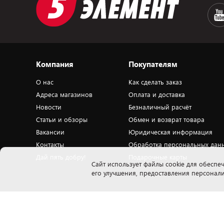
Компания
Покупателям
О нас
Как сделать заказ
Адреса магазинов
Оплата и доставка
Новости
Безналичный расчёт
Статьи и обзоры
Обмен и возврат товара
Вакансии
Юридическая информация
Контакты
Обработка персональных дан
Дай пять добру!
Подарочные карты
Cайт использует файлы cookie для обеспеч
его улучшения, предоставления персона
Закрытое акционерное общество «ПАТИО» 223018, Минская обл., Минский
Н
р-н, Ждановичский с/с, 53, вблизи д.Тарасово, оф. 503.1. Свидетельство о
п
государственной регистрации ЗАО «ПАТИО» выдано Мингорисполкомом
ю