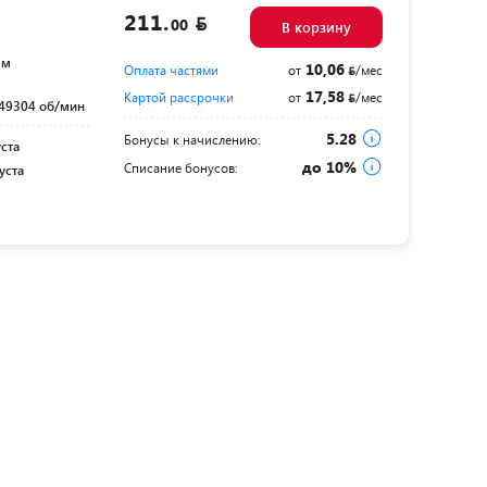
211.
00
В корзину
мм
10,06
Оплата частями
от
/мес
17,58
Картой рассрочки
от
/мес
49304 об/мин
5.28
Бонусы к начислению:
уста
до 10%
Списание бонусов:
уста