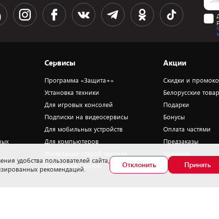
Сервисы
Акции
Программа «Защита+»
Скидки и промок
Установка техники
Белорусские това
Для игровых консолей
Подарки
Подписки на видеосервисы
Бонусы
Для мобильных устройств
Оплата частями
ных
Для компьютеров
Предзаказы
Утилизация старой техники
Новинки
ения удобства пользователей сайта,
Отклонить
Принять
Сервисные центры
Уценка
лизированных рекомендаций.
омер телефона работников, уполномоченных рассматривать обращения
окупателей в соответствии с законодательством об обращениях граждан и
ридических лиц: +375172702914 - Минский районный исполнительный комитет ,