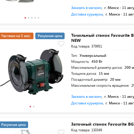
Заказать в магазин
,
г. Минск -
11 авг
Доставка курьером
,
г. Минск -
11 авг
Точильный станок Favourite B
Частями на 5 мес.
Разумная цена
NEW
Код товара: 379951
Тип:
Универсальный
Мощность:
450 Вт
Максимальный диаметр диска:
200 
Толщина диска:
15 мм
Посадочный диаметр:
20 мм
Максимальная скорость вращения:
2
Заказать в магазин
,
г. Минск -
11 авг
Доставка курьером
,
г. Минск -
11 авг
Заточный станок Favourite BG
Разумная цена
Код товара: 130349