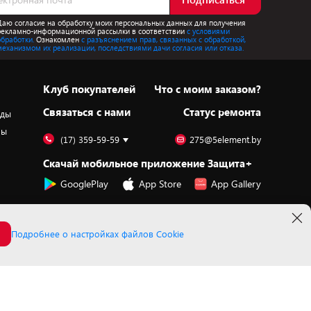
Даю согласие на обработку моих персональных данных для получения
рекламно-информационной рассылки в соответствии
с условиями
обработки.
Ознакомлен
с разъяснением прав, связанных с обработкой,
механизмом их реализации, последствиями дачи согласия или отказа.
Клуб покупателей
Что с моим заказом?
Cвязаться с нами
Статус ремонта
оды
ры
(17) 359-59-59
275@5element.by
Скачай мобильное приложение Защита+
GooglePlay
App Store
App Gallery
Подробнее о настройках файлов Cookie
Принимаем к оплате