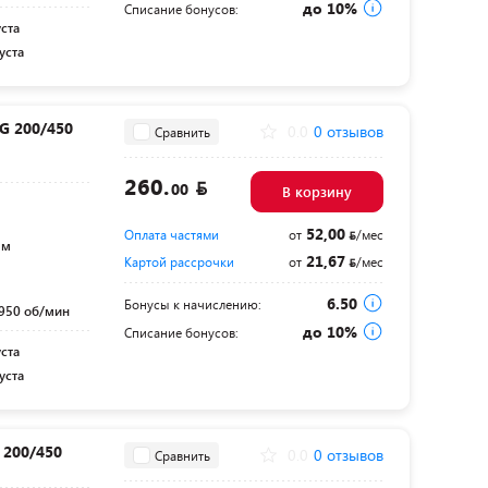
до 10%
Списание бонусов:
уста
уста
G 200/450
0.0
0 отзывов
Сравнить
260.
00
В корзину
52,00
Оплата частями
от
/мес
мм
21,67
Картой рассрочки
от
/мес
6.50
Бонусы к начислению:
950 об/мин
до 10%
Списание бонусов:
уста
уста
 200/450
0.0
0 отзывов
Сравнить