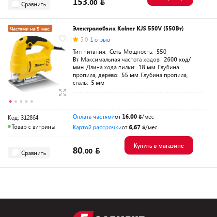
153.
00
Сравнить
Электролобзик Kolner KJS 550V (550Вт)
Частями на 5 мес.
5.0
1 отзыв
Тип питания:
Сеть
Мощность:
550
Вт
Максимальная частота ходов:
2600 ход/
мин
Длина хода пилки:
18 мм
Глубина
пропила, дерево:
55 мм
Глубина пропила,
сталь:
5 мм
Оплата частями
от
16,00
/мес
Код: 312864
Товар с витрины
Картой рассрочки
от
6,67
/мес
Купить в магазине
80.
00
Сравнить