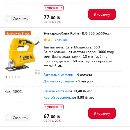
Суперцена
В корзину
77.
00
Сравнить
95.00
-19%
Электролобзик Kolner KJS 550 (н550жс)
Частями на 5 мес.
4.7
3 отзыва
Тип питания:
Сеть
Мощность:
550
Вт
Максимальная частота ходов:
3000 ход/
мин
Длина хода пилки:
18 мм
Глубина
пропила, дерево:
60 мм
Глубина пропила,
сталь:
6 мм
Заказать в магазин
- 9 августа
Доставка курьером
- 9 августа
Оплата частями
от
13,40
/мес
Код: 239001
Картой рассрочки
от
5,58
/мес
Суперцена
В корзину
67.
00
Сравнить
95.00
-29%