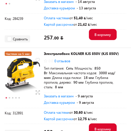
Заказать в магазин
- 14 августа
Доставка курьером
- 13 августа
Оплата частями
от
51,40
/мес
Код: 284239
Картой рассрочки
от
21,42
/мес
В корзину
257.
00
Сравнить
Электролобзик KOLNER KJS 850V (KJS 850V)
Частями на 5 мес.
0.0
0 отзывов
Тип питания:
Сеть
Мощность:
850
Вт
Максимальная частота ходов:
3000 ход/
мин
Длина хода пилки:
18 мм
Глубина
пропила, дерево:
90 мм
Глубина пропила,
сталь:
8 мм
Заказать в магазин
- 9 августа
Доставка курьером
- 9 августа
Оплата частями
от
30,60
/мес
Код: 312891
Картой рассрочки
от
12,75
/мес
В корзину