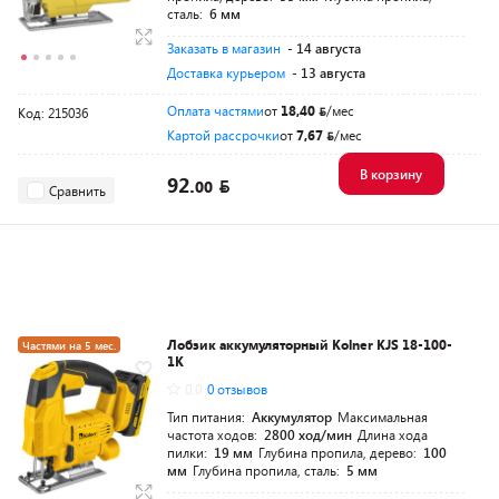
сталь:
6 мм
Заказать в магазин
- 14 августа
Доставка курьером
- 13 августа
Оплата частями
от
18,40
/мес
Код: 215036
Картой рассрочки
от
7,67
/мес
В корзину
92.
00
Сравнить
Лобзик аккумуляторный Kolner KJS 18-100-
Частями на 5 мес.
1K
Разумная цена
0.0
0 отзывов
Тип питания:
Аккумулятор
Максимальная
частота ходов:
2800 ход/мин
Длина хода
пилки:
19 мм
Глубина пропила, дерево:
100
мм
Глубина пропила, сталь:
5 мм