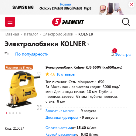
Главная
Каталог
Электролобзики
KOLNER
Электролобзики KOLNER
1
По популярности
Фильтры
Электролобзик Kolner KJS 650V (кн650вжс)
Частями на 5 мес.
4.6
16 отзывов
Тип питания:
Сеть
Мощность:
650
Вт
Максимальная частота ходов:
3000 ход/
мин
Длина хода пилки:
18 мм
Глубина
пропила, дерево:
65 мм
Глубина пропила,
сталь:
8 мм
Заказать в магазин
- 9 августа
Доставка курьером
- 9 августа
Оплата частями
от
15,40
/мес
Код: 215037
Картой рассрочки
от
6,42
/мес