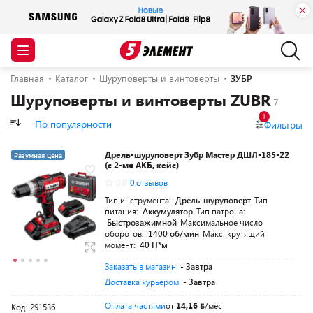
Главная
Каталог
Шуруповерты и винтоверты
ЗУБР
Шуруповерты и винтоверты ZUBR
1
По популярности
Фильтры
Дрель-шуруповерт Зубр Мастер ДШЛ-185-22
Разумная цена
(с 2-мя АКБ, кейс)
0.0
0 отзывов
Тип инструмента:
Дрель-шуруповерт
Тип
питания:
Аккумулятор
Тип патрона:
Быстрозажимной
Максимальное число
оборотов:
1400 об/мин
Макс. крутящий
момент:
40 Н*м
Заказать в магазин
- Завтра
Доставка курьером
- Завтра
Оплата частями
от
14,16
/мес
Код: 291536