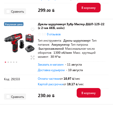
В корзину
299.
00
Сравнить
Дрель-шуруповерт Зубр Мастер ДШЛ-125-22
Разумная цена
(с 2-мя АКБ, кейс)
0.0
0 отзывов
Тип инструмента:
Дрель-шуруповерт
Тип
питания:
Аккумулятор
Тип патрона:
Быстрозажимной
Максимальное число
оборотов:
1300 об/мин
Макс. крутящий
момент:
30 Н*м
Заказать в магазин
- 11 августа
Доставка курьером
- 10 августа
Оплата частями
от
10,97
/мес
Код: 291533
Картой рассрочки
от
19,17
/мес
В корзину
230.
00
Сравнить