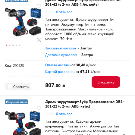
Разумная цена
201-42 (с 2-мя АКБ 4 Ач, кейс)
0.0
0 отзывов
Тип инструмента:
Дрель-шуруповерт
Тип
питания:
Аккумулятор
Тип патрона:
Быстрозажимной
Максимальное число
оборотов:
1800 об/мин
Макс. крутящий
момент:
70 Н*м
Заказать в магазин
- Завтра
Доставка курьером
- Завтра
Оплата частями
от
38,48
/мес
Код: 290523
Картой рассрочки
от
67,25
/мес
В корзину
807.
00
Сравнить
Дрель-шуруповерт Зубр Профессионал DBS-
Разумная цена
201-22 (с 2-мя АКБ, кейс)
0.0
0 отзывов
Тип инструмента:
Ударная дрель-
шуруповерт
Тип питания:
Аккумулятор
Тип
патрона:
Быстрозажимной
Максимальное