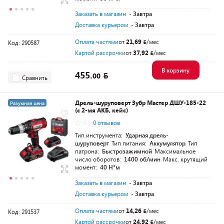
Заказать в магазин
- Завтра
Доставка курьером
- Завтра
Оплата частями
от
21,69
/мес
Код: 290587
Картой рассрочки
от
37,92
/мес
В корзину
455.
00
Сравнить
Дрель-шуруповерт Зубр Мастер ДШУ-185-22
Разумная цена
(с 2-мя АКБ, кейс)
0.0
0 отзывов
Тип инструмента:
Ударная дрель-
шуруповерт
Тип питания:
Аккумулятор
Тип
патрона:
Быстрозажимной
Максимальное
число оборотов:
1400 об/мин
Макс. крутящий
момент:
40 Н*м
Заказать в магазин
- Завтра
Доставка курьером
- Завтра
Оплата частями
от
14,26
/мес
Код: 291537
Картой рассрочки
от
24,92
/мес