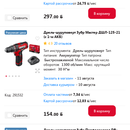
Картой рассрочки
от
24,75
/мес
В корзину
297.
00
Сравнить
Дрель-шуруповерт Зубр Мастер ДШЛ-125-21
Разумная цена
(с 1-м АКБ)
4.9
20 отзывов
Тип инструмента:
Дрель-шуруповерт
Тип
питания:
Аккумулятор
Тип патрона:
Быстрозажимной
Максимальное число
оборотов:
1300 об/мин
Макс. крутящий
момент:
30 Н*м
Заказать в магазин
- 11 августа
Доставка курьером
- 10 августа
Оплата частями
от
7,34
/мес
Код: 291532
Картой рассрочки
от
12,83
/мес
В корзину
154.
00
Сравнить
Дрель-шуруповерт Зубр Профессионал DB-