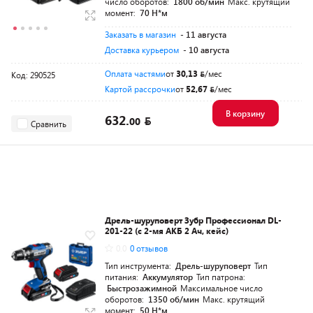
число оборотов:
1800 об/мин
Макс. крутящий
момент:
70 Н*м
Заказать в магазин
- 11 августа
Доставка курьером
- 10 августа
Оплата частями
от
30,13
/мес
Код: 290525
Картой рассрочки
от
52,67
/мес
В корзину
632.
00
Сравнить
Дрель-шуруповерт Зубр Профессионал DL-
201-22 (с 2-мя АКБ 2 Ач, кейс)
0.0
0 отзывов
Тип инструмента:
Дрель-шуруповерт
Тип
питания:
Аккумулятор
Тип патрона:
Быстрозажимной
Максимальное число
оборотов:
1350 об/мин
Макс. крутящий
момент:
50 Н*м