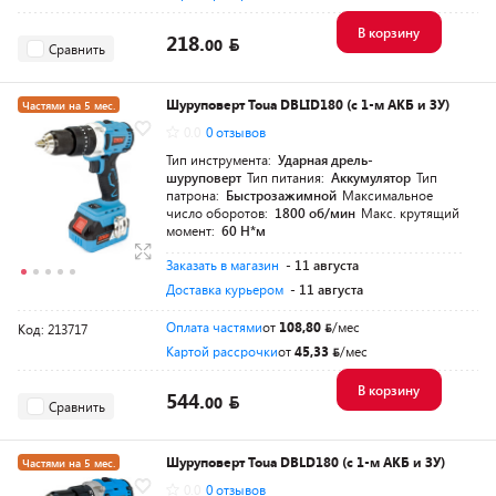
В корзину
218.
00
Сравнить
Шуруповерт Toua DBLID180 (с 1-м АКБ и ЗУ)
Частями на 5 мес.
0.0
0 отзывов
Разумная цена
Тип инструмента:
Ударная дрель-
шуруповерт
Тип питания:
Аккумулятор
Тип
патрона:
Быстрозажимной
Максимальное
число оборотов:
1800 об/мин
Макс. крутящий
момент:
60 Н*м
Заказать в магазин
- 11 августа
Доставка курьером
- 11 августа
Оплата частями
от
108,80
/мес
Код: 213717
Картой рассрочки
от
45,33
/мес
В корзину
544.
00
Сравнить
Шуруповерт Toua DBLD180 (с 1-м АКБ и ЗУ)
Частями на 5 мес.
0.0
0 отзывов
Разумная цена