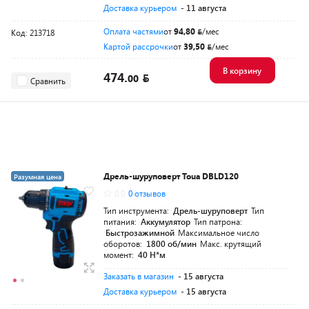
Доставка курьером
- 11 августа
Оплата частями
от
94,80
/мес
Код: 213718
Картой рассрочки
от
39,50
/мес
В корзину
474.
00
Сравнить
Дрель-шуруповерт Toua DBLD120
Разумная цена
0.0
0 отзывов
Тип инструмента:
Дрель-шуруповерт
Тип
питания:
Аккумулятор
Тип патрона:
Быстрозажимной
Максимальное число
оборотов:
1800 об/мин
Макс. крутящий
момент:
40 Н*м
Заказать в магазин
- 15 августа
Доставка курьером
- 15 августа