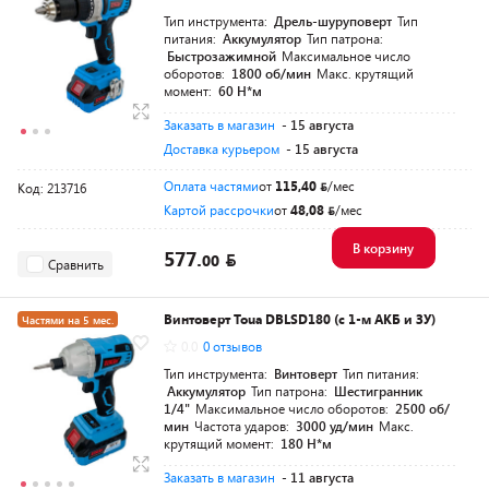
Тип инструмента:
Дрель-шуруповерт
Тип
питания:
Аккумулятор
Тип патрона:
Быстрозажимной
Максимальное число
оборотов:
1800 об/мин
Макс. крутящий
момент:
60 Н*м
Заказать в магазин
- 15 августа
Доставка курьером
- 15 августа
Оплата частями
от
115,40
/мес
Код: 213716
Картой рассрочки
от
48,08
/мес
В корзину
577.
00
Сравнить
Винтоверт Toua DBLSD180 (с 1-м АКБ и ЗУ)
Частями на 5 мес.
0.0
0 отзывов
Разумная цена
Тип инструмента:
Винтоверт
Тип питания:
Аккумулятор
Тип патрона:
Шестигранник
1/4"
Максимальное число оборотов:
2500 об/
мин
Частота ударов:
3000 уд/мин
Макс.
крутящий момент:
180 Н*м
Заказать в магазин
- 11 августа