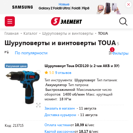
Главная
Каталог
Шуруповерты и винтоверты
TOUA
Шуруповерты и винтоверты TOUA
1
По популярности
Фильтры
Шуруповерт Toua DCD120 (с 2-мя АКБ и ЗУ)
Разумная цена
5.0
9 отзывов
Тип инструмента:
Шуруповерт
Тип питания:
Аккумулятор
Тип патрона:
Быстрозажимной
Максимальное число
оборотов:
1400 об/мин
Макс. крутящий
момент:
18 Н*м
Заказать в магазин
- 11 августа
Доставка курьером
- 11 августа
Оплата частями
от
10,39
/мес
Код: 213715
Картой рассрочки
от
18,17
/мес