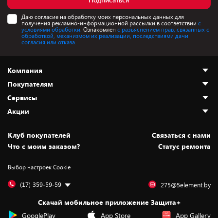
Даю согласие на обработку моих персональных данных для
получения рекламно-информационной рассылки в соответствии
с
условиями обработки.
Ознакомлен
с разъяснением прав, связанных с
обработкой, механизмом их реализации, последствиями дачи
согласия или отказа.
Компания
Покупателям
О нас
Сервисы
Адреса магазинов
Как сделать заказ
Акции
Новости
Оплата и доставка
Программа «Защита+»
Статьи и обзоры
Безналичный расчёт
Установка техники
Скидки и промокоды
Клуб покупателей
Cвязаться с нами
Вакансии
Обмен и возврат товара
Для игровых консолей
Белорусские товары
Что с моим заказом?
Статус ремонта
Контакты
Юридическая информация
Подписки на видеосервисы
Подарки
Выбор настроек Cookie
Дай пять добру!
Обработка персональных данных
Для мобильных устройств
Бонусы
Подарочные карты
Для компьютеров
Оплата частями
(17) 359-59-59
275@5element.by
Утилизация старой техники
Новинки
Скачай мобильное приложение Защита+
Сервисные центры
Уценка
GooglePlay
App Store
App Gallery