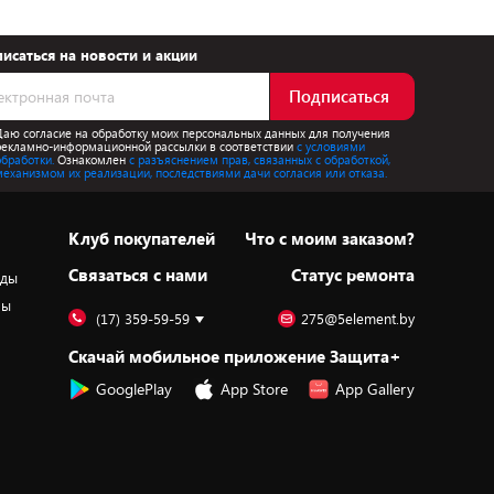
исаться на новости и акции
Подписаться
Даю согласие на обработку моих персональных данных для получения
рекламно-информационной рассылки в соответствии
с условиями
обработки.
Ознакомлен
с разъяснением прав, связанных с обработкой,
механизмом их реализации, последствиями дачи согласия или отказа.
Клуб покупателей
Что с моим заказом?
Cвязаться с нами
Статус ремонта
оды
ры
(17) 359-59-59
275@5element.by
Скачай мобильное приложение Защита+
GooglePlay
App Store
App Gallery