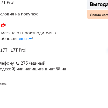
7T Pro!

 💳
!

месяца от производителя в 
робности 
здесь➠
!

T | 17T Pro!

лефону 📞 275 (единый 
дской) или напишите в чат 💬 на 
банк.