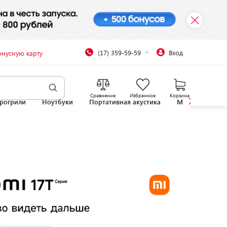
(17) 359-59-59
Вход
онусную карту
Сравнение
Избранное
Корзина
рогрили
Ноутбуки
Портативная акустика
Микроволновы