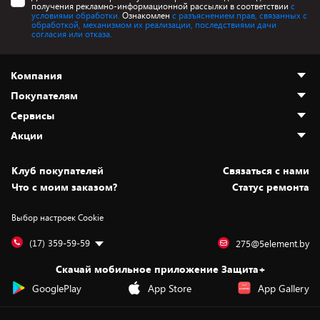
получения рекламно-информационной рассылки в соответствии
с
условиями обработки.
Ознакомлен
с разъяснением прав, связанных с
обработкой, механизмом их реализации, последствиями дачи
согласия или отказа.
Компания
Покупателям
О нас
Сервисы
Адреса магазинов
Как сделать заказ
Акции
Новости
Оплата и доставка
Программа «Защита+»
Статьи и обзоры
Безналичный расчёт
Установка техники
Скидки и промокоды
Клуб покупателей
Cвязаться с нами
Вакансии
Обмен и возврат товара
Для игровых консолей
Белорусские товары
Что с моим заказом?
Статус ремонта
Контакты
Юридическая информация
Подписки на видеосервисы
Подарки
Выбор настроек Cookie
Дай пять добру!
Обработка персональных данных
Для мобильных устройств
Бонусы
Подарочные карты
Для компьютеров
Оплата частями
(17) 359-59-59
275@5element.by
Утилизация старой техники
Предзаказы
Скачай мобильное приложение Защита+
Сервисные центры
Новинки
GooglePlay
App Store
App Gallery
Уценка