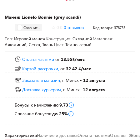
Манеж Lionelo Bonnie (grey scandi)
0.0
0 отзывов
Сравнить
Код товара: 378753
Тип:
Игровой манеж
Конструкция:
Складной
Материал:
Алюминий, Сетка, Ткань
Цвет:
Темно-серый
Оплата частями
от
18.55
/мес
Картой рассрочки,
от
32.42
/мес
Заказать в магазин
, г. Минск
- 12 августа
Доставка курьером
, г. Минск
- 12 августа
Бонусы к начислению:
9.73
Списание бонусов:
до 25%
Характеристики
Наличие и доставка
Оплата частями
Отзывы
Воп
0