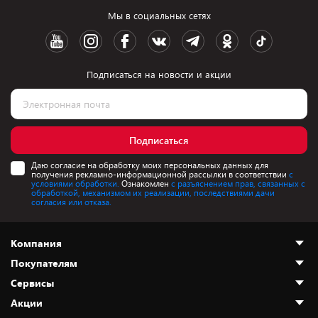
Мы в социальных сетях
Подписаться на новости и акции
Подписаться
Даю согласие на обработку моих персональных данных для
получения рекламно-информационной рассылки в соответствии
с
условиями обработки.
Ознакомлен
с разъяснением прав, связанных с
обработкой, механизмом их реализации, последствиями дачи
согласия или отказа.
Компания
Покупателям
О нас
Сервисы
Адреса магазинов
Как сделать заказ
Акции
Новости
Оплата и доставка
Программа «Защита+»