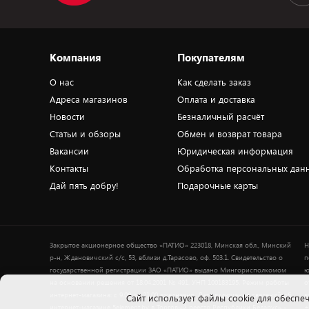
Компания
Покупателям
О нас
Как сделать заказ
Адреса магазинов
Оплата и доставка
Новости
Безналичный расчёт
Статьи и обзоры
Обмен и возврат товара
Вакансии
Юридическая информация
Контакты
Обработка персональных дан
Дай пять добру!
Подарочные карты
Закрытое акционерное общество «ПАТИО» 223018, Минская обл., Минский
Н
р-н, Ждановичский с/с, 53, вблизи д.Тарасово, оф. 503.1. Свидетельство о
п
государственной регистрации ЗАО «ПАТИО» выдано Мингорисполкомом
ю
на основании решения от 18.04.2001 № 491. УНП 100183195. Режим работы
о
интернет-магазина: с 9.00 до 21.00 ежедневно. Дата включения сведений об
в
Cайт использует файлы cookie для обеспеч
интернет-магазине 5element.by в Торговый реестр Республики Беларусь -
+