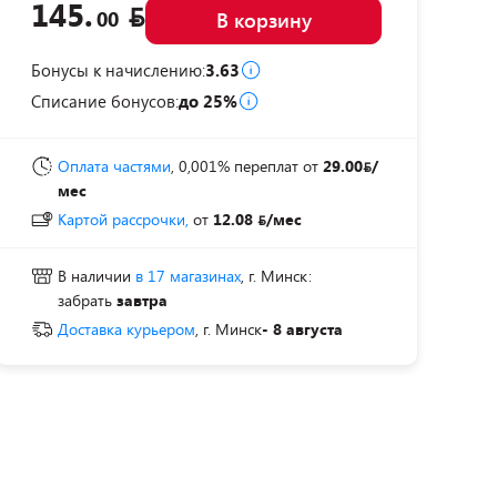
145.
00
В корзину
Бонусы к начислению:
3.63
Списание бонусов:
до 25%
Оплата частями
, 0,001% переплат
от
29.00
/
мес
Картой рассрочки,
от
12.08
/мес
В наличии
в 17 магазинах
, г. Минск:
забрать
завтра
Доставка курьером
, г. Минск
- 8 августа