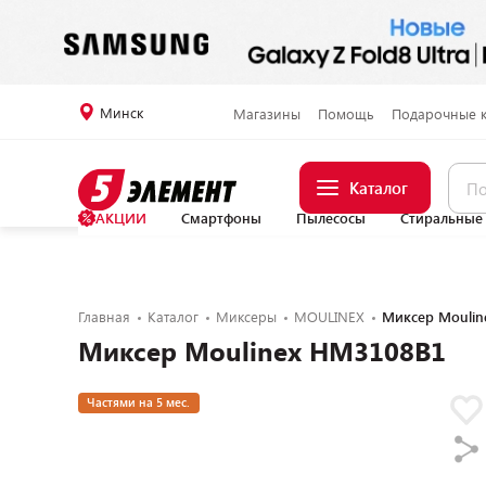
Минск
Магазины
Помощь
Подарочные 
Каталог
АКЦИИ
Смартфоны
Пылесосы
Стиральные
Главная
Каталог
Миксеры
MOULINEX
Миксер Moulin
Миксер Moulinex HM3108B1
Частями на 5 мес.