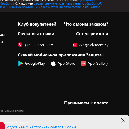
обработки.
Ознакомлен
с разъяснением прав, связанных с обработкой,
механизмом их реализации, последствиями дачи согласия или отказа.
Клуб покупателей
Что с моим заказом?
Cвязаться с нами
Статус ремонта
оды
ры
(17) 359-59-59
275@5element.by
Скачай мобильное приложение Защита+
GooglePlay
App Store
App Gallery
Принимаем к оплате
 настроек Cookie
Подробнее о настройках файлов Cookie