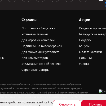
Сервисы
Акции
Программа «Защита+»
Скидки и промок
Установка техники
Белорусские това
Для игровых консолей
Подарки
Подписки на видеосервисы
Бонусы
Для мобильных устройств
Оплата частями
ных
Для компьютеров
Новинки
Утилизация старой техники
Уценка
Сервисные центры
омер телефона работников, уполномоченных рассматривать обращения
окупателей в соответствии с законодательством об обращениях граждан и
ридических лиц: +375172702914 - Минский районный исполнительный комитет ,
тдел торговли и услуг. Служба по работе с покупателями ЗАО «ПАТИО» (по
Выбор
опросам рассмотрения обращения покупателей о нарушении их прав): Тел.:
ения удобства пользователей сайта,
Отклонить
Принять
37517-359-23-83. Электронная почта: 5@5element.by