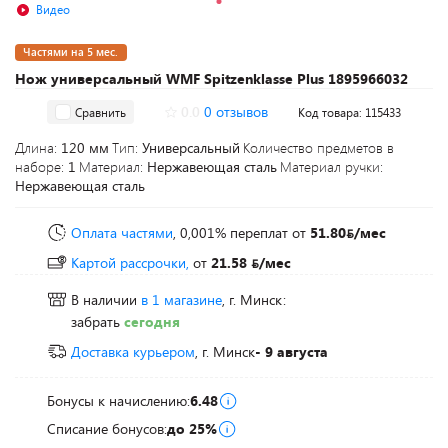
Видео
Частями на 5 мес.
Нож универсальный WMF Spitzenklasse Plus 1895966032
0.0
0 отзывов
Сравнить
Код товара: 115433
Длина:
120 мм
Тип:
Универсальный
Количество предметов в
наборе:
1
Материал:
Нержавеющая сталь
Материал ручки:
Нержавеющая сталь
Оплата частями
, 0,001% переплат
от
51.80
/мес
Картой рассрочки,
от
21.58
/мес
В наличии
в 1 магазине
, г. Минск:
забрать
сегодня
Доставка курьером
, г. Минск
- 9 августа
Бонусы к начислению:
6.48
Списание бонусов:
до 25%