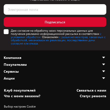
Подписаться
Даю согласие на обработку моих персональных данных для
получения рекламно-информационной рассылки в соответствии
с
условиями обработки.
Ознакомлен
с разъяснением прав, связанных с
обработкой, механизмом их реализации, последствиями дачи
согласия или отказа.
Компания
Покупателям
О нас
Сервисы
Адреса магазинов
Как сделать заказ
Акции
Новости
Оплата и доставка
Программа «Защита+»
Статьи и обзоры
Безналичный расчёт
Установка техники
Скидки и промокоды
Клуб покупателей
Cвязаться с нами
Вакансии
Обмен и возврат товара
Для игровых консолей
Белорусские товары
Что с моим заказом?
Статус ремонта
Контакты
Юридическая информация
Подписки на видеосервисы
Подарки
Выбор настроек Cookie
Дай пять добру!
Обработка персональных данных
Для мобильных устройств
Бонусы