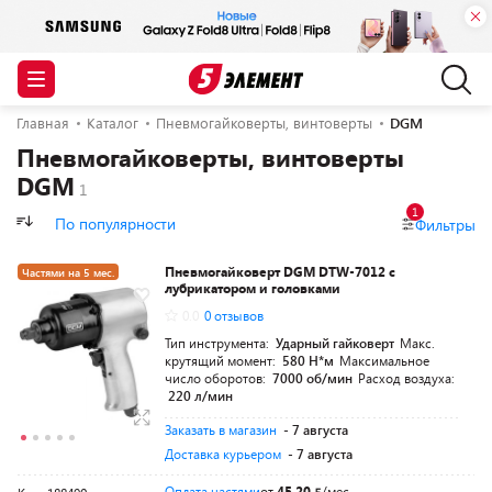
Главная
Каталог
Пневмогайковерты, винтоверты
DGM
Пневмогайковерты, винтоверты
DGM
1
По популярности
Фильтры
Пневмогайковерт DGM DTW-7012 с
Частями на 5 мес.
лубрикатором и головками
Разумная цена
0.0
0 отзывов
Тип инструмента:
Ударный гайковерт
Макс.
крутящий момент:
580 Н*м
Максимальное
число оборотов:
7000 об/мин
Расход воздуха:
220 л/мин
Заказать в магазин
- 7 августа
Доставка курьером
- 7 августа
Оплата частями
от
45,20
/мес