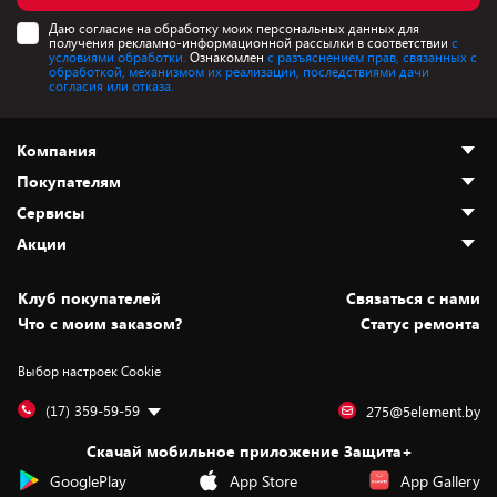
Даю согласие на обработку моих персональных данных для
получения рекламно-информационной рассылки в соответствии
с
условиями обработки.
Ознакомлен
с разъяснением прав, связанных с
обработкой, механизмом их реализации, последствиями дачи
согласия или отказа.
Компания
Покупателям
О нас
Сервисы
Адреса магазинов
Как сделать заказ
Акции
Новости
Оплата и доставка
Программа «Защита+»
Статьи и обзоры
Безналичный расчёт
Установка техники
Скидки и промокоды
Клуб покупателей
Cвязаться с нами
Вакансии
Обмен и возврат товара
Для игровых консолей
Белорусские товары
Что с моим заказом?
Статус ремонта
Контакты
Юридическая информация
Подписки на видеосервисы
Подарки
Выбор настроек Cookie
Дай пять добру!
Обработка персональных данных
Для мобильных устройств
Бонусы
Подарочные карты
Для компьютеров
Оплата частями
(17) 359-59-59
275@5element.by
Утилизация старой техники
Новинки
Скачай мобильное приложение Защита+
Сервисные центры
Уценка
GooglePlay
App Store
App Gallery