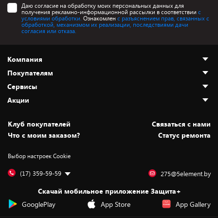
Даю согласие на обработку моих персональных данных для
получения рекламно-информационной рассылки в соответствии
с
условиями обработки.
Ознакомлен
с разъяснением прав, связанных с
обработкой, механизмом их реализации, последствиями дачи
согласия или отказа.
Компания
Покупателям
О нас
Сервисы
Адреса магазинов
Как сделать заказ
Акции
Новости
Оплата и доставка
Программа «Защита+»
Статьи и обзоры
Безналичный расчёт
Установка техники
Скидки и промокоды
Клуб покупателей
Cвязаться с нами
Вакансии
Обмен и возврат товара
Для игровых консолей
Белорусские товары
Что с моим заказом?
Статус ремонта
Контакты
Юридическая информация
Подписки на видеосервисы
Подарки
Выбор настроек Cookie
Дай пять добру!
Обработка персональных данных
Для мобильных устройств
Бонусы
Подарочные карты
Для компьютеров
Оплата частями
(17) 359-59-59
275@5element.by
Утилизация старой техники
Предзаказы
Скачай мобильное приложение Защита+
Сервисные центры
Новинки
GooglePlay
App Store
App Gallery
Уценка