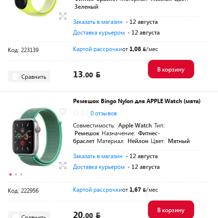
Зеленый
Заказать в магазин
- 12 августа
Доставка курьером
- 12 августа
Картой рассрочки
от
1,08
/мес
Код: 223139
В корзину
13.
00
Сравнить
Ремешок Bingo Nylon для APPLE Watch (мята)
0.0
0 отзывов
Совместимость:
Apple Watch
Тип:
Ремешок
Назначение:
Фитнес-
браслет
Материал:
Нейлон
Цвет:
Мятный
Заказать в магазин
- 12 августа
Доставка курьером
- 12 августа
Картой рассрочки
от
1,67
/мес
Код: 222956
В корзину
20.
00
Сравнить