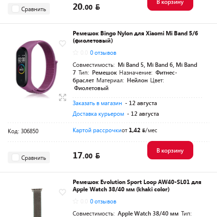
В корзину
20.
00
Сравнить
Ремешок Bingo Nylon для Xiaomi Mi Band 5/6
(фиолетовый)
0.0
0 отзывов
Совместимость:
Mi Band 5, Mi Band 6, Mi Band
7
Тип:
Ремешок
Назначение:
Фитнес-
браслет
Материал:
Нейлон
Цвет:
Фиолетовый
Заказать в магазин
- 12 августа
Доставка курьером
- 12 августа
Картой рассрочки
от
1,42
/мес
Код: 306850
В корзину
17.
00
Сравнить
Ремешок Evolution Sport Loop AW40-SL01 для
Apple Watch 38/40 мм (khaki color)
0.0
0 отзывов
Совместимость:
Apple Watch 38/40 мм
Тип: