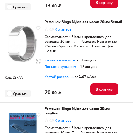
В корзину
13.
00
Сравнить
Ремешок Bingo Nylon для часов 20мм Белый
0.0
0 отзывов
Совместимость:
Часы с креплением для
ремешка 20 мм
Тип:
Ремешок
Назначение:
Фитнес-браслет
Материал:
Нейлон
Цвет:
Белый
Заказать в магазин
- 12 августа
Доставка курьером
- 12 августа
Картой рассрочки
от
1,67
/мес
Код: 227777
В корзину
20.
00
Сравнить
Ремешок Bingo Nylon для часов 20мм
Голубой
0.0
0 отзывов
Совместимость:
Часы с креплением для
ремешка 20 мм
Тип:
Ремешок
Назначение: