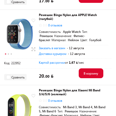
17.
00
Сравнить
Ремешок Bingo Nylon для APPLE Watch
(голубой)
0.0
0 отзывов
Совместимость:
Apple Watch
Тип:
Ремешок
Назначение:
Фитнес-
браслет
Материал:
Нейлон
Цвет:
Голубой
Заказать в магазин
- 12 августа
Доставка курьером
- 12 августа
Картой рассрочки
от
1,67
/мес
Код: 222952
В корзину
20.
00
Сравнить
Ремешок Bingo Nylon для Xiaomi Mi Band
3/4/5/6 (зеленый)
0.0
0 отзывов
Совместимость:
Mi Band 3, Mi Band 4, Mi Band
5, Mi Band 6
Тип:
Ремешок
Назначение:
Фитнес-браслет
Материал:
Нейлон
Цвет: