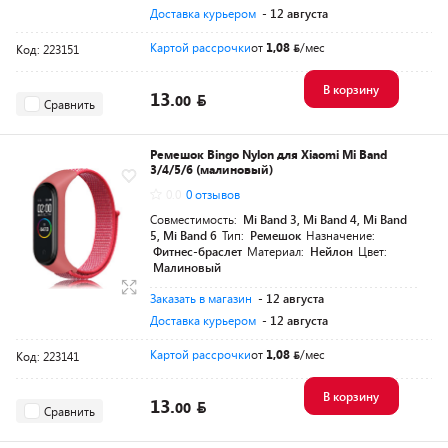
Доставка курьером
- 12 августа
Картой рассрочки
от
1,08
/мес
Код: 223151
В корзину
13.
00
Сравнить
Ремешок Bingo Nylon для Xiaomi Mi Band
3/4/5/6 (малиновый)
0.0
0 отзывов
Совместимость:
Mi Band 3, Mi Band 4, Mi Band
5, Mi Band 6
Тип:
Ремешок
Назначение:
Фитнес-браслет
Материал:
Нейлон
Цвет:
Малиновый
Заказать в магазин
- 12 августа
Доставка курьером
- 12 августа
Картой рассрочки
от
1,08
/мес
Код: 223141
В корзину
13.
00
Сравнить