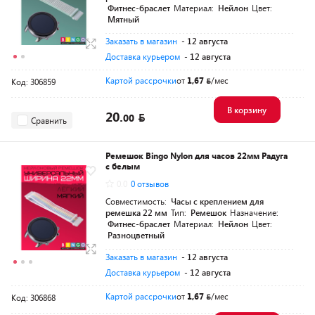
Фитнес-браслет
Материал:
Нейлон
Цвет:
Мятный
Заказать в магазин
- 12 августа
Доставка курьером
- 12 августа
Картой рассрочки
от
1,67
/мес
Код: 306859
В корзину
20.
00
Сравнить
Ремешок Bingo Nylon для часов 22мм Радуга
с белым
0.0
0 отзывов
Совместимость:
Часы с креплением для
ремешка 22 мм
Тип:
Ремешок
Назначение:
Фитнес-браслет
Материал:
Нейлон
Цвет:
Разноцветный
Заказать в магазин
- 12 августа
Доставка курьером
- 12 августа
Картой рассрочки
от
1,67
/мес
Код: 306868