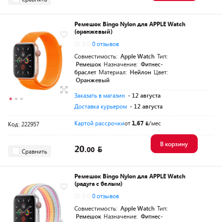
Ремешок Bingo Nylon для APPLE Watch
(оранжевый)
0.0
0 отзывов
Совместимость:
Apple Watch
Тип:
Ремешок
Назначение:
Фитнес-
браслет
Материал:
Нейлон
Цвет:
Оранжевый
Заказать в магазин
- 12 августа
Доставка курьером
- 12 августа
Картой рассрочки
от
1,67
/мес
Код: 222957
В корзину
20.
00
Сравнить
Ремешок Bingo Nylon для APPLE Watch
(радуга с белым)
0.0
0 отзывов
Совместимость:
Apple Watch
Тип:
Ремешок
Назначение:
Фитнес-