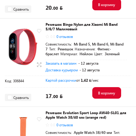
В корзину
20.
00
Сравнить
Ремешок Bingo Nylon для Xiaomi Mi Band
5/6/7 Малиновый
0.0
0 отзывов
Совместимость:
Mi Band 5, Mi Band 6, Mi Band
7
Тип:
Ремешок
Назначение:
Фитнес-
браслет
Материал:
Нейлон
Цвет:
Зеленый
Заказать в магазин
- 12 августа
Доставка курьером
- 12 августа
Картой рассрочки
от
1,42
/мес
Код: 306844
В корзину
17.
00
Сравнить
Ремешок Evolution Sport Loop AW40-SL01 для
Apple Watch 38/40 мм (orange red)
0.0
0 отзывов
Совместимость:
Apple Watch 38/40 мм
Тип: