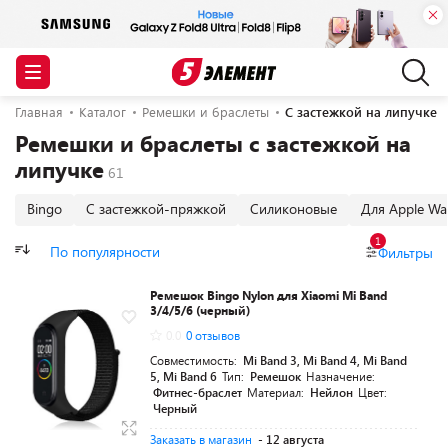
Главная
Каталог
Ремешки и браслеты
С застежкой на липучке
Ремешки и браслеты с застежкой на
липучке
Bingo
С застежкой-пряжкой
Силиконовые
Для Apple Wa
1
По популярности
Фильтры
Ремешок Bingo Nylon для Xiaomi Mi Band
3/4/5/6 (черный)
0.0
0 отзывов
Совместимость:
Mi Band 3, Mi Band 4, Mi Band
5, Mi Band 6
Тип:
Ремешок
Назначение:
Фитнес-браслет
Материал:
Нейлон
Цвет:
Черный
Заказать в магазин
- 12 августа