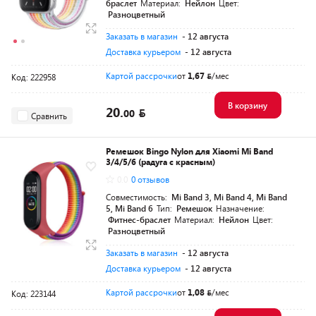
браслет
Материал:
Нейлон
Цвет:
Разноцветный
Заказать в магазин
- 12 августа
Доставка курьером
- 12 августа
Картой рассрочки
от
1,67
/мес
Код: 222958
В корзину
20.
00
Сравнить
Ремешок Bingo Nylon для Xiaomi Mi Band
3/4/5/6 (радуга с красным)
0.0
0 отзывов
Совместимость:
Mi Band 3, Mi Band 4, Mi Band
5, Mi Band 6
Тип:
Ремешок
Назначение:
Фитнес-браслет
Материал:
Нейлон
Цвет:
Разноцветный
Заказать в магазин
- 12 августа
Доставка курьером
- 12 августа
Картой рассрочки
от
1,08
/мес
Код: 223144