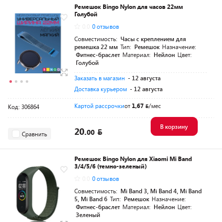
Ремешок Bingo Nylon для часов 22мм
Голубой
0.0
0 отзывов
Совместимость:
Часы с креплением для
ремешка 22 мм
Тип:
Ремешок
Назначение:
Фитнес-браслет
Материал:
Нейлон
Цвет:
Голубой
Заказать в магазин
- 12 августа
Доставка курьером
- 12 августа
Картой рассрочки
от
1,67
/мес
Код: 306864
В корзину
20.
00
Сравнить
Ремешок Bingo Nylon для Xiaomi Mi Band
3/4/5/6 (темно-зеленый)
0.0
0 отзывов
Совместимость:
Mi Band 3, Mi Band 4, Mi Band
5, Mi Band 6
Тип:
Ремешок
Назначение:
Фитнес-браслет
Материал:
Нейлон
Цвет:
Зеленый