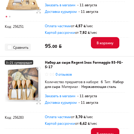
Заказать в магазин
- 11 августа
Доставка курьером
- 11 августа
Оплата частями
от
4,57
/мес
Код: 256251
Картой рассрочки
от
7,92
/мес
В корзину
95.
00
Сравнить
Набор дя сыра Regent Inox Formaggio 93-FG-
3+21 суперкредит
S-17
0.0
0 отзывов
Количество предметов в наборе:
6
Тип:
Набор
для сыра
Материал :
Нержавеющая сталь
Заказать в магазин
- 11 августа
Доставка курьером
- 11 августа
Оплата частями
от
3,70
/мес
Код: 256283
Картой рассрочки
от
6,42
/мес
В корзину