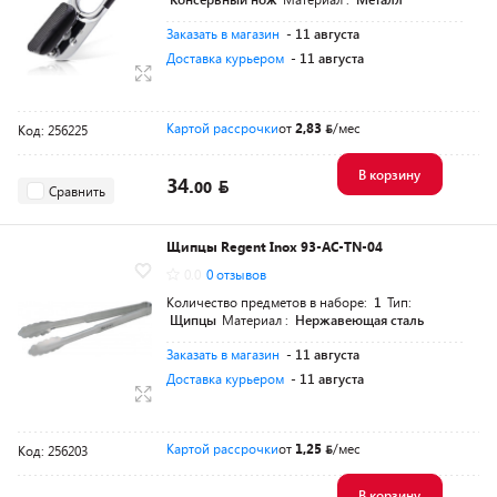
Заказать в магазин
- 11 августа
Доставка курьером
- 11 августа
Картой рассрочки
от
2,83
/мес
Код: 256225
В корзину
34.
00
Сравнить
Щипцы Regent Inox 93-AC-TN-04
0.0
0 отзывов
Количество предметов в наборе:
1
Тип:
Щипцы
Материал :
Нержавеющая сталь
Заказать в магазин
- 11 августа
Доставка курьером
- 11 августа
Картой рассрочки
от
1,25
/мес
Код: 256203
В корзину