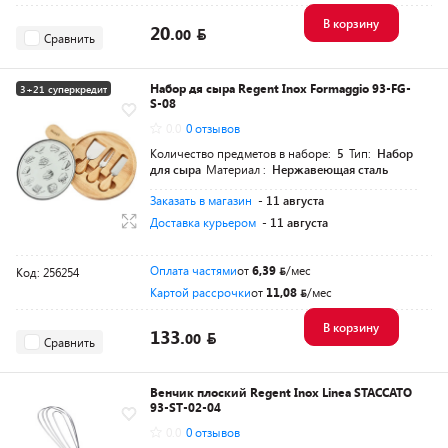
В корзину
20.
00
Сравнить
Набор дя сыра Regent Inox Formaggio 93-FG-
3+21 суперкредит
S-08
0.0
0 отзывов
Количество предметов в наборе:
5
Тип:
Набор
для сыра
Материал :
Нержавеющая сталь
Заказать в магазин
- 11 августа
Доставка курьером
- 11 августа
Оплата частями
от
6,39
/мес
Код: 256254
Картой рассрочки
от
11,08
/мес
В корзину
133.
00
Сравнить
Венчик плоский Regent Inox Linea STACCATO
93-ST-02-04
0.0
0 отзывов