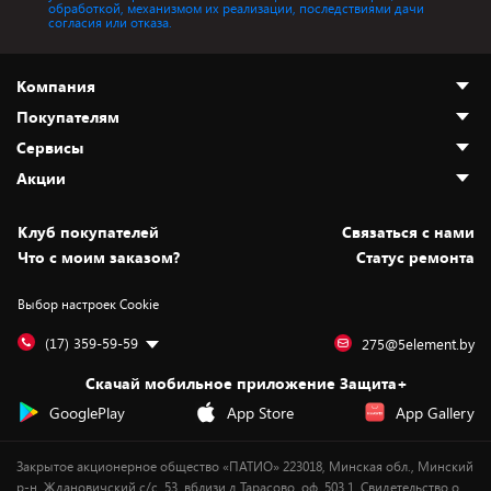
обработкой, механизмом их реализации, последствиями дачи
согласия или отказа.
Компания
Покупателям
О нас
Сервисы
Адреса магазинов
Как сделать заказ
Акции
Новости
Оплата и доставка
Программа «Защита+»
Статьи и обзоры
Безналичный расчёт
Установка техники
Скидки и промокоды
Клуб покупателей
Cвязаться с нами
Вакансии
Обмен и возврат товара
Для игровых консолей
Белорусские товары
Что с моим заказом?
Статус ремонта
Контакты
Юридическая информация
Подписки на видеосервисы
Подарки
Выбор настроек Cookie
Дай пять добру!
Обработка персональных данных
Для мобильных устройств
Бонусы
Подарочные карты
Для компьютеров
Оплата частями
(17) 359-59-59
275@5element.by
Утилизация старой техники
Предзаказы
Скачай мобильное приложение Защита+
Сервисные центры
Новинки
GooglePlay
App Store
App Gallery
Уценка
Закрытое акционерное общество «ПАТИО» 223018, Минская обл., Минский
р-н, Ждановичский с/с, 53, вблизи д.Тарасово, оф. 503.1. Свидетельство о