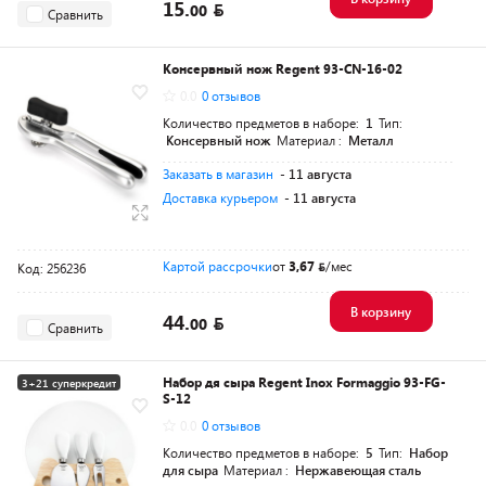
15.
00
Сравнить
Консервный нож Regent 93-CN-16-02
0.0
0 отзывов
Количество предметов в наборе:
1
Тип:
Консервный нож
Материал :
Металл
Заказать в магазин
- 11 августа
Доставка курьером
- 11 августа
Картой рассрочки
от
3,67
/мес
Код: 256236
В корзину
44.
00
Сравнить
Набор дя сыра Regent Inox Formaggio 93-FG-
3+21 суперкредит
S-12
0.0
0 отзывов
Количество предметов в наборе:
5
Тип:
Набор
для сыра
Материал :
Нержавеющая сталь