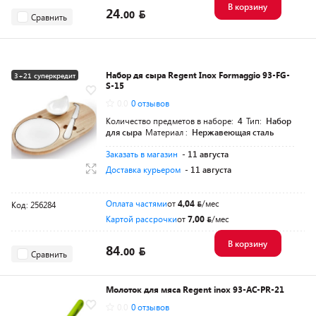
В корзину
24.
00
Сравнить
Набор дя сыра Regent Inox Formaggio 93-FG-
3+21 суперкредит
S-15
0.0
0 отзывов
Количество предметов в наборе:
4
Тип:
Набор
для сыра
Материал :
Нержавеющая сталь
Заказать в магазин
- 11 августа
Доставка курьером
- 11 августа
Оплата частями
от
4,04
/мес
Код: 256284
Картой рассрочки
от
7,00
/мес
В корзину
84.
00
Сравнить
Молоток для мяса Regent inox 93-AC-PR-21
0.0
0 отзывов