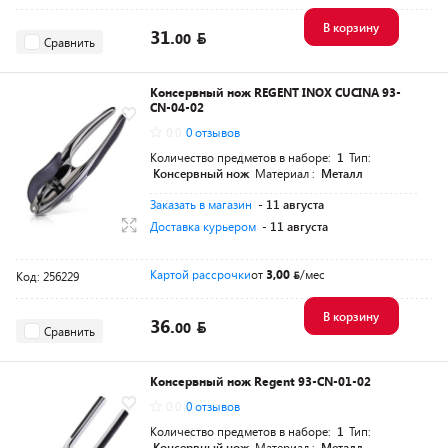
В корзину
31.
00
Сравнить
Консервный нож REGENT INOX CUCINA 93-
CN-04-02
0.0
0 отзывов
Количество предметов в наборе:
1
Тип:
Консервный нож
Материал :
Металл
Заказать в магазин
- 11 августа
Доставка курьером
- 11 августа
Картой рассрочки
от
3,00
/мес
Код: 256229
В корзину
36.
00
Сравнить
Консервный нож Regent 93-CN-01-02
0.0
0 отзывов
Количество предметов в наборе:
1
Тип:
Консервный нож
Материал :
Металл