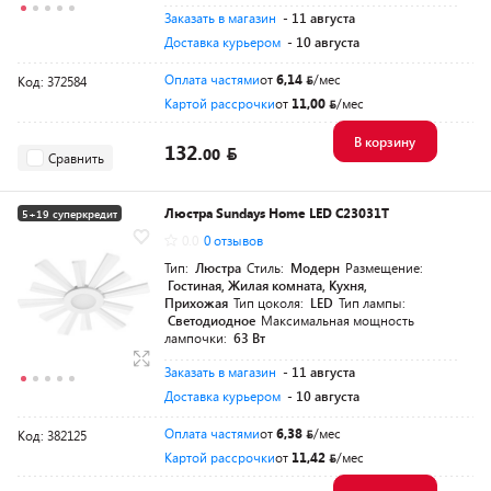
Заказать в магазин
- 11 августа
Доставка курьером
- 10 августа
Оплата частями
от
6,14
/мес
Код: 372584
Картой рассрочки
от
11,00
/мес
В корзину
132.
00
Сравнить
Люстра Sundays Home LED C23031T
5+19 суперкредит
0.0
0 отзывов
Тип:
Люстра
Стиль:
Модерн
Размещение:
Гостиная, Жилая комната, Кухня,
Прихожая
Тип цоколя:
LED
Тип лампы:
Светодиодное
Максимальная мощность
лампочки:
63 Вт
Заказать в магазин
- 11 августа
Доставка курьером
- 10 августа
Оплата частями
от
6,38
/мес
Код: 382125
Картой рассрочки
от
11,42
/мес