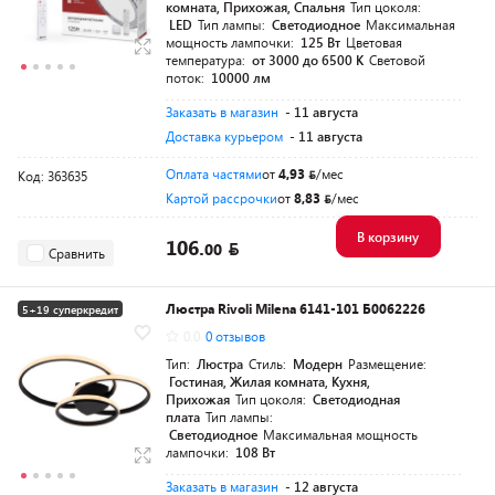
комната, Прихожая, Спальня
Тип цоколя:
LED
Тип лампы:
Светодиодное
Максимальная
мощность лампочки:
125 Вт
Цветовая
температура:
от 3000 до 6500 K
Световой
поток:
10000 лм
Заказать в магазин
- 11 августа
Доставка курьером
- 11 августа
Оплата частями
от
4,93
/мес
Код: 363635
Картой рассрочки
от
8,83
/мес
В корзину
106.
00
Сравнить
Люстра Rivoli Milena 6141-101 Б0062226
5+19 суперкредит
0.0
0 отзывов
Тип:
Люстра
Стиль:
Модерн
Размещение:
Гостиная, Жилая комната, Кухня,
Прихожая
Тип цоколя:
Светодиодная
плата
Тип лампы:
Светодиодное
Максимальная мощность
лампочки:
108 Вт
Заказать в магазин
- 12 августа