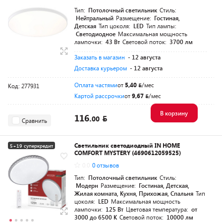
Тип:
Потолочный светильник
Стиль:
Нейтральный
Размещение:
Гостиная,
Детская
Тип цоколя:
LED
Тип лампы:
Светодиодное
Максимальная мощность
лампочки:
43 Вт
Световой поток:
3700 лм
Заказать в магазин
- 12 августа
Доставка курьером
- 12 августа
Оплата частями
от
5,40
/мес
Код: 277931
Картой рассрочки
от
9,67
/мес
В корзину
116.
00
Сравнить
Светильник светодиодный IN HOME
5+19 суперкредит
COMFORT MYSTERY (4690612059525)
Разумная цена
0.0
0 отзывов
Тип:
Потолочный светильник
Стиль:
Модерн
Размещение:
Гостиная, Детская,
Жилая комната, Кухня, Прихожая, Спальня
Тип
цоколя:
LED
Максимальная мощность
лампочки:
125 Вт
Цветовая температура:
от
3000 до 6500 K
Световой поток:
10000 лм