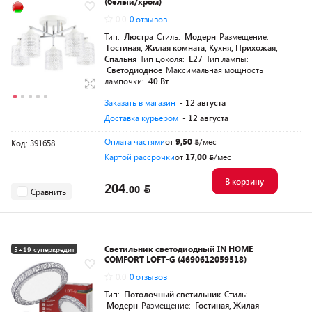
(белый/хром)
0.0
0 отзывов
Тип:
Люстра
Стиль:
Модерн
Размещение:
Гостиная, Жилая комната, Кухня, Прихожая,
Спальня
Тип цоколя:
E27
Тип лампы:
Светодиодное
Максимальная мощность
лампочки:
40 Вт
Заказать в магазин
- 12 августа
Доставка курьером
- 12 августа
Оплата частями
от
9,50
/мес
Код: 391658
Картой рассрочки
от
17,00
/мес
В корзину
204.
00
Сравнить
Светильник светодиодный IN HOME
5+19 суперкредит
COMFORT LOFT-G (4690612059518)
Разумная цена
0.0
0 отзывов
Тип:
Потолочный светильник
Стиль:
Модерн
Размещение:
Гостиная, Жилая