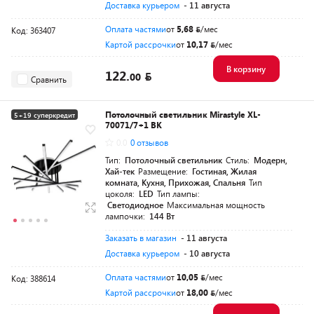
Доставка курьером
- 11 августа
Оплата частями
от
5,68
/мес
Код: 363407
Картой рассрочки
от
10,17
/мес
В корзину
122.
00
Сравнить
Потолочный светильник Mirastyle XL-
5+19 суперкредит
70071/7+1 BK
0.0
0 отзывов
Тип:
Потолочный светильник
Стиль:
Модерн,
Хай-тек
Размещение:
Гостиная, Жилая
комната, Кухня, Прихожая, Спальня
Тип
цоколя:
LED
Тип лампы:
Светодиодное
Максимальная мощность
лампочки:
144 Вт
Заказать в магазин
- 11 августа
Доставка курьером
- 10 августа
Оплата частями
от
10,05
/мес
Код: 388614
Картой рассрочки
от
18,00
/мес