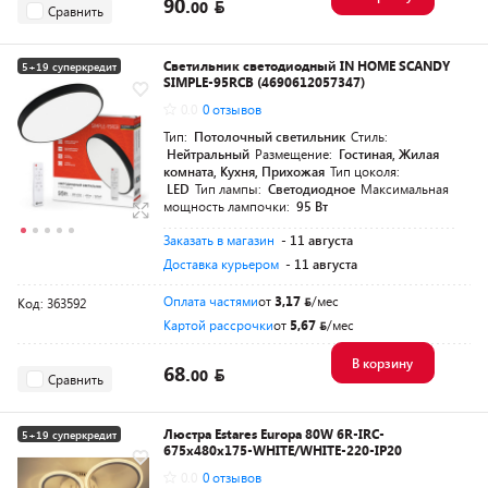
90.
00
Сравнить
Светильник светодиодный IN HOME SCANDY
5+19 суперкредит
SIMPLE-95RCB (4690612057347)
Разумная цена
0.0
0 отзывов
Тип:
Потолочный светильник
Стиль:
Нейтральный
Размещение:
Гостиная, Жилая
комната, Кухня, Прихожая
Тип цоколя:
LED
Тип лампы:
Светодиодное
Максимальная
мощность лампочки:
95 Вт
Заказать в магазин
- 11 августа
Доставка курьером
- 11 августа
Оплата частями
от
3,17
/мес
Код: 363592
Картой рассрочки
от
5,67
/мес
В корзину
68.
00
Сравнить
Люстра Estares Europa 80W 6R-IRC-
5+19 суперкредит
675x480x175-WHITE/WHITE-220-IP20
0.0
0 отзывов