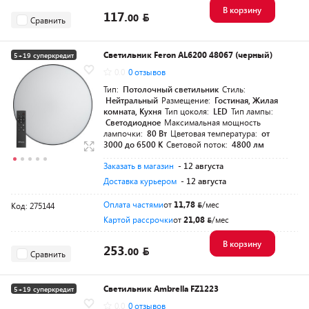
В корзину
117.
00
Сравнить
Светильник Feron AL6200 48067 (черный)
5+19 суперкредит
0.0
0 отзывов
Тип:
Потолочный светильник
Стиль:
Нейтральный
Размещение:
Гостиная, Жилая
комната, Кухня
Тип цоколя:
LED
Тип лампы:
Светодиодное
Максимальная мощность
лампочки:
80 Вт
Цветовая температура:
от
3000 до 6500 K
Световой поток:
4800 лм
Заказать в магазин
- 12 августа
Доставка курьером
- 12 августа
Оплата частями
от
11,78
/мес
Код: 275144
Картой рассрочки
от
21,08
/мес
В корзину
253.
00
Сравнить
Светильник Ambrella FZ1223
5+19 суперкредит
0.0
0 отзывов