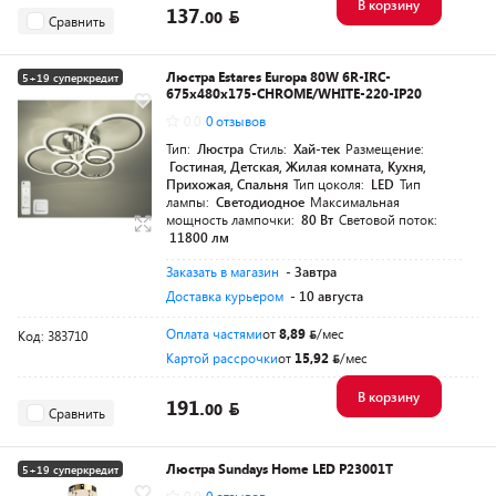
В корзину
137.
00
Сравнить
Люстра Estares Europa 80W 6R-IRC-
5+19 суперкредит
675x480x175-CHROME/WHITE-220-IP20
0.0
0 отзывов
Тип:
Люстра
Стиль:
Хай-тек
Размещение:
Гостиная, Детская, Жилая комната, Кухня,
Прихожая, Спальня
Тип цоколя:
LED
Тип
лампы:
Светодиодное
Максимальная
мощность лампочки:
80 Вт
Световой поток:
11800 лм
Заказать в магазин
- Завтра
Доставка курьером
- 10 августа
Оплата частями
от
8,89
/мес
Код: 383710
Картой рассрочки
от
15,92
/мес
В корзину
191.
00
Сравнить
Люстра Sundays Home LED P23001T
5+19 суперкредит