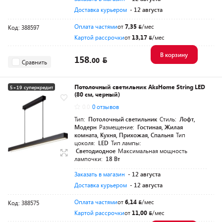
Доставка курьером
- 12 августа
Оплата частями
от
7,35
/мес
Код: 388597
Картой рассрочки
от
13,17
/мес
В корзину
158.
00
Сравнить
Потолочный светильник AksHome String LED
5+19 суперкредит
(80 см, черный)
0.0
0 отзывов
Тип:
Потолочный светильник
Стиль:
Лофт,
Модерн
Размещение:
Гостиная, Жилая
комната, Кухня, Прихожая, Спальня
Тип
цоколя:
LED
Тип лампы:
Светодиодное
Максимальная мощность
лампочки:
18 Вт
Заказать в магазин
- 12 августа
Доставка курьером
- 12 августа
Оплата частями
от
6,14
/мес
Код: 388575
Картой рассрочки
от
11,00
/мес