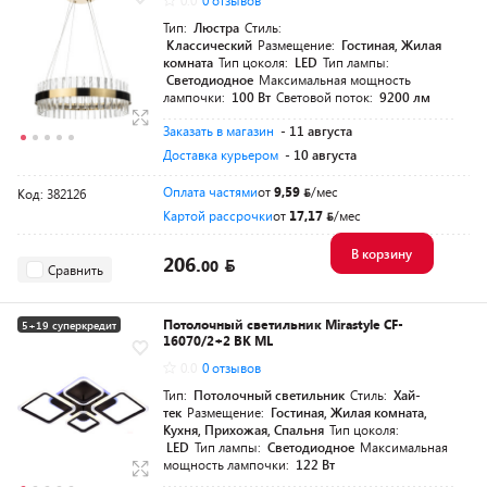
0.0
0 отзывов
Тип:
Люстра
Стиль:
Классический
Размещение:
Гостиная, Жилая
комната
Тип цоколя:
LED
Тип лампы:
Светодиодное
Максимальная мощность
лампочки:
100 Вт
Световой поток:
9200 лм
Заказать в магазин
- 11 августа
Доставка курьером
- 10 августа
Оплата частями
от
9,59
/мес
Код: 382126
Картой рассрочки
от
17,17
/мес
В корзину
206.
00
Сравнить
Потолочный светильник Mirastyle CF-
5+19 суперкредит
16070/2+2 BK ML
0.0
0 отзывов
Тип:
Потолочный светильник
Стиль:
Хай-
тек
Размещение:
Гостиная, Жилая комната,
Кухня, Прихожая, Спальня
Тип цоколя:
LED
Тип лампы:
Светодиодное
Максимальная
мощность лампочки:
122 Вт