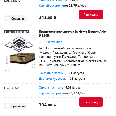
Код: 388572
Картой рассрочки
от
11,75
/мес
В корзину
141.
00
Сравнить
Припотолочная люстра In Home Elegant Aris-
5+19 суперкредит
B 120Вт
Разумная цена
0.0
0 отзывов
Тип:
Потолочный светильник
Стиль:
Модерн
Размещение:
Гостиная, Жилая
комната, Кухня, Прихожая
Тип цоколя:
LED
Тип лампы:
Светодиодное
Максимальная
мощность лампочки:
120 Вт
Заказать в магазин
- 11 августа
Доставка курьером
- 11 августа
Оплата частями
от
9,03
/мес
Код: 363289
Картой рассрочки
от
16,17
/мес
В корзину
194.
00
Сравнить