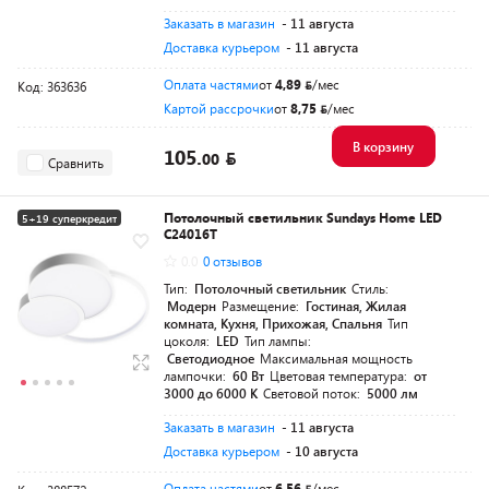
Заказать в магазин
- 11 августа
Доставка курьером
- 11 августа
Оплата частями
от
4,89
/мес
Код: 363636
Картой рассрочки
от
8,75
/мес
В корзину
105.
00
Сравнить
Потолочный светильник Sundays Home LED
5+19 суперкредит
C24016T
0.0
0 отзывов
Тип:
Потолочный светильник
Стиль:
Модерн
Размещение:
Гостиная, Жилая
комната, Кухня, Прихожая, Спальня
Тип
цоколя:
LED
Тип лампы:
Светодиодное
Максимальная мощность
лампочки:
60 Вт
Цветовая температура:
от
3000 до 6000 K
Световой поток:
5000 лм
Заказать в магазин
- 11 августа
Доставка курьером
- 10 августа
Оплата частями
от
6,56
/мес