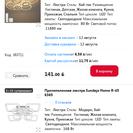
Тип:
Люстра
Стиль:
Хай-тек
Размещение:
Гостиная, Детская, Жилая комната, Кухня,
Прихожая, Спальня
Тип цоколя:
LED
Тип
лампы:
Светодиодное
Максимальная
мощность лампочки:
80 Вт
Световой поток:
11880 лм
Заказать в магазин
- 12 августа
Доставка курьером
- 12 августа
Оплата частями
от
6,56
/мес
Код: 383711
Картой рассрочки
от
11,75
/мес
В корзину
141.
00
Сравнить
Припотолочная люстра Sundays Home R-45
5+19 суперкредит
6365
0.0
0 отзывов
Тип:
Люстра
Стиль:
Модерн, Хай-
тек
Размещение:
Гостиная, Жилая комната,
Кухня, Прихожая
Тип цоколя:
LED
Тип лампы:
Светодиодное
Максимальная мощность
лампочки:
168 Вт