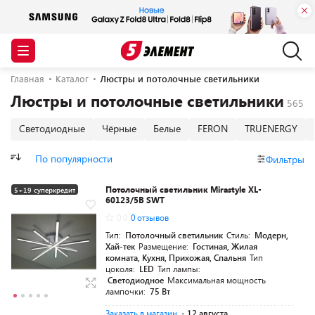
Главная
Каталог
Люстры и потолочные светильники
Люстры и потолочные светильники
Светодиодные
Чёрные
Белые
FERON
TRUENERGY
По популярности
Фильтры
Потолочный светильник Mirastyle XL-
5+19 суперкредит
60123/5B SWT
0.0
0 отзывов
Тип:
Потолочный светильник
Стиль:
Модерн,
Хай-тек
Размещение:
Гостиная, Жилая
комната, Кухня, Прихожая, Спальня
Тип
цоколя:
LED
Тип лампы:
Светодиодное
Максимальная мощность
лампочки:
75 Вт
Заказать в магазин
- 12 августа