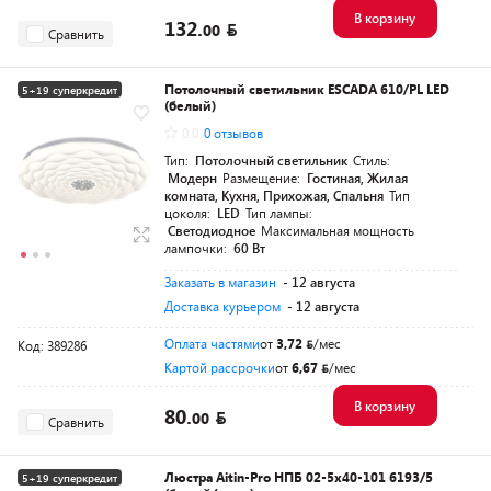
В корзину
132.
00
Сравнить
Потолочный светильник ESCADA 610/PL LED
5+19 суперкредит
(белый)
0.0
0 отзывов
Тип:
Потолочный светильник
Стиль:
Модерн
Размещение:
Гостиная, Жилая
комната, Кухня, Прихожая, Спальня
Тип
цоколя:
LED
Тип лампы:
Светодиодное
Максимальная мощность
лампочки:
60 Вт
Заказать в магазин
- 12 августа
Доставка курьером
- 12 августа
Оплата частями
от
3,72
/мес
Код: 389286
Картой рассрочки
от
6,67
/мес
В корзину
80.
00
Сравнить
Люстра Aitin-Pro НПБ 02-5x40-101 6193/5
5+19 суперкредит