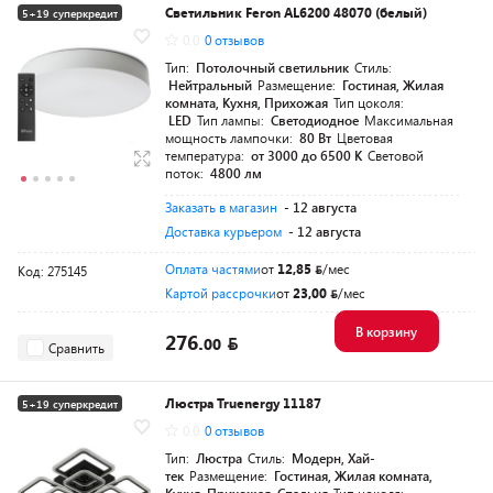
Светильник Feron AL6200 48070 (белый)
5+19 суперкредит
0.0
0 отзывов
Тип:
Потолочный светильник
Стиль:
Нейтральный
Размещение:
Гостиная, Жилая
комната, Кухня, Прихожая
Тип цоколя:
LED
Тип лампы:
Светодиодное
Максимальная
мощность лампочки:
80 Вт
Цветовая
температура:
от 3000 до 6500 K
Световой
поток:
4800 лм
Заказать в магазин
- 12 августа
Доставка курьером
- 12 августа
Оплата частями
от
12,85
/мес
Код: 275145
Картой рассрочки
от
23,00
/мес
В корзину
276.
00
Сравнить
Люстра Truenergy 11187
5+19 суперкредит
0.0
0 отзывов
Тип:
Люстра
Стиль:
Модерн, Хай-
тек
Размещение:
Гостиная, Жилая комната,