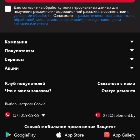
Даю согласие на обработку моих персональных данных для
получения рекламно-информационной рассылки в соответствии
с
условиями обработки.
Ознакомлен
с разъяснением прав, связанных с
обработкой, механизмом их реализации, последствиями дачи
согласия или отказа.
Компания
Покупателям
О нас
Сервисы
Адреса магазинов
Как сделать заказ
Акции
Новости
Оплата и доставка
Программа «Защита+»
Статьи и обзоры
Безналичный расчёт
Установка техники
Скидки и промокоды
Клуб покупателей
Cвязаться с нами
Вакансии
Обмен и возврат товара
Для игровых консолей
Белорусские товары
Что с моим заказом?
Статус ремонта
Контакты
Юридическая информация
Подписки на видеосервисы
Подарки
Выбор настроек Cookie
Дай пять добру!
Обработка персональных данных
Для мобильных устройств
Бонусы
Подарочные карты
Для компьютеров
Оплата частями
(17) 359-59-59
275@5element.by
Утилизация старой техники
Предзаказы
Скачай мобильное приложение Защита+
Сервисные центры
Новинки
GooglePlay
App Store
App Gallery