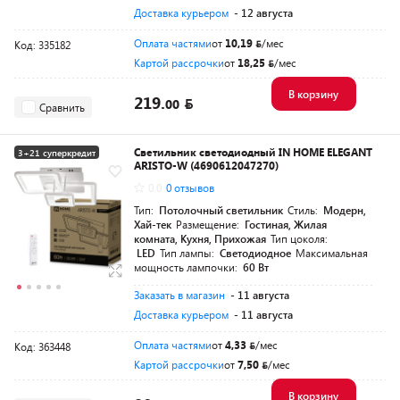
Доставка курьером
- 12 августа
Оплата частями
от
10,19
/мес
Код: 335182
Картой рассрочки
от
18,25
/мес
В корзину
219.
00
Сравнить
Светильник светодиодный IN HOME ELEGANT
3+21 суперкредит
ARISTO-W (4690612047270)
Разумная цена
0.0
0 отзывов
Тип:
Потолочный светильник
Стиль:
Модерн,
Хай-тек
Размещение:
Гостиная, Жилая
комната, Кухня, Прихожая
Тип цоколя:
LED
Тип лампы:
Светодиодное
Максимальная
мощность лампочки:
60 Вт
Заказать в магазин
- 11 августа
Доставка курьером
- 11 августа
Оплата частями
от
4,33
/мес
Код: 363448
Картой рассрочки
от
7,50
/мес
В корзину