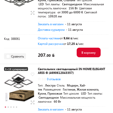
Кухня, Прихожая, Спальня
Тип цоколя:
LED
Тип лампы:
Светодиодное
Максимальная
мощность лампочки:
156 Вт
Цветовая
температура:
от 3000 до 6000 K
Световой
поток:
10920 лм
Заказать в магазин
- 11 августа
Доставка курьером
- 11 августа
Оплата частями
от
9,64
/мес
Код: 388061
Картой рассрочки
от
17,25
/мес
В корзину
207.
00
Сравнить
Светильник светодиодный IN HOME ELEGANT
5+19 суперкредит
ARIS-B (4690612043357)
Разумная цена
0.0
0 отзывов
Тип:
Люстра
Стиль:
Модерн, Хай-
тек
Размещение:
Гостиная, Жилая комната,
Кухня, Прихожая
Тип цоколя:
LED
Тип лампы:
Светодиодное
Максимальная мощность
лампочки:
60 Вт
Заказать в магазин
- 11 августа