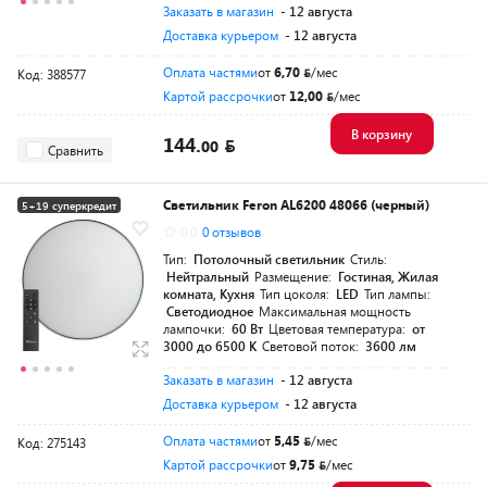
Заказать в магазин
- 12 августа
Доставка курьером
- 12 августа
Оплата частями
от
6,70
/мес
Код: 388577
Картой рассрочки
от
12,00
/мес
В корзину
144.
00
Сравнить
Светильник Feron AL6200 48066 (черный)
5+19 суперкредит
0.0
0 отзывов
Тип:
Потолочный светильник
Стиль:
Нейтральный
Размещение:
Гостиная, Жилая
комната, Кухня
Тип цоколя:
LED
Тип лампы:
Светодиодное
Максимальная мощность
лампочки:
60 Вт
Цветовая температура:
от
3000 до 6500 K
Световой поток:
3600 лм
Заказать в магазин
- 12 августа
Доставка курьером
- 12 августа
Оплата частями
от
5,45
/мес
Код: 275143
Картой рассрочки
от
9,75
/мес