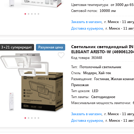
Цветовая температура:
от 3000 до 65
Световой поток:
10000 лм
Заказать в магазин
,
г. Минск -
11 авг
Доставка курьером
,
г. Минск -
11 авг
Светильник светодиодный I
3+21 суперкредит
Разумная цена
ELEGANT ARISTO-W (46906120
Код товара: 363448
Тип:
Потолочный светильник
Стиль:
Модерн, Хай-тек
Размещение:
Гостиная, Жилая комнат
Прихожая
Тип цоколя:
LED
Тип лампы:
Светодиодное
Максимальная мощность лампочки:
Заказать в магазин
,
г. Минск -
11 авг
Доставка курьером
,
г. Минск -
11 авг