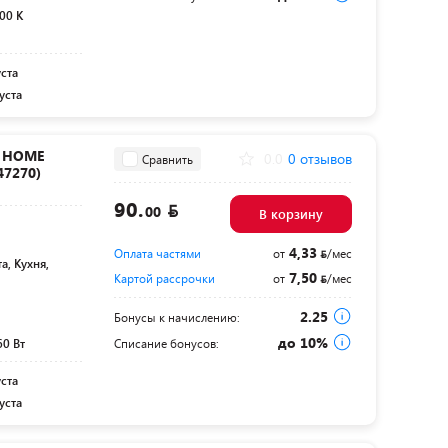
00 K
уста
уста
N HOME
0.0
0 отзывов
Сравнить
47270)
90.
00
В корзину
4,33
Оплата частями
от
/мес
а, Кухня,
7,50
Картой рассрочки
от
/мес
2.25
Бонусы к начислению:
до 10%
60 Вт
Списание бонусов:
уста
уста