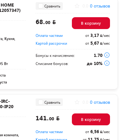
N HOME
0.0
0 отзывов
Сравнить
12057347)
68.
00
В корзину
3,17
Оплата частями
от
/мес
а, Кухня,
5,67
Картой рассрочки
от
/мес
1.70
Бонусы к начислению:
до 10%
95 Вт
Списание бонусов:
уста
уста
-IRC-
0.0
0 отзывов
Сравнить
0-IP20
141.
00
В корзину
6,56
Оплата частями
от
/мес
ая комната,
11,75
Картой рассрочки
от
/мес