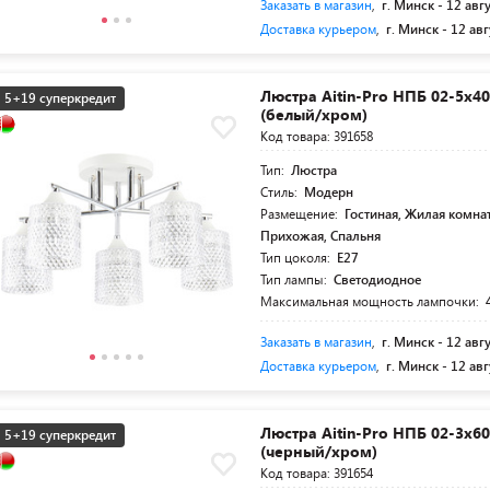
Заказать в магазин
,
г. Минск -
12 авг
Доставка курьером
,
г. Минск -
12 авг
Люстра Aitin-Pro НПБ 02-5x40
5+19 суперкредит
(белый/хром)
Код товара: 391658
Тип:
Люстра
Стиль:
Модерн
Размещение:
Гостиная, Жилая комнат
Прихожая, Спальня
Тип цоколя:
E27
Тип лампы:
Светодиодное
Максимальная мощность лампочки:
Заказать в магазин
,
г. Минск -
12 авг
Доставка курьером
,
г. Минск -
12 авг
Люстра Aitin-Pro НПБ 02-3x60
5+19 суперкредит
(черный/хром)
Код товара: 391654