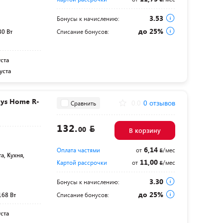
3.53
Бонусы к начислению:
до 25%
80 Вт
Списание бонусов:
уста
уста
ys Home R-
0.0
0 отзывов
Сравнить
132.
00
В корзину
6,14
Оплата частями
от
/мес
а, Кухня,
11,00
Картой рассрочки
от
/мес
3.30
Бонусы к начислению:
до 25%
168 Вт
Списание бонусов:
уста