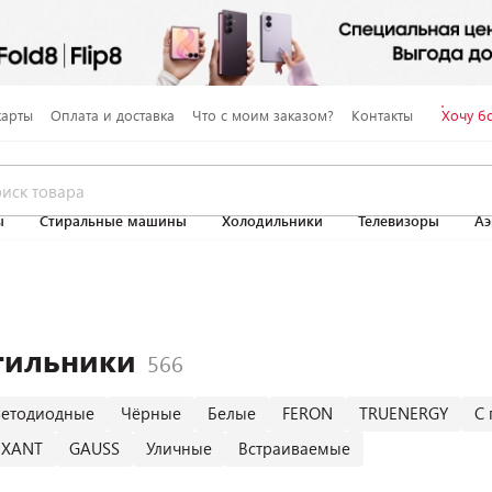
карты
Оплата и доставка
Что с моим заказом?
Контакты
Хочу б
ы
Стиральные машины
Холодильники
Телевизоры
Аэ
тильники
ветодиодные
Чёрные
Белые
FERON
TRUENERGY
С 
EXANT
GAUSS
Уличные
Встраиваемые