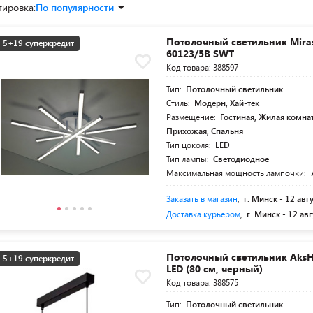
тировка:
По популярности
Потолочный светильник Miras
5+19 суперкредит
60123/5B SWT
Код товара: 388597
Тип:
Потолочный светильник
Стиль:
Модерн, Хай-тек
Размещение:
Гостиная, Жилая комнат
Прихожая, Спальня
Тип цоколя:
LED
Тип лампы:
Светодиодное
Максимальная мощность лампочки:
Заказать в магазин
,
г. Минск -
12 авг
Доставка курьером
,
г. Минск -
12 авг
Потолочный светильник AksH
5+19 суперкредит
LED (80 см, черный)
Код товара: 388575
Тип:
Потолочный светильник