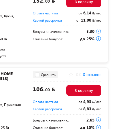
132.
00
В корзину
6,14
Оплата частями
от
/мес
а, Кухня,
11,00
Картой рассрочки
от
/мес
3.30
Бонусы к начислению:
до 25%
60 Вт
Списание бонусов:
уста
уста
N HOME
0.0
0 отзывов
Сравнить
518)
106.
00
В корзину
4,93
Оплата частями
от
/мес
та, Прихожая,
8,83
Картой рассрочки
от
/мес
2.65
Бонусы к начислению:
до 10%
125 Вт
Списание бонусов: