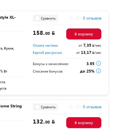
tyle XL-
0.0
0 отзывов
Сравнить
158.
00
В корзину
7,35
Оплата частями
от
/мес
а, Кухня,
13,17
Картой рассрочки
от
/мес
3.95
Бонусы к начислению:
до 25%
75 Вт
Списание бонусов:
уста
уста
ome String
0.0
0 отзывов
Сравнить
132.
00
В корзину