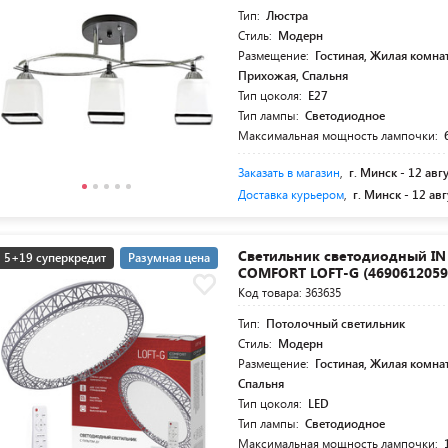
Тип:
Люстра
Стиль:
Модерн
Размещение:
Гостиная, Жилая комнат
Прихожая, Спальня
Тип цоколя:
E27
Тип лампы:
Светодиодное
Максимальная мощность лампочки:
Заказать в магазин
,
г. Минск -
12 авг
Доставка курьером
,
г. Минск -
12 авг
Светильник светодиодный I
5+19 суперкредит
Разумная цена
COMFORT LOFT-G (4690612059
Код товара: 363635
Тип:
Потолочный светильник
Стиль:
Модерн
Размещение:
Гостиная, Жилая комна
Спальня
Тип цоколя:
LED
Тип лампы:
Светодиодное
Максимальная мощность лампочки: