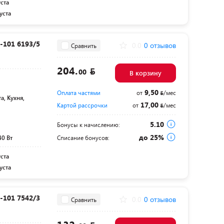
уста
уста
-101 6193/5
0.0
0 отзывов
Сравнить
204.
00
В корзину
9,50
Оплата частями
от
/мес
а, Кухня,
17,00
Картой рассрочки
от
/мес
5.10
Бонусы к начислению:
до 25%
40 Вт
Списание бонусов:
уста
уста
-101 7542/3
0.0
0 отзывов
Сравнить