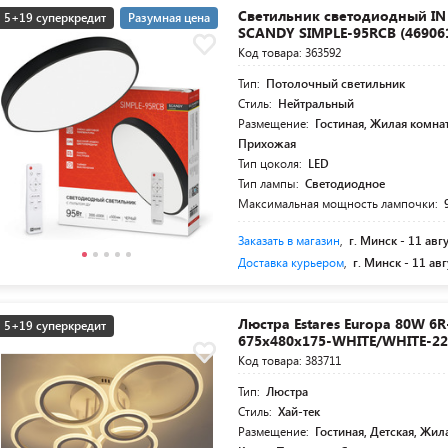
Светильник светодиодный I
5+19 суперкредит
Разумная цена
SCANDY SIMPLE-95RCB (46906
Код товара: 363592
Тип:
Потолочный светильник
Стиль:
Нейтральный
Размещение:
Гостиная, Жилая комнат
Прихожая
Тип цоколя:
LED
Тип лампы:
Светодиодное
Максимальная мощность лампочки:
Заказать в магазин
,
г. Минск -
11 авг
Доставка курьером
,
г. Минск -
11 авг
Люстра Estares Europa 80W 6R
5+19 суперкредит
675x480x175-WHITE/WHITE-22
Код товара: 383711
Тип:
Люстра
Стиль:
Хай-тек
Размещение:
Гостиная, Детская, Жил