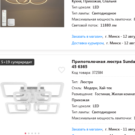
Кухня, Прихожая, Спальня
Тип цоколя:
LED
Тип лампы:
Светодиодное
Максимальная мощность лампочки:
Световой поток:
11880 лм
Заказать в магазин
,
г. Минск -
12 авг
Доставка курьером
,
г. Минск -
12 авг
Припотолочная люстра Sunda
5+19 суперкредит
45 6365
Код товара: 372584
Тип:
Люстра
Стиль:
Модерн, Хай-тек
Размещение:
Гостиная, Жилая комнат
Прихожая
Тип цоколя:
LED
Тип лампы:
Светодиодное
Максимальная мощность лампочки:
Заказать в магазин
,
г. Минск -
11 авг