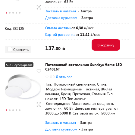
лампочки:
63 Вт
Заказать в магазин
- Завтра
Доставка курьером
- Завтра
Оплата частями
от
6,38
/мес
Код: 382125
Картой рассрочки
от
11,42
/мес
В корзину
137.
00
Сравнить
Потолочный светильник Sundays Home LED
5+19 суперкредит
C24016T
0.0
0 отзывов
Тип:
Потолочный светильник
Стиль:
Модерн
Размещение:
Гостиная, Жилая
комната, Кухня, Прихожая, Спальня
Тип
цоколя:
LED
Тип лампы:
Светодиодное
Максимальная мощность
лампочки:
60 Вт
Цветовая температура:
от
3000 до 6000 K
Световой поток:
5000 лм
Заказать в магазин
- Завтра
Доставка курьером
- Завтра