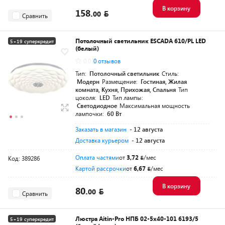
В корзину
158.
00
Сравнить
Потолочный светильник ESCADA 610/PL LED
5+19 суперкредит
(белый)
0.0
0 отзывов
Тип:
Потолочный светильник
Стиль:
Модерн
Размещение:
Гостиная, Жилая
комната, Кухня, Прихожая, Спальня
Тип
цоколя:
LED
Тип лампы:
Светодиодное
Максимальная мощность
лампочки:
60 Вт
Заказать в магазин
- 12 августа
Доставка курьером
- 12 августа
Оплата частями
от
3,72
/мес
Код: 389286
Картой рассрочки
от
6,67
/мес
В корзину
80.
00
Сравнить
Люстра Aitin-Pro НПБ 02-5x40-101 6193/5
5+19 суперкредит