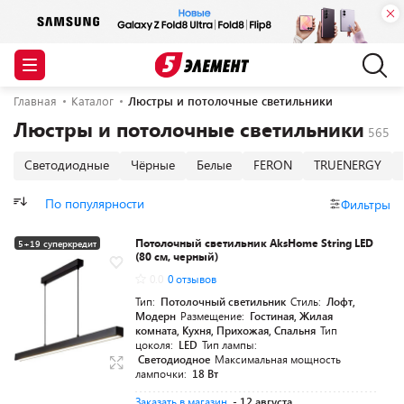
Главная
Каталог
Люстры и потолочные светильники
Люстры и потолочные светильники
Светодиодные
Чёрные
Белые
FERON
TRUENERGY
По популярности
Фильтры
Потолочный светильник AksHome String LED
5+19 суперкредит
(80 см, черный)
0.0
0 отзывов
Тип:
Потолочный светильник
Стиль:
Лофт,
Модерн
Размещение:
Гостиная, Жилая
комната, Кухня, Прихожая, Спальня
Тип
цоколя:
LED
Тип лампы:
Светодиодное
Максимальная мощность
лампочки:
18 Вт
Заказать в магазин
- 12 августа