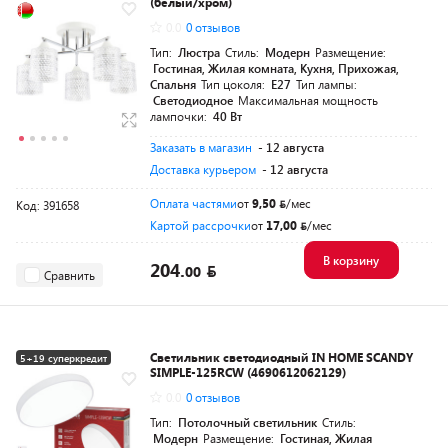
(белый/хром)
0.0
0 отзывов
Тип:
Люстра
Стиль:
Модерн
Размещение:
Гостиная, Жилая комната, Кухня, Прихожая,
Спальня
Тип цоколя:
E27
Тип лампы:
Светодиодное
Максимальная мощность
лампочки:
40 Вт
Заказать в магазин
- 12 августа
Доставка курьером
- 12 августа
Оплата частями
от
9,50
/мес
Код: 391658
Картой рассрочки
от
17,00
/мес
В корзину
204.
00
Сравнить
Светильник светодиодный IN HOME SCANDY
5+19 суперкредит
SIMPLE-125RCW (4690612062129)
0.0
0 отзывов
Тип:
Потолочный светильник
Стиль:
Модерн
Размещение:
Гостиная, Жилая