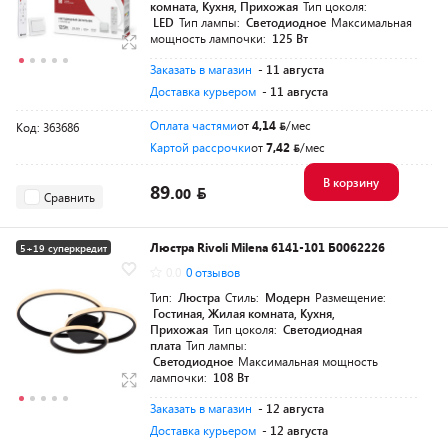
комната, Кухня, Прихожая
Тип цоколя:
LED
Тип лампы:
Светодиодное
Максимальная
мощность лампочки:
125 Вт
Заказать в магазин
- 11 августа
Доставка курьером
- 11 августа
Оплата частями
от
4,14
/мес
Код: 363686
Картой рассрочки
от
7,42
/мес
В корзину
89.
00
Сравнить
Люстра Rivoli Milena 6141-101 Б0062226
5+19 суперкредит
0.0
0 отзывов
Тип:
Люстра
Стиль:
Модерн
Размещение:
Гостиная, Жилая комната, Кухня,
Прихожая
Тип цоколя:
Светодиодная
плата
Тип лампы:
Светодиодное
Максимальная мощность
лампочки:
108 Вт
Заказать в магазин
- 12 августа
Доставка курьером
- 12 августа