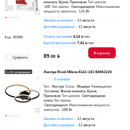
комната, Кухня, Прихожая
Тип цоколя:
LED
Тип лампы:
Светодиодное
Максимальная
мощность лампочки:
125 Вт
Заказать в магазин
- 11 августа
Доставка курьером
- 11 августа
Оплата частями
от
4,14
/мес
Код: 363686
Картой рассрочки
от
7,42
/мес
В корзину
89.
00
Сравнить
Люстра Rivoli Milena 6141-101 Б0062226
5+19 суперкредит
0.0
0 отзывов
Тип:
Люстра
Стиль:
Модерн
Размещение:
Гостиная, Жилая комната, Кухня,
Прихожая
Тип цоколя:
Светодиодная
плата
Тип лампы:
Светодиодное
Максимальная мощность
лампочки:
108 Вт
Заказать в магазин
- 12 августа
Доставка курьером
- 12 августа