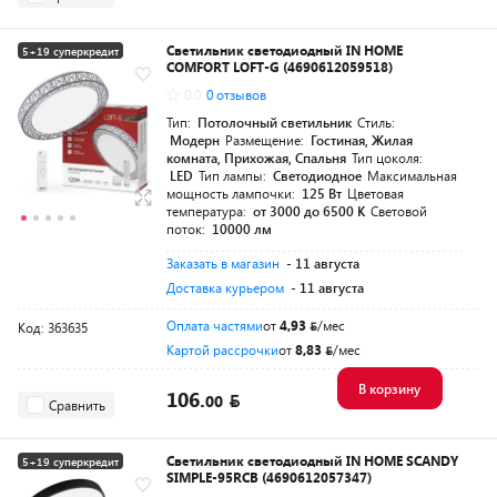
Светильник светодиодный IN HOME
5+19 суперкредит
COMFORT LOFT-G (4690612059518)
Разумная цена
0.0
0 отзывов
Тип:
Потолочный светильник
Стиль:
Модерн
Размещение:
Гостиная, Жилая
комната, Прихожая, Спальня
Тип цоколя:
LED
Тип лампы:
Светодиодное
Максимальная
мощность лампочки:
125 Вт
Цветовая
температура:
от 3000 до 6500 K
Световой
поток:
10000 лм
Заказать в магазин
- 11 августа
Доставка курьером
- 11 августа
Оплата частями
от
4,93
/мес
Код: 363635
Картой рассрочки
от
8,83
/мес
В корзину
106.
00
Сравнить
Светильник светодиодный IN HOME SCANDY
5+19 суперкредит
SIMPLE-95RCB (4690612057347)
Разумная цена