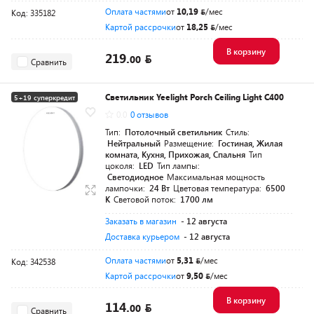
Оплата частями
от
10,19
/мес
Код: 335182
Картой рассрочки
от
18,25
/мес
В корзину
219.
00
Сравнить
Светильник Yeelight Porch Ceiling Light C400
5+19 суперкредит
0.0
0 отзывов
Тип:
Потолочный светильник
Стиль:
Нейтральный
Размещение:
Гостиная, Жилая
комната, Кухня, Прихожая, Спальня
Тип
цоколя:
LED
Тип лампы:
Светодиодное
Максимальная мощность
лампочки:
24 Вт
Цветовая температура:
6500
К
Световой поток:
1700 лм
Заказать в магазин
- 12 августа
Доставка курьером
- 12 августа
Оплата частями
от
5,31
/мес
Код: 342538
Картой рассрочки
от
9,50
/мес
В корзину
114.
00
Сравнить