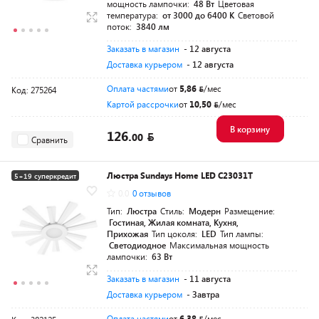
мощность лампочки:
48 Вт
Цветовая
температура:
от 3000 до 6400 K
Световой
поток:
3840 лм
Заказать в магазин
- 12 августа
Доставка курьером
- 12 августа
Оплата частями
от
5,86
/мес
Код: 275264
Картой рассрочки
от
10,50
/мес
В корзину
126.
00
Сравнить
Люстра Sundays Home LED C23031T
5+19 суперкредит
0.0
0 отзывов
Тип:
Люстра
Стиль:
Модерн
Размещение:
Гостиная, Жилая комната, Кухня,
Прихожая
Тип цоколя:
LED
Тип лампы:
Светодиодное
Максимальная мощность
лампочки:
63 Вт
Заказать в магазин
- 11 августа
Доставка курьером
- Завтра
Оплата частями
от
6,38
/мес