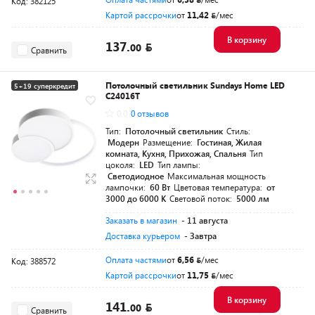
Код: 382125
Картой рассрочки
от
11,42
/мес
В корзину
137.
00
Сравнить
Потолочный светильник Sundays Home LED
5+19 суперкредит
C24016T
0.0
0 отзывов
Тип:
Потолочный светильник
Стиль:
Модерн
Размещение:
Гостиная, Жилая
комната, Кухня, Прихожая, Спальня
Тип
цоколя:
LED
Тип лампы:
Светодиодное
Максимальная мощность
лампочки:
60 Вт
Цветовая температура:
от
3000 до 6000 K
Световой поток:
5000 лм
Заказать в магазин
- 11 августа
Доставка курьером
- Завтра
Оплата частями
от
6,56
/мес
Код: 388572
Картой рассрочки
от
11,75
/мес
В корзину
141.
00
Сравнить