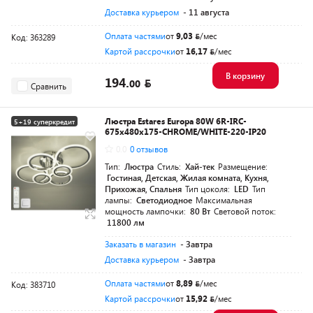
Доставка курьером
- 11 августа
Оплата частями
от
9,03
/мес
Код: 363289
Картой рассрочки
от
16,17
/мес
В корзину
194.
00
Сравнить
Люстра Estares Europa 80W 6R-IRC-
5+19 суперкредит
675x480x175-CHROME/WHITE-220-IP20
0.0
0 отзывов
Тип:
Люстра
Стиль:
Хай-тек
Размещение:
Гостиная, Детская, Жилая комната, Кухня,
Прихожая, Спальня
Тип цоколя:
LED
Тип
лампы:
Светодиодное
Максимальная
мощность лампочки:
80 Вт
Световой поток:
11800 лм
Заказать в магазин
- Завтра
Доставка курьером
- Завтра
Оплата частями
от
8,89
/мес
Код: 383710
Картой рассрочки
от
15,92
/мес