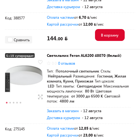
Доставка курьером
- 12 августа
Оплата частями
от
6,70
/мес
Код: 388577
Картой рассрочки
от
12,00
/мес
В корзину
144.
00
Сравнить
Светильник Feron AL6200 48070 (белый)
5+19 суперкредит
0.0
0 отзывов
Тип:
Потолочный светильник
Стиль:
Нейтральный
Размещение:
Гостиная, Жилая
комната, Кухня, Прихожая
Тип цоколя:
LED
Тип лампы:
Светодиодное
Максимальная
мощность лампочки:
80 Вт
Цветовая
температура:
от 3000 до 6500 K
Световой
поток:
4800 лм
Заказать в магазин
- 12 августа
Доставка курьером
- 12 августа
Оплата частями
от
12,85
/мес
Код: 275145
Картой рассрочки
от
23,00
/мес