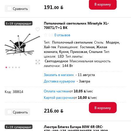
В корзину
191.
00
Сравнить
Потолочный светильник Mirastyle XL-
5+19 суперкредит
70071/7+1 BK
0.0
0 отзывов
Тип:
Потолочный светильник
Стиль:
Модерн,
Хай-тек
Размещение:
Гостиная, Жилая
комната, Кухня, Прихожая, Спальня
Тип
цоколя:
LED
Тип лампы:
Светодиодное
Максимальная мощность
лампочки:
144 Вт
Заказать в магазин
- 11 августа
Доставка курьером
- Завтра
Оплата частями
от
10,05
/мес
Код: 388614
Картой рассрочки
от
18,00
/мес
В корзину
216.
00
Сравнить
Люстра Estares Europa 80W 6R-IRC-
5+19 суперкредит