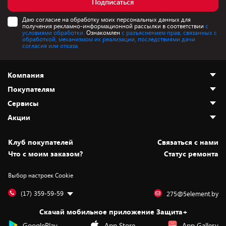
Подписаться
Даю согласие на обработку моих персональных данных для
получения рекламно-информационной рассылки в соответствии
с
условиями обработки.
Ознакомлен
с разъяснением прав, связанных с
обработкой, механизмом их реализации, последствиями дачи
согласия или отказа.
Компания
Покупателям
О нас
Сервисы
Адреса магазинов
Как сделать заказ
Акции
Новости
Оплата и доставка
Программа «Защита+»
Статьи и обзоры
Безналичный расчёт
Установка техники
Скидки и промокоды
Клуб покупателей
Cвязаться с нами
Вакансии
Обмен и возврат товара
Для игровых консолей
Белорусские товары
Что с моим заказом?
Статус ремонта
Контакты
Юридическая информация
Подписки на видеосервисы
Подарки
Выбор настроек Cookie
Дай пять добру!
Обработка персональных данных
Для мобильных устройств
Бонусы
Подарочные карты
Для компьютеров
Оплата частями
(17) 359-59-59
275@5element.by
Утилизация старой техники
Предзаказы
Скачай мобильное приложение Защита+
Сервисные центры
Новинки
GooglePlay
App Store
App Gallery