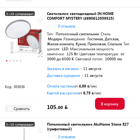
Светильник светодиодный IN HOME
5+19 суперкредит
COMFORT MYSTERY (4690612059525)
Разумная цена
0.0
0 отзывов
Тип:
Потолочный светильник
Стиль:
Модерн
Размещение:
Гостиная, Детская,
Жилая комната, Кухня, Прихожая, Спальня
Тип
цоколя:
LED
Максимальная мощность
лампочки:
125 Вт
Цветовая температура:
от
3000 до 6500 K
Световой поток:
10000 лм
Заказать в магазин
- 11 августа
Доставка курьером
- 11 августа
Оплата частями
от
4,89
/мес
Код: 363636
Картой рассрочки
от
8,75
/мес
В корзину
105.
00
Сравнить
Потолочный светильник AksHome Stone E27
5+19 суперкредит
(графитовый)
0.0
0 отзывов