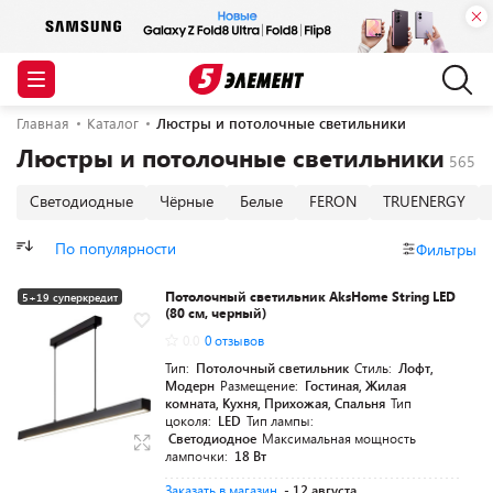
Главная
Каталог
Люстры и потолочные светильники
Люстры и потолочные светильники
Светодиодные
Чёрные
Белые
FERON
TRUENERGY
По популярности
Фильтры
Потолочный светильник AksHome String LED
5+19 суперкредит
(80 см, черный)
0.0
0 отзывов
Тип:
Потолочный светильник
Стиль:
Лофт,
Модерн
Размещение:
Гостиная, Жилая
комната, Кухня, Прихожая, Спальня
Тип
цоколя:
LED
Тип лампы:
Светодиодное
Максимальная мощность
лампочки:
18 Вт
Заказать в магазин
- 12 августа