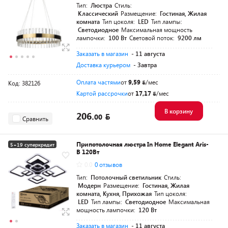
Тип:
Люстра
Стиль:
Классический
Размещение:
Гостиная, Жилая
комната
Тип цоколя:
LED
Тип лампы:
Светодиодное
Максимальная мощность
лампочки:
100 Вт
Световой поток:
9200 лм
Заказать в магазин
- 11 августа
Доставка курьером
- Завтра
Оплата частями
от
9,59
/мес
Код: 382126
Картой рассрочки
от
17,17
/мес
В корзину
206.
00
Сравнить
Припотолочная люстра In Home Elegant Aris-
5+19 суперкредит
B 120Вт
Разумная цена
0.0
0 отзывов
Тип:
Потолочный светильник
Стиль:
Модерн
Размещение:
Гостиная, Жилая
комната, Кухня, Прихожая
Тип цоколя:
LED
Тип лампы:
Светодиодное
Максимальная
мощность лампочки:
120 Вт
Заказать в магазин
- 11 августа