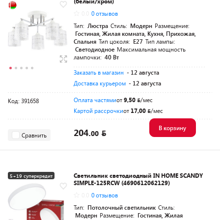
(белый/хром)
0.0
0 отзывов
Тип:
Люстра
Стиль:
Модерн
Размещение:
Гостиная, Жилая комната, Кухня, Прихожая,
Спальня
Тип цоколя:
E27
Тип лампы:
Светодиодное
Максимальная мощность
лампочки:
40 Вт
Заказать в магазин
- 12 августа
Доставка курьером
- 12 августа
Оплата частями
от
9,50
/мес
Код: 391658
Картой рассрочки
от
17,00
/мес
В корзину
204.
00
Сравнить
Светильник светодиодный IN HOME SCANDY
5+19 суперкредит
SIMPLE-125RCW (4690612062129)
0.0
0 отзывов
Тип:
Потолочный светильник
Стиль:
Модерн
Размещение:
Гостиная, Жилая