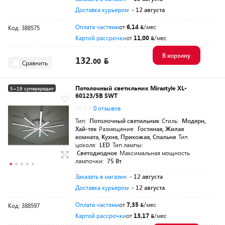
Доставка курьером
- 12 августа
Оплата частями
от
6,14
/мес
Код: 388575
Картой рассрочки
от
11,00
/мес
В корзину
132.
00
Сравнить
Потолочный светильник Mirastyle XL-
5+19 суперкредит
60123/5B SWT
0.0
0 отзывов
Тип:
Потолочный светильник
Стиль:
Модерн,
Хай-тек
Размещение:
Гостиная, Жилая
комната, Кухня, Прихожая, Спальня
Тип
цоколя:
LED
Тип лампы:
Светодиодное
Максимальная мощность
лампочки:
75 Вт
Заказать в магазин
- 12 августа
Доставка курьером
- 12 августа
Оплата частями
от
7,35
/мес
Код: 388597
Картой рассрочки
от
13,17
/мес