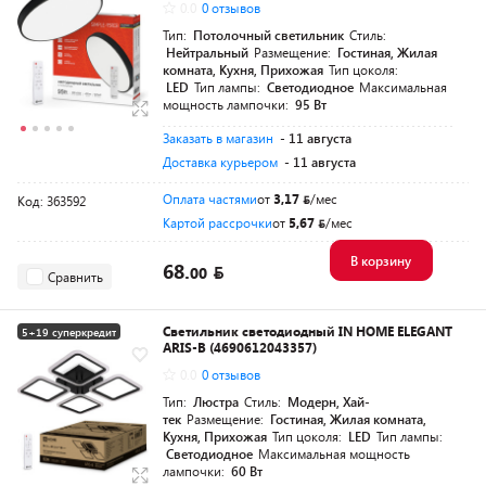
0.0
0 отзывов
Тип:
Потолочный светильник
Стиль:
Нейтральный
Размещение:
Гостиная, Жилая
комната, Кухня, Прихожая
Тип цоколя:
LED
Тип лампы:
Светодиодное
Максимальная
мощность лампочки:
95 Вт
Заказать в магазин
- 11 августа
Доставка курьером
- 11 августа
Оплата частями
от
3,17
/мес
Код: 363592
Картой рассрочки
от
5,67
/мес
В корзину
68.
00
Сравнить
Светильник светодиодный IN HOME ELEGANT
5+19 суперкредит
ARIS-B (4690612043357)
Разумная цена
0.0
0 отзывов
Тип:
Люстра
Стиль:
Модерн, Хай-
тек
Размещение:
Гостиная, Жилая комната,
Кухня, Прихожая
Тип цоколя:
LED
Тип лампы:
Светодиодное
Максимальная мощность
лампочки:
60 Вт