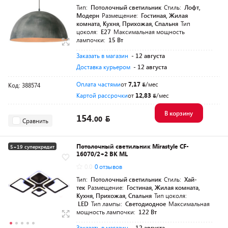
Тип:
Потолочный светильник
Стиль:
Лофт,
Модерн
Размещение:
Гостиная, Жилая
комната, Кухня, Прихожая, Спальня
Тип
цоколя:
E27
Максимальная мощность
лампочки:
15 Вт
Заказать в магазин
- 12 августа
Доставка курьером
- 12 августа
Оплата частями
от
7,17
/мес
Код: 388574
Картой рассрочки
от
12,83
/мес
В корзину
154.
00
Сравнить
Потолочный светильник Mirastyle CF-
5+19 суперкредит
16070/2+2 BK ML
0.0
0 отзывов
Тип:
Потолочный светильник
Стиль:
Хай-
тек
Размещение:
Гостиная, Жилая комната,
Кухня, Прихожая, Спальня
Тип цоколя:
LED
Тип лампы:
Светодиодное
Максимальная
мощность лампочки:
122 Вт
Заказать в магазин
- 12 августа