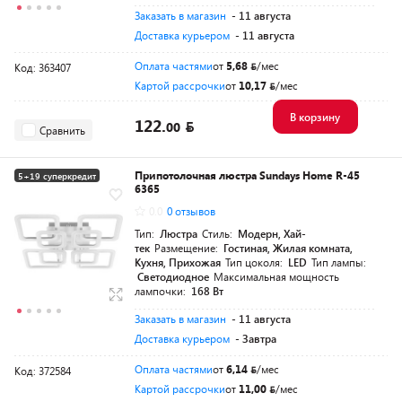
Заказать в магазин
- 11 августа
Доставка курьером
- 11 августа
Оплата частями
от
5,68
/мес
Код: 363407
Картой рассрочки
от
10,17
/мес
В корзину
122.
00
Сравнить
Припотолочная люстра Sundays Home R-45
5+19 суперкредит
6365
0.0
0 отзывов
Тип:
Люстра
Стиль:
Модерн, Хай-
тек
Размещение:
Гостиная, Жилая комната,
Кухня, Прихожая
Тип цоколя:
LED
Тип лампы:
Светодиодное
Максимальная мощность
лампочки:
168 Вт
Заказать в магазин
- 11 августа
Доставка курьером
- Завтра
Оплата частями
от
6,14
/мес
Код: 372584
Картой рассрочки
от
11,00
/мес