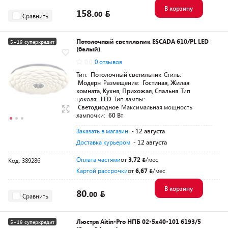
В корзину
158.
00
Сравнить
Потолочный светильник ESCADA 610/PL LED
5+19 суперкредит
(белый)
0.0
0 отзывов
Тип:
Потолочный светильник
Стиль:
Модерн
Размещение:
Гостиная, Жилая
комната, Кухня, Прихожая, Спальня
Тип
цоколя:
LED
Тип лампы:
Светодиодное
Максимальная мощность
лампочки:
60 Вт
Заказать в магазин
- 12 августа
Доставка курьером
- 12 августа
Оплата частями
от
3,72
/мес
Код: 389286
Картой рассрочки
от
6,67
/мес
В корзину
80.
00
Сравнить
Люстра Aitin-Pro НПБ 02-5x40-101 6193/5
5+19 суперкредит