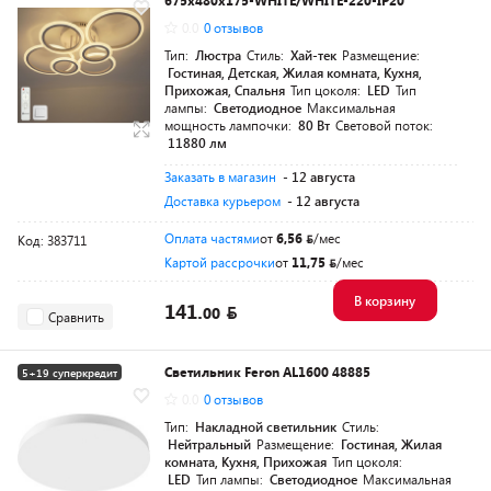
675x480x175-WHITE/WHITE-220-IP20
0.0
0 отзывов
Тип:
Люстра
Стиль:
Хай-тек
Размещение:
Гостиная, Детская, Жилая комната, Кухня,
Прихожая, Спальня
Тип цоколя:
LED
Тип
лампы:
Светодиодное
Максимальная
мощность лампочки:
80 Вт
Световой поток:
11880 лм
Заказать в магазин
- 12 августа
Доставка курьером
- 12 августа
Оплата частями
от
6,56
/мес
Код: 383711
Картой рассрочки
от
11,75
/мес
В корзину
141.
00
Сравнить
Светильник Feron AL1600 48885
5+19 суперкредит
0.0
0 отзывов
Тип:
Накладной светильник
Стиль:
Нейтральный
Размещение:
Гостиная, Жилая
комната, Кухня, Прихожая
Тип цоколя:
LED
Тип лампы:
Светодиодное
Максимальная