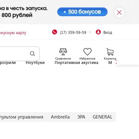
(17) 359-59-59
Вход
онусную карту
Сравнение
Избранное
Корзина
рогрили
Ноутбуки
Портативная акустика
Микроволновы
пультом управления
Ambrella
ЭРА
GENERAL