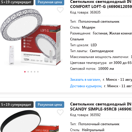
Светильник светодиодный I
5+19 суперкредит
Разумная цена
COMFORT LOFT-G (4690612059
Код товара: 363635
Тип:
Потолочный светильник
Стиль:
Модерн
Размещение:
Гостиная, Жилая комна
Спальня
Тип цоколя:
LED
Тип лампы:
Светодиодное
Максимальная мощность лампочки:
Цветовая температура:
от 3000 до 65
Световой поток:
10000 лм
Заказать в магазин
,
г. Минск -
11 авг
Доставка курьером
,
г. Минск -
11 авг
Светильник светодиодный I
5+19 суперкредит
Разумная цена
SCANDY SIMPLE-95RCB (46906
Код товара: 363592
Тип:
Потолочный светильник
Стиль:
Нейтральный