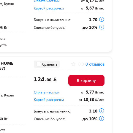
3,17
Оплата частями
от
/мес
а, Кухня,
5,67
Картой рассрочки
от
/мес
1.70
Бонусы к начислению:
до 10%
95 Вт
Списание бонусов:
уста
уста
N HOME
0.0
0 отзывов
Сравнить
57)
124.
00
В корзину
5,77
Оплата частями
от
/мес
а, Кухня,
10,33
Картой рассрочки
от
/мес
3.10
Бонусы к начислению:
до 10%
60 Вт
Списание бонусов:
уста