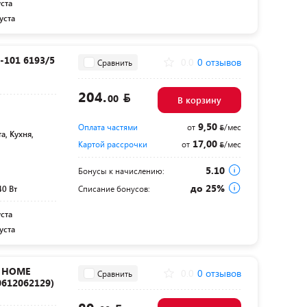
уста
уста
-101 6193/5
0.0
0 отзывов
Сравнить
204.
00
В корзину
9,50
Оплата частями
от
/мес
а, Кухня,
17,00
Картой рассрочки
от
/мес
5.10
Бонусы к начислению:
до 25%
40 Вт
Списание бонусов:
уста
уста
N HOME
0.0
0 отзывов
Сравнить
612062129)