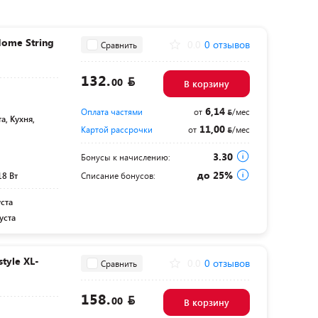
ome String
0.0
0 отзывов
Сравнить
132.
00
В корзину
6,14
Оплата частями
от
/мес
а, Кухня,
11,00
Картой рассрочки
от
/мес
3.30
Бонусы к начислению:
до 25%
18 Вт
Списание бонусов:
уста
уста
tyle XL-
0.0
0 отзывов
Сравнить
158.
00
В корзину