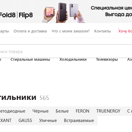
карты
Оплата и доставка
Что с моим заказом?
Контакты
Хочу б
ы
Стиральные машины
Холодильники
Телевизоры
Аэ
тильники
ветодиодные
Чёрные
Белые
FERON
TRUENERGY
С 
EXANT
GAUSS
Уличные
Встраиваемые