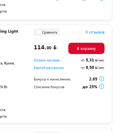
уста
уста
ing Light
0.0
0 отзывов
Сравнить
114.
00
В корзину
5,31
Оплата частями
от
/мес
а, Кухня,
9,50
Картой рассрочки
от
/мес
2.85
Бонусы к начислению:
до 25%
24 Вт
Списание бонусов:
уста
уста