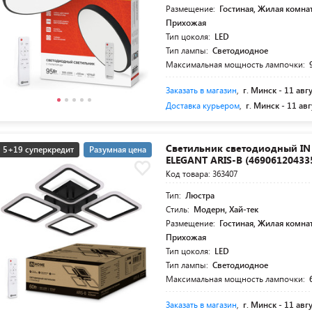
Размещение:
Гостиная, Жилая комнат
Прихожая
Тип цоколя:
LED
Тип лампы:
Светодиодное
Максимальная мощность лампочки:
Заказать в магазин
,
г. Минск -
11 авг
Доставка курьером
,
г. Минск -
11 авг
Светильник светодиодный I
5+19 суперкредит
Разумная цена
ELEGANT ARIS-B (46906120433
Код товара: 363407
Тип:
Люстра
Стиль:
Модерн, Хай-тек
Размещение:
Гостиная, Жилая комнат
Прихожая
Тип цоколя:
LED
Тип лампы:
Светодиодное
Максимальная мощность лампочки:
Заказать в магазин
,
г. Минск -
11 авг