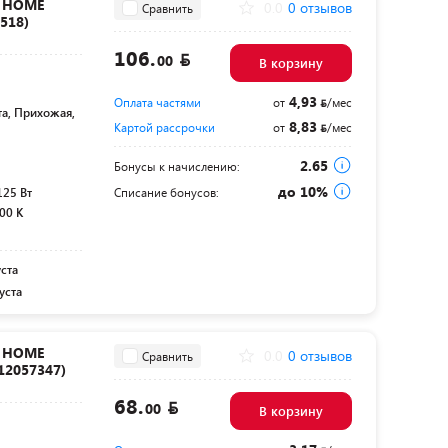
N HOME
0.0
0 отзывов
Сравнить
518)
106.
00
В корзину
4,93
Оплата частями
от
/мес
та, Прихожая,
8,83
Картой рассрочки
от
/мес
2.65
Бонусы к начислению:
до 10%
125 Вт
Списание бонусов:
00 K
уста
уста
N HOME
0.0
0 отзывов
Сравнить
12057347)
68.
00
В корзину