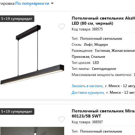
тировка:
По популярности
Потолочный светильник AksH
5+19 суперкредит
LED (80 см, черный)
Код товара: 388575
Тип:
Потолочный светильник
Стиль:
Лофт, Модерн
Размещение:
Гостиная, Жилая комнат
Прихожая, Спальня
Тип цоколя:
LED
Тип лампы:
Светодиодное
Максимальная мощность лампочки:
Заказать в магазин
,
г. Минск -
12 авг
Доставка курьером
,
г. Минск -
12 авг
Потолочный светильник Miras
5+19 суперкредит
60123/5B SWT
Код товара: 388597
Тип:
Потолочный светильник