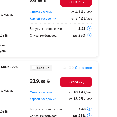
89.
00
В корзину
4,14
Оплата частями
от
/мес
а, Кухня,
7,42
Картой рассрочки
от
/мес
2.23
Бонусы к начислению:
до 25%
125 Вт
Списание бонусов:
уста
уста
1 Б0062226
0.0
0 отзывов
Сравнить
219.
00
В корзину
а, Кухня,
10,19
Оплата частями
от
/мес
18,25
Картой рассрочки
от
/мес
5.48
Бонусы к начислению:
108 Вт
до 25%
Списание бонусов: