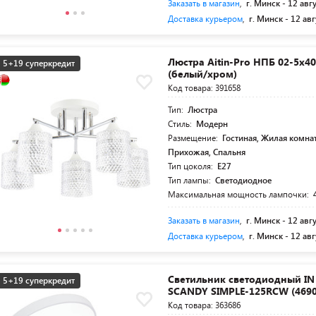
Заказать в магазин
,
г. Минск -
12 авг
Доставка курьером
,
г. Минск -
12 авг
Люстра Aitin-Pro НПБ 02-5x40
5+19 суперкредит
(белый/хром)
Код товара: 391658
Тип:
Люстра
Стиль:
Модерн
Размещение:
Гостиная, Жилая комнат
Прихожая, Спальня
Тип цоколя:
E27
Тип лампы:
Светодиодное
Максимальная мощность лампочки:
Заказать в магазин
,
г. Минск -
12 авг
Доставка курьером
,
г. Минск -
12 авг
Светильник светодиодный I
5+19 суперкредит
SCANDY SIMPLE-125RCW (4690
Код товара: 363686