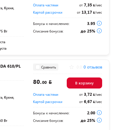
7,35
Оплата частями
от
/мес
а, Кухня,
13,17
Картой рассрочки
от
/мес
3.95
Бонусы к начислению:
до 25%
75 Вт
Списание бонусов:
уста
уста
DA 610/PL
0.0
0 отзывов
Сравнить
80.
00
В корзину
3,72
Оплата частями
от
/мес
а, Кухня,
6,67
Картой рассрочки
от
/мес
2.00
Бонусы к начислению:
до 25%
60 Вт
Списание бонусов: