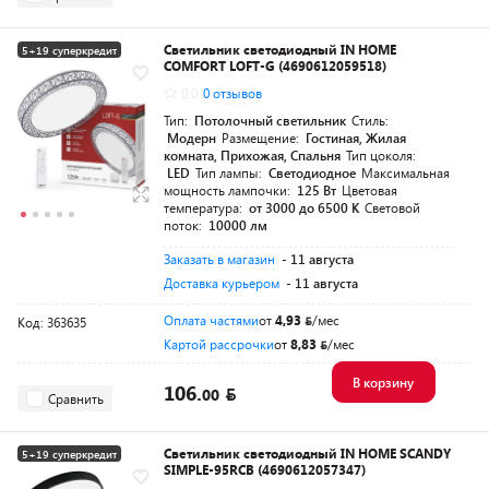
Светильник светодиодный IN HOME
5+19 суперкредит
COMFORT LOFT-G (4690612059518)
Разумная цена
0.0
0 отзывов
Тип:
Потолочный светильник
Стиль:
Модерн
Размещение:
Гостиная, Жилая
комната, Прихожая, Спальня
Тип цоколя:
LED
Тип лампы:
Светодиодное
Максимальная
мощность лампочки:
125 Вт
Цветовая
температура:
от 3000 до 6500 K
Световой
поток:
10000 лм
Заказать в магазин
- 11 августа
Доставка курьером
- 11 августа
Оплата частями
от
4,93
/мес
Код: 363635
Картой рассрочки
от
8,83
/мес
В корзину
106.
00
Сравнить
Светильник светодиодный IN HOME SCANDY
5+19 суперкредит
SIMPLE-95RCB (4690612057347)
Разумная цена