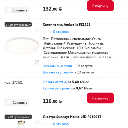
В корзину
132.
00
Сравнить
Светильник Ambrella FZ1223
5+19 суперкредит
0.0
0 отзывов
Тип:
Потолочный светильник
Стиль:
Нейтральный
Размещение:
Гостиная,
Детская
Тип цоколя:
LED
Тип лампы:
Светодиодное
Максимальная мощность
лампочки:
43 Вт
Световой поток:
3700 лм
Заказать в магазин
- 12 августа
Доставка курьером
- 12 августа
Оплата частями
от
5,40
/мес
Код: 277931
Картой рассрочки
от
9,67
/мес
В корзину
116.
00
Сравнить
Люстра Sundays Home LED P23001T
5+19 суперкредит
0.0
0 отзывов