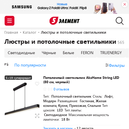
Главная
Каталог
Люстры и потолочные светильники
Люстры и потолочные светильники
Светодиодные
Чёрные
Белые
FERON
TRUENERGY
По популярности
Фильтры
Потолочный светильник AksHome String LED
5+19 суперкредит
(80 см, черный)
0.0
0 отзывов
Тип:
Потолочный светильник
Стиль:
Лофт,
Модерн
Размещение:
Гостиная, Жилая
комната, Кухня, Прихожая, Спальня
Тип
цоколя:
LED
Тип лампы:
Светодиодное
Максимальная мощность
лампочки:
18 Вт
Заказать в магазин
- 12 августа