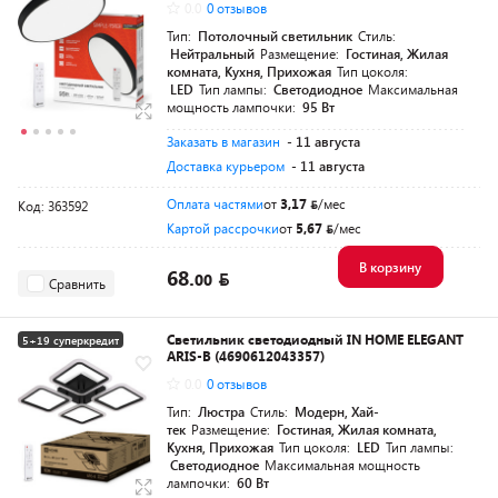
0.0
0 отзывов
Тип:
Потолочный светильник
Стиль:
Нейтральный
Размещение:
Гостиная, Жилая
комната, Кухня, Прихожая
Тип цоколя:
LED
Тип лампы:
Светодиодное
Максимальная
мощность лампочки:
95 Вт
Заказать в магазин
- 11 августа
Доставка курьером
- 11 августа
Оплата частями
от
3,17
/мес
Код: 363592
Картой рассрочки
от
5,67
/мес
В корзину
68.
00
Сравнить
Светильник светодиодный IN HOME ELEGANT
5+19 суперкредит
ARIS-B (4690612043357)
Разумная цена
0.0
0 отзывов
Тип:
Люстра
Стиль:
Модерн, Хай-
тек
Размещение:
Гостиная, Жилая комната,
Кухня, Прихожая
Тип цоколя:
LED
Тип лампы:
Светодиодное
Максимальная мощность
лампочки:
60 Вт