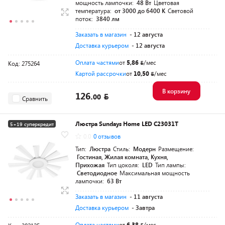
мощность лампочки:
48 Вт
Цветовая
температура:
от 3000 до 6400 K
Световой
поток:
3840 лм
Заказать в магазин
- 12 августа
Доставка курьером
- 12 августа
Оплата частями
от
5,86
/мес
Код: 275264
Картой рассрочки
от
10,50
/мес
В корзину
126.
00
Сравнить
Люстра Sundays Home LED C23031T
5+19 суперкредит
0.0
0 отзывов
Тип:
Люстра
Стиль:
Модерн
Размещение:
Гостиная, Жилая комната, Кухня,
Прихожая
Тип цоколя:
LED
Тип лампы:
Светодиодное
Максимальная мощность
лампочки:
63 Вт
Заказать в магазин
- 11 августа
Доставка курьером
- Завтра
Оплата частями
от
6,38
/мес