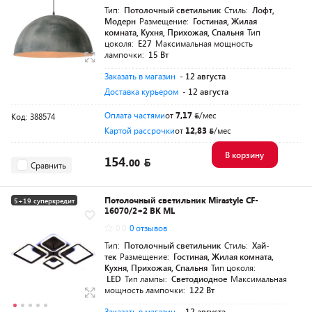
Тип:
Потолочный светильник
Стиль:
Лофт,
Модерн
Размещение:
Гостиная, Жилая
комната, Кухня, Прихожая, Спальня
Тип
цоколя:
E27
Максимальная мощность
лампочки:
15 Вт
Заказать в магазин
- 12 августа
Доставка курьером
- 12 августа
Оплата частями
от
7,17
/мес
Код: 388574
Картой рассрочки
от
12,83
/мес
В корзину
154.
00
Сравнить
Потолочный светильник Mirastyle CF-
5+19 суперкредит
16070/2+2 BK ML
0.0
0 отзывов
Тип:
Потолочный светильник
Стиль:
Хай-
тек
Размещение:
Гостиная, Жилая комната,
Кухня, Прихожая, Спальня
Тип цоколя:
LED
Тип лампы:
Светодиодное
Максимальная
мощность лампочки:
122 Вт
Заказать в магазин
- 12 августа