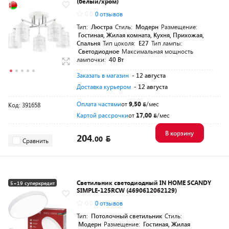
(белый/хром)
0.0
0 отзывов
Тип:
Люстра
Стиль:
Модерн
Размещение:
Гостиная, Жилая комната, Кухня, Прихожая,
Спальня
Тип цоколя:
E27
Тип лампы:
Светодиодное
Максимальная мощность
лампочки:
40 Вт
Заказать в магазин
- 12 августа
Доставка курьером
- 12 августа
Оплата частями
от
9,50
/мес
Код: 391658
Картой рассрочки
от
17,00
/мес
В корзину
204.
00
Сравнить
Светильник светодиодный IN HOME SCANDY
5+19 суперкредит
SIMPLE-125RCW (4690612062129)
0.0
0 отзывов
Тип:
Потолочный светильник
Стиль:
Модерн
Размещение:
Гостиная, Жилая