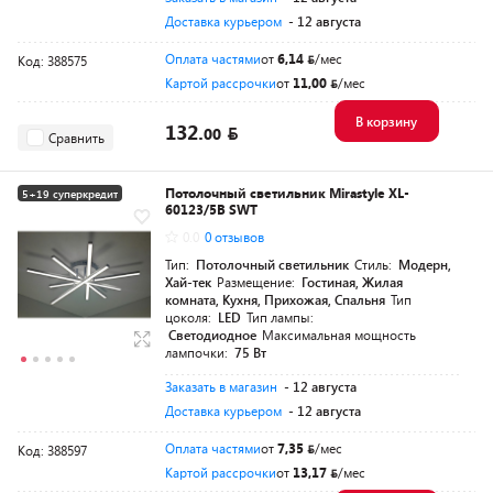
Доставка курьером
- 12 августа
Оплата частями
от
6,14
/мес
Код: 388575
Картой рассрочки
от
11,00
/мес
В корзину
132.
00
Сравнить
Потолочный светильник Mirastyle XL-
5+19 суперкредит
60123/5B SWT
0.0
0 отзывов
Тип:
Потолочный светильник
Стиль:
Модерн,
Хай-тек
Размещение:
Гостиная, Жилая
комната, Кухня, Прихожая, Спальня
Тип
цоколя:
LED
Тип лампы:
Светодиодное
Максимальная мощность
лампочки:
75 Вт
Заказать в магазин
- 12 августа
Доставка курьером
- 12 августа
Оплата частями
от
7,35
/мес
Код: 388597
Картой рассрочки
от
13,17
/мес