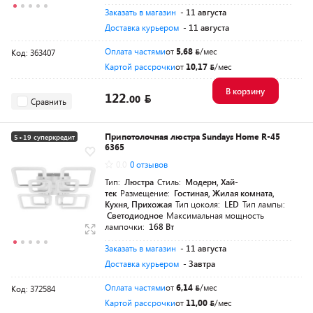
Заказать в магазин
- 11 августа
Доставка курьером
- 11 августа
Оплата частями
от
5,68
/мес
Код: 363407
Картой рассрочки
от
10,17
/мес
В корзину
122.
00
Сравнить
Припотолочная люстра Sundays Home R-45
5+19 суперкредит
6365
0.0
0 отзывов
Тип:
Люстра
Стиль:
Модерн, Хай-
тек
Размещение:
Гостиная, Жилая комната,
Кухня, Прихожая
Тип цоколя:
LED
Тип лампы:
Светодиодное
Максимальная мощность
лампочки:
168 Вт
Заказать в магазин
- 11 августа
Доставка курьером
- Завтра
Оплата частями
от
6,14
/мес
Код: 372584
Картой рассрочки
от
11,00
/мес