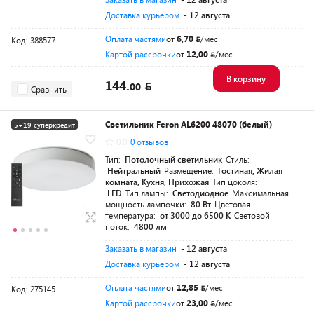
Доставка курьером
- 12 августа
Оплата частями
от
6,70
/мес
Код: 388577
Картой рассрочки
от
12,00
/мес
В корзину
144.
00
Сравнить
Светильник Feron AL6200 48070 (белый)
5+19 суперкредит
0.0
0 отзывов
Тип:
Потолочный светильник
Стиль:
Нейтральный
Размещение:
Гостиная, Жилая
комната, Кухня, Прихожая
Тип цоколя:
LED
Тип лампы:
Светодиодное
Максимальная
мощность лампочки:
80 Вт
Цветовая
температура:
от 3000 до 6500 K
Световой
поток:
4800 лм
Заказать в магазин
- 12 августа
Доставка курьером
- 12 августа
Оплата частями
от
12,85
/мес
Код: 275145
Картой рассрочки
от
23,00
/мес