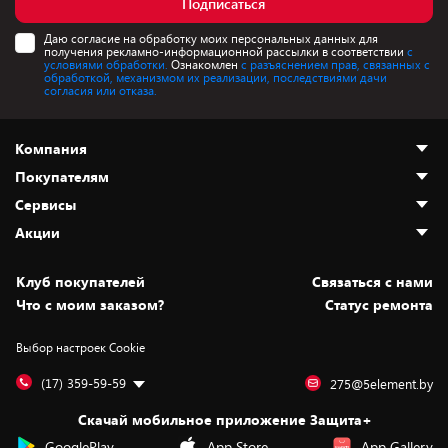
Подписаться
Даю согласие на обработку моих персональных данных для
получения рекламно-информационной рассылки в соответствии
с
условиями обработки.
Ознакомлен
с разъяснением прав, связанных с
обработкой, механизмом их реализации, последствиями дачи
согласия или отказа.
Компания
Покупателям
О нас
Сервисы
Адреса магазинов
Как сделать заказ
Акции
Новости
Оплата и доставка
Программа «Защита+»
Статьи и обзоры
Безналичный расчёт
Установка техники
Скидки и промокоды
Клуб покупателей
Cвязаться с нами
Вакансии
Обмен и возврат товара
Для игровых консолей
Белорусские товары
Что с моим заказом?
Статус ремонта
Контакты
Юридическая информация
Подписки на видеосервисы
Подарки
Выбор настроек Cookie
Дай пять добру!
Обработка персональных данных
Для мобильных устройств
Бонусы
Подарочные карты
Для компьютеров
Оплата частями
(17) 359-59-59
275@5element.by
Утилизация старой техники
Предзаказы
Скачай мобильное приложение Защита+
Сервисные центры
Новинки
GooglePlay
App Store
App Gallery