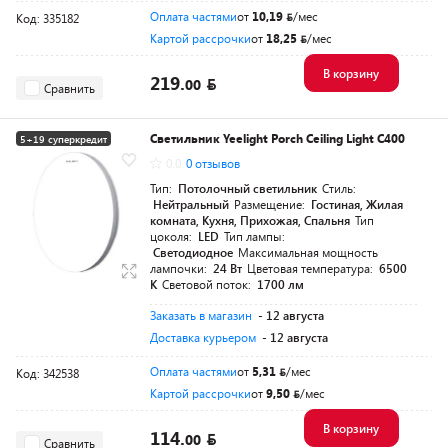
Оплата частями
от
10,19
/мес
Код: 335182
Картой рассрочки
от
18,25
/мес
В корзину
219.
00
Сравнить
Светильник Yeelight Porch Ceiling Light C400
5+19 суперкредит
0.0
0 отзывов
Тип:
Потолочный светильник
Стиль:
Нейтральный
Размещение:
Гостиная, Жилая
комната, Кухня, Прихожая, Спальня
Тип
цоколя:
LED
Тип лампы:
Светодиодное
Максимальная мощность
лампочки:
24 Вт
Цветовая температура:
6500
К
Световой поток:
1700 лм
Заказать в магазин
- 12 августа
Доставка курьером
- 12 августа
Оплата частями
от
5,31
/мес
Код: 342538
Картой рассрочки
от
9,50
/мес
В корзину
114.
00
Сравнить