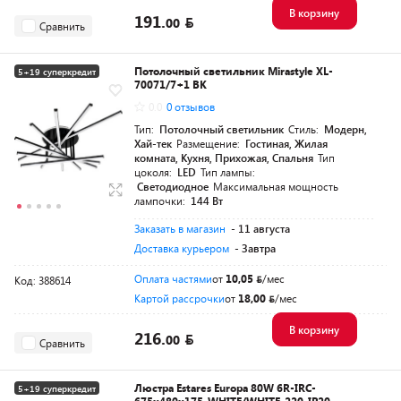
В корзину
191.
00
Сравнить
Потолочный светильник Mirastyle XL-
5+19 суперкредит
70071/7+1 BK
0.0
0 отзывов
Тип:
Потолочный светильник
Стиль:
Модерн,
Хай-тек
Размещение:
Гостиная, Жилая
комната, Кухня, Прихожая, Спальня
Тип
цоколя:
LED
Тип лампы:
Светодиодное
Максимальная мощность
лампочки:
144 Вт
Заказать в магазин
- 11 августа
Доставка курьером
- Завтра
Оплата частями
от
10,05
/мес
Код: 388614
Картой рассрочки
от
18,00
/мес
В корзину
216.
00
Сравнить
Люстра Estares Europa 80W 6R-IRC-
5+19 суперкредит