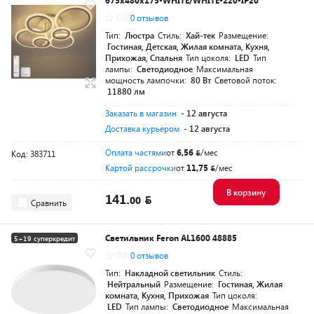
675x480x175-WHITE/WHITE-220-IP20
0.0
0 отзывов
Тип:
Люстра
Стиль:
Хай-тек
Размещение:
Гостиная, Детская, Жилая комната, Кухня,
Прихожая, Спальня
Тип цоколя:
LED
Тип
лампы:
Светодиодное
Максимальная
мощность лампочки:
80 Вт
Световой поток:
11880 лм
Заказать в магазин
- 12 августа
Доставка курьером
- 12 августа
Оплата частями
от
6,56
/мес
Код: 383711
Картой рассрочки
от
11,75
/мес
В корзину
141.
00
Сравнить
Светильник Feron AL1600 48885
5+19 суперкредит
0.0
0 отзывов
Тип:
Накладной светильник
Стиль:
Нейтральный
Размещение:
Гостиная, Жилая
комната, Кухня, Прихожая
Тип цоколя:
LED
Тип лампы:
Светодиодное
Максимальная