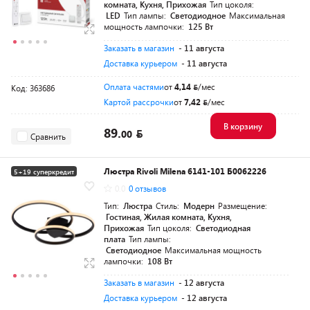
комната, Кухня, Прихожая
Тип цоколя:
LED
Тип лампы:
Светодиодное
Максимальная
мощность лампочки:
125 Вт
Заказать в магазин
- 11 августа
Доставка курьером
- 11 августа
Оплата частями
от
4,14
/мес
Код: 363686
Картой рассрочки
от
7,42
/мес
В корзину
89.
00
Сравнить
Люстра Rivoli Milena 6141-101 Б0062226
5+19 суперкредит
0.0
0 отзывов
Тип:
Люстра
Стиль:
Модерн
Размещение:
Гостиная, Жилая комната, Кухня,
Прихожая
Тип цоколя:
Светодиодная
плата
Тип лампы:
Светодиодное
Максимальная мощность
лампочки:
108 Вт
Заказать в магазин
- 12 августа
Доставка курьером
- 12 августа