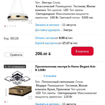
Тип:
Люстра
Стиль:
Классический
Размещение:
Гостиная, Жилая
комната
Тип цоколя:
LED
Тип лампы:
Светодиодное
Максимальная мощность
лампочки:
100 Вт
Световой поток:
9200 лм
Заказать в магазин
- 11 августа
Доставка курьером
- Завтра
Оплата частями
от
9,59
/мес
Код: 382126
Картой рассрочки
от
17,17
/мес
В корзину
206.
00
Сравнить
Припотолочная люстра In Home Elegant Aris-
5+19 суперкредит
B 120Вт
Разумная цена
0.0
0 отзывов
Тип:
Потолочный светильник
Стиль:
Модерн
Размещение:
Гостиная, Жилая
комната, Кухня, Прихожая
Тип цоколя:
LED
Тип лампы:
Светодиодное
Максимальная
мощность лампочки:
120 Вт
Заказать в магазин
- 11 августа