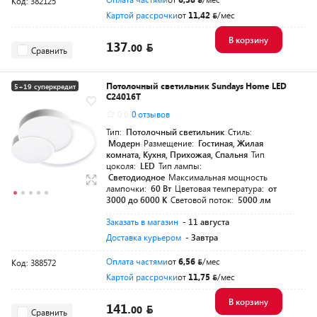
Код: 382125
Картой рассрочки
от
11,42
/мес
В корзину
137.
00
Сравнить
Потолочный светильник Sundays Home LED
5+19 суперкредит
C24016T
0.0
0 отзывов
Тип:
Потолочный светильник
Стиль:
Модерн
Размещение:
Гостиная, Жилая
комната, Кухня, Прихожая, Спальня
Тип
цоколя:
LED
Тип лампы:
Светодиодное
Максимальная мощность
лампочки:
60 Вт
Цветовая температура:
от
3000 до 6000 K
Световой поток:
5000 лм
Заказать в магазин
- 11 августа
Доставка курьером
- Завтра
Оплата частями
от
6,56
/мес
Код: 388572
Картой рассрочки
от
11,75
/мес
В корзину
141.
00
Сравнить