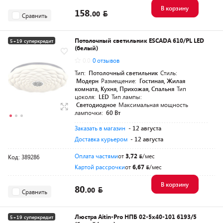
В корзину
158.
00
Сравнить
Потолочный светильник ESCADA 610/PL LED
5+19 суперкредит
(белый)
0.0
0 отзывов
Тип:
Потолочный светильник
Стиль:
Модерн
Размещение:
Гостиная, Жилая
комната, Кухня, Прихожая, Спальня
Тип
цоколя:
LED
Тип лампы:
Светодиодное
Максимальная мощность
лампочки:
60 Вт
Заказать в магазин
- 12 августа
Доставка курьером
- 12 августа
Оплата частями
от
3,72
/мес
Код: 389286
Картой рассрочки
от
6,67
/мес
В корзину
80.
00
Сравнить
Люстра Aitin-Pro НПБ 02-5x40-101 6193/5
5+19 суперкредит