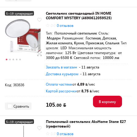
Светильник светодиодный IN HOME
5+19 суперкредит
COMFORT MYSTERY (4690612059525)
Разумная цена
0.0
0 отзывов
Тип:
Потолочный светильник
Стиль:
Модерн
Размещение:
Гостиная, Детская,
Жилая комната, Кухня, Прихожая, Спальня
Тип
цоколя:
LED
Максимальная мощность
лампочки:
125 Вт
Цветовая температура:
от
3000 до 6500 K
Световой поток:
10000 лм
Заказать в магазин
- 11 августа
Доставка курьером
- 11 августа
Оплата частями
от
4,89
/мес
Код: 363636
Картой рассрочки
от
8,75
/мес
В корзину
105.
00
Сравнить
Потолочный светильник AksHome Stone E27
5+19 суперкредит
(графитовый)
0.0
0 отзывов