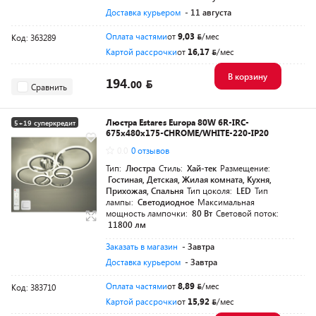
Доставка курьером
- 11 августа
Оплата частями
от
9,03
/мес
Код: 363289
Картой рассрочки
от
16,17
/мес
В корзину
194.
00
Сравнить
Люстра Estares Europa 80W 6R-IRC-
5+19 суперкредит
675x480x175-CHROME/WHITE-220-IP20
0.0
0 отзывов
Тип:
Люстра
Стиль:
Хай-тек
Размещение:
Гостиная, Детская, Жилая комната, Кухня,
Прихожая, Спальня
Тип цоколя:
LED
Тип
лампы:
Светодиодное
Максимальная
мощность лампочки:
80 Вт
Световой поток:
11800 лм
Заказать в магазин
- Завтра
Доставка курьером
- Завтра
Оплата частями
от
8,89
/мес
Код: 383710
Картой рассрочки
от
15,92
/мес