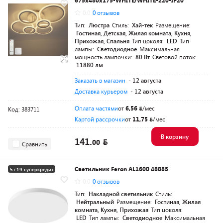
675x480x175-WHITE/WHITE-220-IP20
0.0
0 отзывов
Тип:
Люстра
Стиль:
Хай-тек
Размещение:
Гостиная, Детская, Жилая комната, Кухня,
Прихожая, Спальня
Тип цоколя:
LED
Тип
лампы:
Светодиодное
Максимальная
мощность лампочки:
80 Вт
Световой поток:
11880 лм
Заказать в магазин
- 12 августа
Доставка курьером
- 12 августа
Оплата частями
от
6,56
/мес
Код: 383711
Картой рассрочки
от
11,75
/мес
В корзину
141.
00
Сравнить
Светильник Feron AL1600 48885
5+19 суперкредит
0.0
0 отзывов
Тип:
Накладной светильник
Стиль:
Нейтральный
Размещение:
Гостиная, Жилая
комната, Кухня, Прихожая
Тип цоколя:
LED
Тип лампы:
Светодиодное
Максимальная