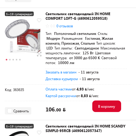
Светильник светодиодный IN HOME
5+19 суперкредит
COMFORT LOFT-G (4690612059518)
Разумная цена
0.0
0 отзывов
Тип:
Потолочный светильник
Стиль:
Модерн
Размещение:
Гостиная, Жилая
комната, Прихожая, Спальня
Тип цоколя:
LED
Тип лампы:
Светодиодное
Максимальная
мощность лампочки:
125 Вт
Цветовая
температура:
от 3000 до 6500 K
Световой
поток:
10000 лм
Заказать в магазин
- 11 августа
Доставка курьером
- 11 августа
Оплата частями
от
4,93
/мес
Код: 363635
Картой рассрочки
от
8,83
/мес
В корзину
106.
00
Сравнить
Светильник светодиодный IN HOME SCANDY
5+19 суперкредит
SIMPLE-95RCB (4690612057347)
Разумная цена