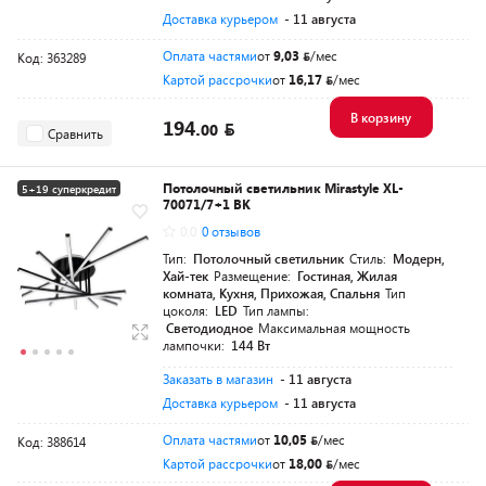
Доставка курьером
- 11 августа
Оплата частями
от
9,03
/мес
Код: 363289
Картой рассрочки
от
16,17
/мес
В корзину
194.
00
Сравнить
Потолочный светильник Mirastyle XL-
5+19 суперкредит
70071/7+1 BK
0.0
0 отзывов
Тип:
Потолочный светильник
Стиль:
Модерн,
Хай-тек
Размещение:
Гостиная, Жилая
комната, Кухня, Прихожая, Спальня
Тип
цоколя:
LED
Тип лампы:
Светодиодное
Максимальная мощность
лампочки:
144 Вт
Заказать в магазин
- 11 августа
Доставка курьером
- 11 августа
Оплата частями
от
10,05
/мес
Код: 388614
Картой рассрочки
от
18,00
/мес