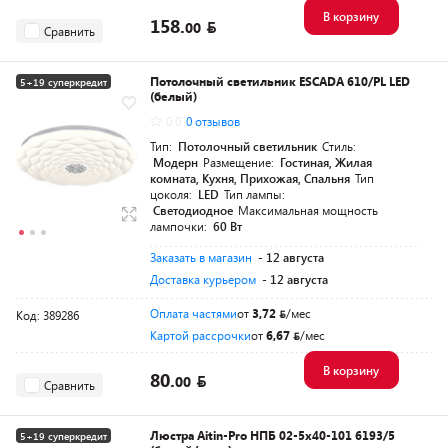
В корзину
158.
00
Сравнить
Потолочный светильник ESCADA 610/PL LED
5+19 суперкредит
(белый)
0.0
0 отзывов
Тип:
Потолочный светильник
Стиль:
Модерн
Размещение:
Гостиная, Жилая
комната, Кухня, Прихожая, Спальня
Тип
цоколя:
LED
Тип лампы:
Светодиодное
Максимальная мощность
лампочки:
60 Вт
Заказать в магазин
- 12 августа
Доставка курьером
- 12 августа
Оплата частями
от
3,72
/мес
Код: 389286
Картой рассрочки
от
6,67
/мес
В корзину
80.
00
Сравнить
Люстра Aitin-Pro НПБ 02-5x40-101 6193/5
5+19 суперкредит