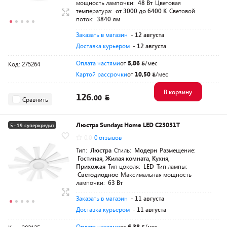
мощность лампочки:
48 Вт
Цветовая
температура:
от 3000 до 6400 K
Световой
поток:
3840 лм
Заказать в магазин
- 12 августа
Доставка курьером
- 12 августа
Оплата частями
от
5,86
/мес
Код: 275264
Картой рассрочки
от
10,50
/мес
В корзину
126.
00
Сравнить
Люстра Sundays Home LED C23031T
5+19 суперкредит
0.0
0 отзывов
Тип:
Люстра
Стиль:
Модерн
Размещение:
Гостиная, Жилая комната, Кухня,
Прихожая
Тип цоколя:
LED
Тип лампы:
Светодиодное
Максимальная мощность
лампочки:
63 Вт
Заказать в магазин
- 11 августа
Доставка курьером
- 11 августа
Оплата частями
от
6,38
/мес