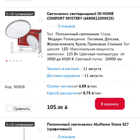
Светильник светодиодный IN HOME
5+19 суперкредит
COMFORT MYSTERY (4690612059525)
Разумная цена
0.0
0 отзывов
Тип:
Потолочный светильник
Стиль:
Модерн
Размещение:
Гостиная, Детская,
Жилая комната, Кухня, Прихожая, Спальня
Тип
цоколя:
LED
Максимальная мощность
лампочки:
125 Вт
Цветовая температура:
от
3000 до 6500 K
Световой поток:
10000 лм
Заказать в магазин
- 11 августа
Доставка курьером
- 11 августа
Оплата частями
от
4,89
/мес
Код: 363636
Картой рассрочки
от
8,75
/мес
В корзину
105.
00
Сравнить
Потолочный светильник AksHome Stone E27
5+19 суперкредит
(графитовый)
0.0
0 отзывов