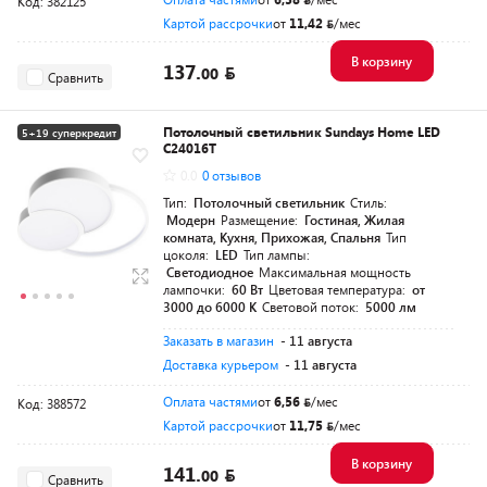
Код: 382125
Картой рассрочки
от
11,42
/мес
В корзину
137.
00
Сравнить
Потолочный светильник Sundays Home LED
5+19 суперкредит
C24016T
0.0
0 отзывов
Тип:
Потолочный светильник
Стиль:
Модерн
Размещение:
Гостиная, Жилая
комната, Кухня, Прихожая, Спальня
Тип
цоколя:
LED
Тип лампы:
Светодиодное
Максимальная мощность
лампочки:
60 Вт
Цветовая температура:
от
3000 до 6000 K
Световой поток:
5000 лм
Заказать в магазин
- 11 августа
Доставка курьером
- 11 августа
Оплата частями
от
6,56
/мес
Код: 388572
Картой рассрочки
от
11,75
/мес
В корзину
141.
00
Сравнить