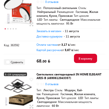
0.0
0 отзывов
Тип:
Потолочный светильник
Стиль:
Нейтральный
Размещение:
Гостиная, Жилая
комната, Кухня, Прихожая
Тип цоколя:
LED
Тип лампы:
Светодиодное
Максимальная
мощность лампочки:
95 Вт
Заказать в магазин
- 11 августа
Доставка курьером
- 11 августа
Оплата частями
от
3,17
/мес
Код: 363592
Картой рассрочки
от
5,67
/мес
В корзину
68.
00
Сравнить
Светильник светодиодный IN HOME ELEGANT
5+19 суперкредит
ARIS-B (4690612043357)
Разумная цена
0.0
0 отзывов
Тип:
Люстра
Стиль:
Модерн, Хай-
тек
Размещение:
Гостиная, Жилая комната,
Кухня, Прихожая
Тип цоколя:
LED
Тип лампы:
Светодиодное
Максимальная мощность
лампочки:
60 Вт