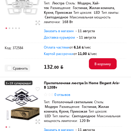
Тип:
Люстра
Стиль:
Модерн, Хай-
тек
Размещение:
Гостиная, Жилая комната,
Кухня, Прихожая
Тип цоколя:
LED
Тип лампы:
Светодиодное
Максимальная мощность
лампочки:
168 Вт
Заказать в магазин
- 11 августа
Доставка курьером
- 11 августа
Оплата частями
от
6,14
/мес
Код: 372584
Картой рассрочки
от
11,00
/мес
В корзину
132.
00
Сравнить
Припотолочная люстра In Home Elegant Aris-
5+19 суперкредит
B 120Вт
Разумная цена
0.0
0 отзывов
Тип:
Потолочный светильник
Стиль:
Модерн
Размещение:
Гостиная, Жилая
комната, Кухня, Прихожая
Тип цоколя:
LED
Тип лампы:
Светодиодное
Максимальная
мощность лампочки:
120 Вт
Заказать в магазин
- 11 августа