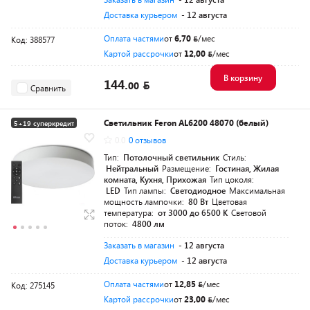
Доставка курьером
- 12 августа
Оплата частями
от
6,70
/мес
Код: 388577
Картой рассрочки
от
12,00
/мес
В корзину
144.
00
Сравнить
Светильник Feron AL6200 48070 (белый)
5+19 суперкредит
0.0
0 отзывов
Тип:
Потолочный светильник
Стиль:
Нейтральный
Размещение:
Гостиная, Жилая
комната, Кухня, Прихожая
Тип цоколя:
LED
Тип лампы:
Светодиодное
Максимальная
мощность лампочки:
80 Вт
Цветовая
температура:
от 3000 до 6500 K
Световой
поток:
4800 лм
Заказать в магазин
- 12 августа
Доставка курьером
- 12 августа
Оплата частями
от
12,85
/мес
Код: 275145
Картой рассрочки
от
23,00
/мес