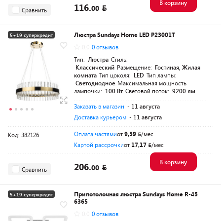
В корзину
116.
00
Сравнить
Люстра Sundays Home LED P23001T
5+19 суперкредит
0.0
0 отзывов
Тип:
Люстра
Стиль:
Классический
Размещение:
Гостиная, Жилая
комната
Тип цоколя:
LED
Тип лампы:
Светодиодное
Максимальная мощность
лампочки:
100 Вт
Световой поток:
9200 лм
Заказать в магазин
- 11 августа
Доставка курьером
- 11 августа
Оплата частями
от
9,59
/мес
Код: 382126
Картой рассрочки
от
17,17
/мес
В корзину
206.
00
Сравнить
Припотолочная люстра Sundays Home R-45
5+19 суперкредит
6365
0.0
0 отзывов