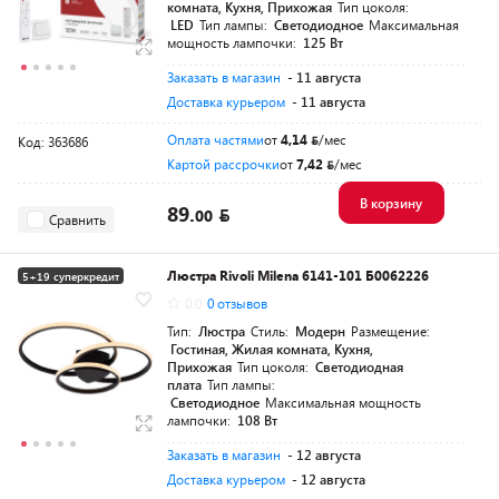
комната, Кухня, Прихожая
Тип цоколя:
LED
Тип лампы:
Светодиодное
Максимальная
мощность лампочки:
125 Вт
Заказать в магазин
- 11 августа
Доставка курьером
- 11 августа
Оплата частями
от
4,14
/мес
Код: 363686
Картой рассрочки
от
7,42
/мес
В корзину
89.
00
Сравнить
Люстра Rivoli Milena 6141-101 Б0062226
5+19 суперкредит
0.0
0 отзывов
Тип:
Люстра
Стиль:
Модерн
Размещение:
Гостиная, Жилая комната, Кухня,
Прихожая
Тип цоколя:
Светодиодная
плата
Тип лампы:
Светодиодное
Максимальная мощность
лампочки:
108 Вт
Заказать в магазин
- 12 августа
Доставка курьером
- 12 августа