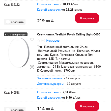
Оплата частями
от
10,19
/мес
Код: 335182
Картой рассрочки
от
18,25
/мес
В корзину
219.
00
Сравнить
Светильник Yeelight Porch Ceiling Light C400
5+19 суперкредит
0.0
0 отзывов
Тип:
Потолочный светильник
Стиль:
Нейтральный
Размещение:
Гостиная, Жилая
комната, Кухня, Прихожая, Спальня
Тип
цоколя:
LED
Тип лампы:
Светодиодное
Максимальная мощность
лампочки:
24 Вт
Цветовая температура:
6500
К
Световой поток:
1700 лм
Заказать в магазин
- 12 августа
Доставка курьером
- 12 августа
Оплата частями
от
5,31
/мес
Код: 342538
Картой рассрочки
от
9,50
/мес
В корзину
114.
00
Сравнить