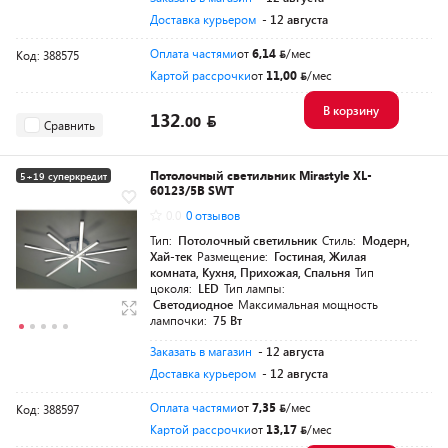
Доставка курьером
- 12 августа
Оплата частями
от
6,14
/мес
Код: 388575
Картой рассрочки
от
11,00
/мес
В корзину
132.
00
Сравнить
Потолочный светильник Mirastyle XL-
5+19 суперкредит
60123/5B SWT
0.0
0 отзывов
Тип:
Потолочный светильник
Стиль:
Модерн,
Хай-тек
Размещение:
Гостиная, Жилая
комната, Кухня, Прихожая, Спальня
Тип
цоколя:
LED
Тип лампы:
Светодиодное
Максимальная мощность
лампочки:
75 Вт
Заказать в магазин
- 12 августа
Доставка курьером
- 12 августа
Оплата частями
от
7,35
/мес
Код: 388597
Картой рассрочки
от
13,17
/мес