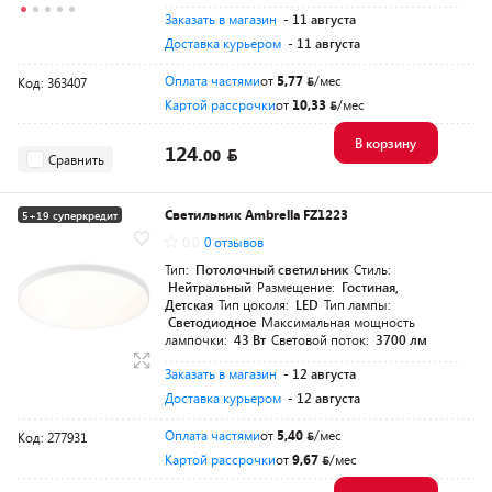
Заказать в магазин
- 11 августа
Доставка курьером
- 11 августа
Оплата частями
от
5,77
/мес
Код: 363407
Картой рассрочки
от
10,33
/мес
В корзину
124.
00
Сравнить
Светильник Ambrella FZ1223
5+19 суперкредит
0.0
0 отзывов
Тип:
Потолочный светильник
Стиль:
Нейтральный
Размещение:
Гостиная,
Детская
Тип цоколя:
LED
Тип лампы:
Светодиодное
Максимальная мощность
лампочки:
43 Вт
Световой поток:
3700 лм
Заказать в магазин
- 12 августа
Доставка курьером
- 12 августа
Оплата частями
от
5,40
/мес
Код: 277931
Картой рассрочки
от
9,67
/мес