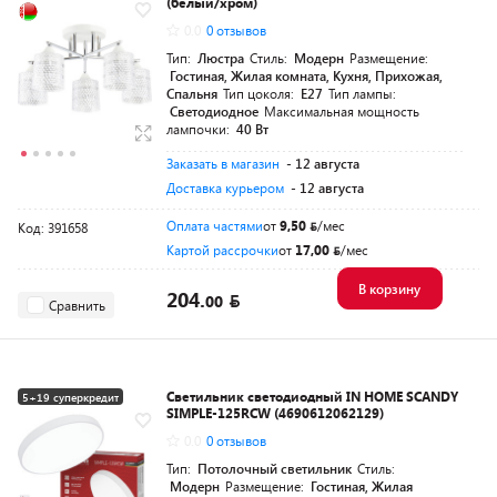
(белый/хром)
0.0
0 отзывов
Тип:
Люстра
Стиль:
Модерн
Размещение:
Гостиная, Жилая комната, Кухня, Прихожая,
Спальня
Тип цоколя:
E27
Тип лампы:
Светодиодное
Максимальная мощность
лампочки:
40 Вт
Заказать в магазин
- 12 августа
Доставка курьером
- 12 августа
Оплата частями
от
9,50
/мес
Код: 391658
Картой рассрочки
от
17,00
/мес
В корзину
204.
00
Сравнить
Светильник светодиодный IN HOME SCANDY
5+19 суперкредит
SIMPLE-125RCW (4690612062129)
0.0
0 отзывов
Тип:
Потолочный светильник
Стиль:
Модерн
Размещение:
Гостиная, Жилая