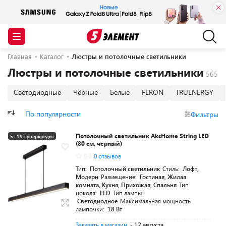
Главная
Каталог
Люстры и потолочные светильники
Люстры и потолочные светильники
Светодиодные
Чёрные
Белые
FERON
TRUENERGY
По популярности
Фильтры
Потолочный светильник AksHome String LED
5+19 суперкредит
(80 см, черный)
0.0
0 отзывов
Тип:
Потолочный светильник
Стиль:
Лофт,
Модерн
Размещение:
Гостиная, Жилая
комната, Кухня, Прихожая, Спальня
Тип
цоколя:
LED
Тип лампы:
Светодиодное
Максимальная мощность
лампочки:
18 Вт
Заказать в магазин
- 12 августа