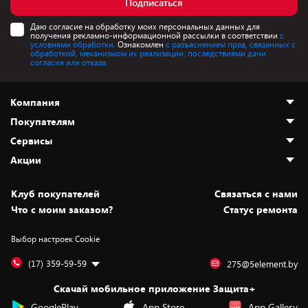
Подписаться
Даю согласие на обработку моих персональных данных для
получения рекламно-информационной рассылки в соответствии
с
условиями обработки.
Ознакомлен
с разъяснением прав, связанных с
обработкой, механизмом их реализации, последствиями дачи
согласия или отказа.
Компания
Покупателям
О нас
Сервисы
Адреса магазинов
Как сделать заказ
Акции
Новости
Оплата и доставка
Программа «Защита+»
Статьи и обзоры
Безналичный расчёт
Установка техники
Скидки и промокоды
Клуб покупателей
Cвязаться с нами
Вакансии
Обмен и возврат товара
Для игровых консолей
Белорусские товары
Что с моим заказом?
Статус ремонта
Контакты
Юридическая информация
Подписки на видеосервисы
Подарки
Выбор настроек Cookie
Дай пять добру!
Обработка персональных данных
Для мобильных устройств
Бонусы
Подарочные карты
Для компьютеров
Оплата частями
(17) 359-59-59
275@5element.by
Утилизация старой техники
Предзаказы
Скачай мобильное приложение Защита+
Сервисные центры
Новинки
GooglePlay
App Store
App Gallery