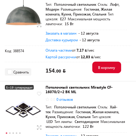
Тип:
Потолочный светильник
Стиль:
Лофт,
Модерн
Размещение:
Гостиная, Жилая
комната, Кухня, Прихожая, Спальня
Тип
цоколя:
E27
Максимальная мощность
лампочки:
15 Вт
Заказать в магазин
- 12 августа
Доставка курьером
- 12 августа
Оплата частями
от
7,17
/мес
Код: 388574
Картой рассрочки
от
12,83
/мес
В корзину
154.
00
Сравнить
Потолочный светильник Mirastyle CF-
5+19 суперкредит
16070/2+2 BK ML
0.0
0 отзывов
Тип:
Потолочный светильник
Стиль:
Хай-
тек
Размещение:
Гостиная, Жилая комната,
Кухня, Прихожая, Спальня
Тип цоколя:
LED
Тип лампы:
Светодиодное
Максимальная
мощность лампочки:
122 Вт
Заказать в магазин
- 12 августа