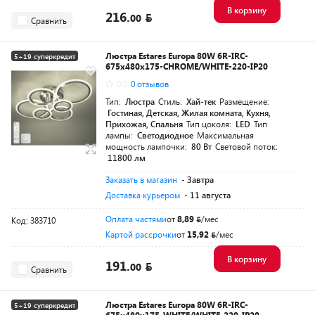
В корзину
216.
00
Сравнить
Люстра Estares Europa 80W 6R-IRC-
5+19 суперкредит
675x480x175-CHROME/WHITE-220-IP20
0.0
0 отзывов
Тип:
Люстра
Стиль:
Хай-тек
Размещение:
Гостиная, Детская, Жилая комната, Кухня,
Прихожая, Спальня
Тип цоколя:
LED
Тип
лампы:
Светодиодное
Максимальная
мощность лампочки:
80 Вт
Световой поток:
11800 лм
Заказать в магазин
- Завтра
Доставка курьером
- 11 августа
Оплата частями
от
8,89
/мес
Код: 383710
Картой рассрочки
от
15,92
/мес
В корзину
191.
00
Сравнить
Люстра Estares Europa 80W 6R-IRC-
5+19 суперкредит