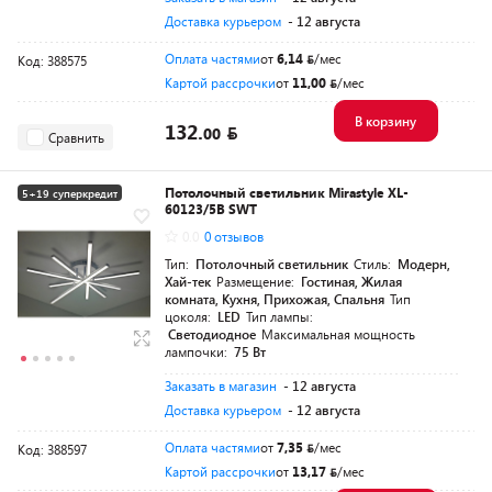
Доставка курьером
- 12 августа
Оплата частями
от
6,14
/мес
Код: 388575
Картой рассрочки
от
11,00
/мес
В корзину
132.
00
Сравнить
Потолочный светильник Mirastyle XL-
5+19 суперкредит
60123/5B SWT
0.0
0 отзывов
Тип:
Потолочный светильник
Стиль:
Модерн,
Хай-тек
Размещение:
Гостиная, Жилая
комната, Кухня, Прихожая, Спальня
Тип
цоколя:
LED
Тип лампы:
Светодиодное
Максимальная мощность
лампочки:
75 Вт
Заказать в магазин
- 12 августа
Доставка курьером
- 12 августа
Оплата частями
от
7,35
/мес
Код: 388597
Картой рассрочки
от
13,17
/мес