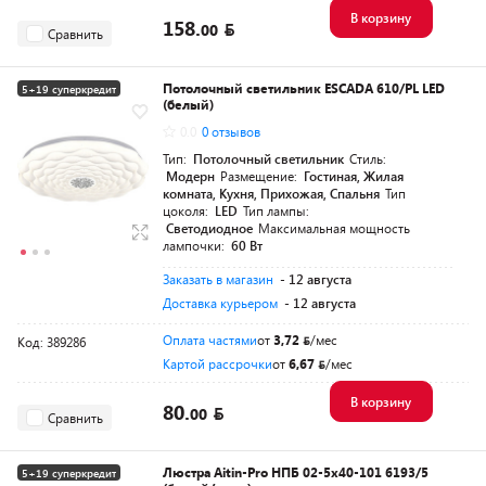
В корзину
158.
00
Сравнить
Потолочный светильник ESCADA 610/PL LED
5+19 суперкредит
(белый)
0.0
0 отзывов
Тип:
Потолочный светильник
Стиль:
Модерн
Размещение:
Гостиная, Жилая
комната, Кухня, Прихожая, Спальня
Тип
цоколя:
LED
Тип лампы:
Светодиодное
Максимальная мощность
лампочки:
60 Вт
Заказать в магазин
- 12 августа
Доставка курьером
- 12 августа
Оплата частями
от
3,72
/мес
Код: 389286
Картой рассрочки
от
6,67
/мес
В корзину
80.
00
Сравнить
Люстра Aitin-Pro НПБ 02-5x40-101 6193/5
5+19 суперкредит