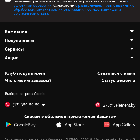
получения рекламно-информационной рассылки в соответствии
с
условиями обработки.
Ознакомлен
с разъяснением прав, связанных с
обработкой, механизмом их реализации, последствиями дачи
согласия или отказа.
Компания
Покупателям
О нас
Сервисы
Адреса магазинов
Как сделать заказ
Акции
Новости
Оплата и доставка
Программа «Защита+»
Статьи и обзоры
Безналичный расчёт
Установка техники
Скидки и промокоды
Клуб покупателей
Cвязаться с нами
Вакансии
Обмен и возврат товара
Для игровых консолей
Белорусские товары
Что с моим заказом?
Статус ремонта
Контакты
Юридическая информация
Подписки на видеосервисы
Подарки
Выбор настроек Cookie
Дай пять добру!
Обработка персональных данных
Для мобильных устройств
Бонусы
Подарочные карты
Для компьютеров
Оплата частями
(17) 359-59-59
275@5element.by
Утилизация старой техники
Предзаказы
Скачай мобильное приложение Защита+
Сервисные центры
Новинки
GooglePlay
App Store
App Gallery
Уценка
Закрытое акционерное общество «ПАТИО» 223018, Минская обл., Минский