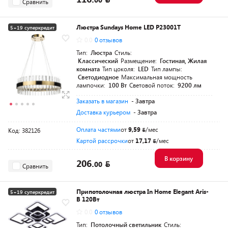
Сравнить
Люстра Sundays Home LED P23001T
5+19 суперкредит
0.0
0 отзывов
Тип:
Люстра
Стиль:
Классический
Размещение:
Гостиная, Жилая
комната
Тип цоколя:
LED
Тип лампы:
Светодиодное
Максимальная мощность
лампочки:
100 Вт
Световой поток:
9200 лм
Заказать в магазин
- Завтра
Доставка курьером
- Завтра
Оплата частями
от
9,59
/мес
Код: 382126
Картой рассрочки
от
17,17
/мес
В корзину
206.
00
Сравнить
Припотолочная люстра In Home Elegant Aris-
5+19 суперкредит
B 120Вт
Разумная цена
0.0
0 отзывов
Тип:
Потолочный светильник
Стиль: