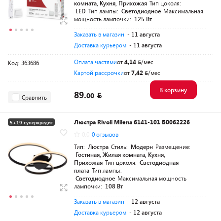
комната, Кухня, Прихожая
Тип цоколя:
LED
Тип лампы:
Светодиодное
Максимальная
мощность лампочки:
125 Вт
Заказать в магазин
- 11 августа
Доставка курьером
- 11 августа
Оплата частями
от
4,14
/мес
Код: 363686
Картой рассрочки
от
7,42
/мес
В корзину
89.
00
Сравнить
Люстра Rivoli Milena 6141-101 Б0062226
5+19 суперкредит
0.0
0 отзывов
Тип:
Люстра
Стиль:
Модерн
Размещение:
Гостиная, Жилая комната, Кухня,
Прихожая
Тип цоколя:
Светодиодная
плата
Тип лампы:
Светодиодное
Максимальная мощность
лампочки:
108 Вт
Заказать в магазин
- 12 августа
Доставка курьером
- 12 августа