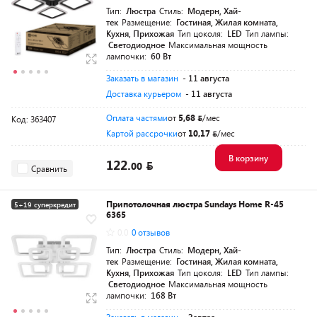
Тип:
Люстра
Стиль:
Модерн, Хай-
тек
Размещение:
Гостиная, Жилая комната,
Кухня, Прихожая
Тип цоколя:
LED
Тип лампы:
Светодиодное
Максимальная мощность
лампочки:
60 Вт
Заказать в магазин
- 11 августа
Доставка курьером
- 11 августа
Оплата частями
от
5,68
/мес
Код: 363407
Картой рассрочки
от
10,17
/мес
В корзину
122.
00
Сравнить
Припотолочная люстра Sundays Home R-45
5+19 суперкредит
6365
0.0
0 отзывов
Тип:
Люстра
Стиль:
Модерн, Хай-
тек
Размещение:
Гостиная, Жилая комната,
Кухня, Прихожая
Тип цоколя:
LED
Тип лампы:
Светодиодное
Максимальная мощность
лампочки:
168 Вт