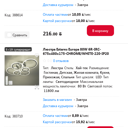
Доставка курьером
- Завтра
Оплата частями
от
10,05
/мес
Код: 388614
Картой рассрочки
от
18,00
/мес
В корзину
216.
00
Сравнить
Люстра Estares Europa 80W 6R-IRC-
5+19 суперкредит
675x480x175-CHROME/WHITE-220-IP20
0.0
0 отзывов
Тип:
Люстра
Стиль:
Хай-тек
Размещение:
Гостиная, Детская, Жилая комната, Кухня,
Прихожая, Спальня
Тип цоколя:
LED
Тип
лампы:
Светодиодное
Максимальная
мощность лампочки:
80 Вт
Световой поток:
11800 лм
Заказать в магазин
- Завтра
Доставка курьером
- Завтра
Оплата частями
от
8,89
/мес
Код: 383710
Картой рассрочки
от
15,92
/мес