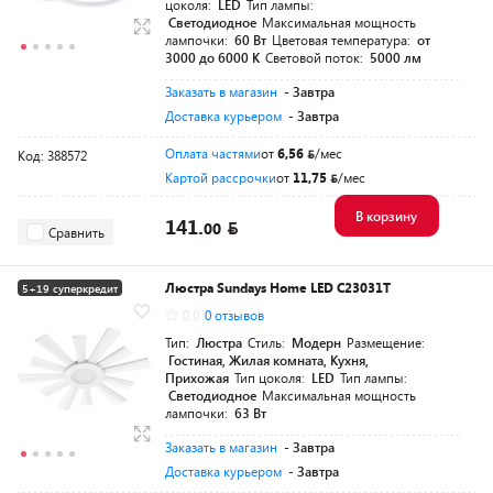
цоколя:
LED
Тип лампы:
Светодиодное
Максимальная мощность
лампочки:
60 Вт
Цветовая температура:
от
3000 до 6000 K
Световой поток:
5000 лм
Заказать в магазин
- Завтра
Доставка курьером
- Завтра
Оплата частями
от
6,56
/мес
Код: 388572
Картой рассрочки
от
11,75
/мес
В корзину
141.
00
Сравнить
Люстра Sundays Home LED C23031T
5+19 суперкредит
0.0
0 отзывов
Тип:
Люстра
Стиль:
Модерн
Размещение:
Гостиная, Жилая комната, Кухня,
Прихожая
Тип цоколя:
LED
Тип лампы:
Светодиодное
Максимальная мощность
лампочки:
63 Вт
Заказать в магазин
- Завтра
Доставка курьером
- Завтра