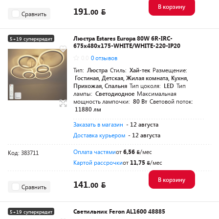
В корзину
191.
00
Сравнить
Люстра Estares Europa 80W 6R-IRC-
5+19 суперкредит
675x480x175-WHITE/WHITE-220-IP20
0.0
0 отзывов
Тип:
Люстра
Стиль:
Хай-тек
Размещение:
Гостиная, Детская, Жилая комната, Кухня,
Прихожая, Спальня
Тип цоколя:
LED
Тип
лампы:
Светодиодное
Максимальная
мощность лампочки:
80 Вт
Световой поток:
11880 лм
Заказать в магазин
- 12 августа
Доставка курьером
- 12 августа
Оплата частями
от
6,56
/мес
Код: 383711
Картой рассрочки
от
11,75
/мес
В корзину
141.
00
Сравнить
Светильник Feron AL1600 48885
5+19 суперкредит