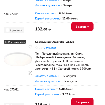
Заказать в магазин
- Завтра
Доставка курьером
- Завтра
Оплата частями
от
6,14
/мес
Код: 372584
Картой рассрочки
от
11,00
/мес
В корзину
132.
00
Сравнить
Светильник Ambrella FZ1223
5+19 суперкредит
0.0
0 отзывов
Тип:
Потолочный светильник
Стиль:
Нейтральный
Размещение:
Гостиная,
Детская
Тип цоколя:
LED
Тип лампы:
Светодиодное
Максимальная мощность
лампочки:
43 Вт
Световой поток:
3700 лм
Заказать в магазин
- 12 августа
Доставка курьером
- 12 августа
Оплата частями
от
5,40
/мес
Код: 277931
Картой рассрочки
от
9,67
/мес
В корзину
116.
00