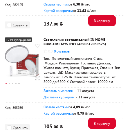
Оплата частями
от
6,38
/мес
Код: 382125
Картой рассрочки
от
11,42
/мес
В корзину
137.
00
Сравнить
Светильник светодиодный IN HOME
5+19 суперкредит
COMFORT MYSTERY (4690612059525)
Разумная цена
0.0
0 отзывов
Тип:
Потолочный светильник
Стиль:
Модерн
Размещение:
Гостиная, Детская,
Жилая комната, Кухня, Прихожая, Спальня
Тип
цоколя:
LED
Максимальная мощность
лампочки:
125 Вт
Цветовая температура:
от
3000 до 6500 K
Световой поток:
10000 лм
Заказать в магазин
- 11 августа
Доставка курьером
- 11 августа
Оплата частями
от
4,89
/мес
Код: 363636
Картой рассрочки
от
8,75
/мес
В корзину
105.
00
Сравнить