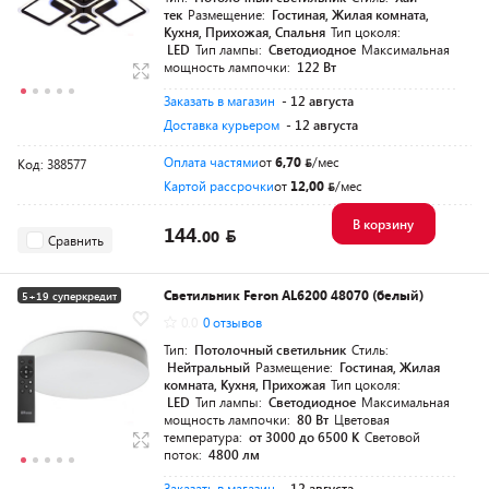
тек
Размещение:
Гостиная, Жилая комната,
Кухня, Прихожая, Спальня
Тип цоколя:
LED
Тип лампы:
Светодиодное
Максимальная
мощность лампочки:
122 Вт
Заказать в магазин
- 12 августа
Доставка курьером
- 12 августа
Оплата частями
от
6,70
/мес
Код: 388577
Картой рассрочки
от
12,00
/мес
В корзину
144.
00
Сравнить
Светильник Feron AL6200 48070 (белый)
5+19 суперкредит
0.0
0 отзывов
Тип:
Потолочный светильник
Стиль:
Нейтральный
Размещение:
Гостиная, Жилая
комната, Кухня, Прихожая
Тип цоколя:
LED
Тип лампы:
Светодиодное
Максимальная
мощность лампочки:
80 Вт
Цветовая
температура:
от 3000 до 6500 K
Световой
поток:
4800 лм
Заказать в магазин
- 12 августа