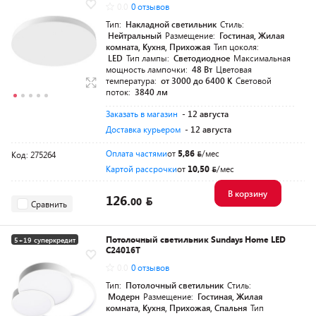
0.0
0 отзывов
Тип:
Накладной светильник
Стиль:
Нейтральный
Размещение:
Гостиная, Жилая
комната, Кухня, Прихожая
Тип цоколя:
LED
Тип лампы:
Светодиодное
Максимальная
мощность лампочки:
48 Вт
Цветовая
температура:
от 3000 до 6400 K
Световой
поток:
3840 лм
Заказать в магазин
- 12 августа
Доставка курьером
- 12 августа
Оплата частями
от
5,86
/мес
Код: 275264
Картой рассрочки
от
10,50
/мес
В корзину
126.
00
Сравнить
Потолочный светильник Sundays Home LED
5+19 суперкредит
C24016T
0.0
0 отзывов
Тип:
Потолочный светильник
Стиль:
Модерн
Размещение:
Гостиная, Жилая
комната, Кухня, Прихожая, Спальня
Тип