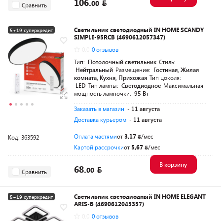
106.
00
Сравнить
Светильник светодиодный IN HOME SCANDY
5+19 суперкредит
SIMPLE-95RCB (4690612057347)
Разумная цена
0.0
0 отзывов
Тип:
Потолочный светильник
Стиль:
Нейтральный
Размещение:
Гостиная, Жилая
комната, Кухня, Прихожая
Тип цоколя:
LED
Тип лампы:
Светодиодное
Максимальная
мощность лампочки:
95 Вт
Заказать в магазин
- 11 августа
Доставка курьером
- 11 августа
Оплата частями
от
3,17
/мес
Код: 363592
Картой рассрочки
от
5,67
/мес
В корзину
68.
00
Сравнить
Светильник светодиодный IN HOME ELEGANT
5+19 суперкредит
ARIS-B (4690612043357)
Разумная цена
0.0
0 отзывов