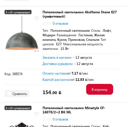
Потолочный светильник AksHome Stone E27
5+19 суперкредит
(графитовый)
0.0
0 отзывов
Тип:
Потолочный светильник
Стиль:
Лофт,
Модерн
Размещение:
Гостиная, Жилая
комната, Кухня, Прихожая, Спальня
Тип
цоколя:
E27
Максимальная мощность
лампочки:
15 Вт
Заказать в магазин
- 12 августа
Доставка курьером
- 12 августа
Оплата частями
от
7,17
/мес
Код: 388574
Картой рассрочки
от
12,83
/мес
В корзину
154.
00
Сравнить
Потолочный светильник Mirastyle CF-
5+19 суперкредит
16070/2+2 BK ML
0.0
0 отзывов
Тип:
Потолочный светильник
Стиль:
Хай-