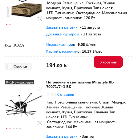
Модерн
Размещение:
Гостиная, Жилая
комната, Кухня, Прихожая
Тип цоколя:
LED
Тип лампы:
Светодиодное
Максимальная
мощность лампочки:
120 Вт
Заказать в магазин
- 11 августа
Доставка курьером
- 11 августа
Оплата частями
от
9,03
/мес
Код: 363289
Картой рассрочки
от
16,17
/мес
В корзину
194.
00
Сравнить
Потолочный светильник Mirastyle XL-
5+19 суперкредит
70071/7+1 BK
0.0
0 отзывов
Тип:
Потолочный светильник
Стиль:
Модерн,
Хай-тек
Размещение:
Гостиная, Жилая
комната, Кухня, Прихожая, Спальня
Тип
цоколя:
LED
Тип лампы:
Светодиодное
Максимальная мощность
лампочки:
144 Вт
Заказать в магазин
- Завтра