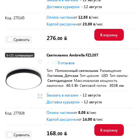
Доставка курьером
- 12 августа
Оплата частями
от
12,85
/мес
Код: 275145
Картой рассрочки
от
23,00
/мес
В корзину
276.
00
Сравнить
Светильник Ambrella FZ1207
3+21 суперкредит
0.0
0 отзывов
Разумная цена
Тип:
Потолочный светильник
Размещение:
Гостиная, Детская
Тип цоколя:
LED
Тип лампы:
Светодиодное
Максимальная мощность
лампочки:
40.5 Вт
Световой поток:
3038 лм
Заказать в магазин
- 12 августа
Доставка курьером
- 12 августа
Оплата частями
от
8,08
/мес
Код: 277928
Картой рассрочки
от
14,00
/мес
В корзину
168.
00
Сравнить