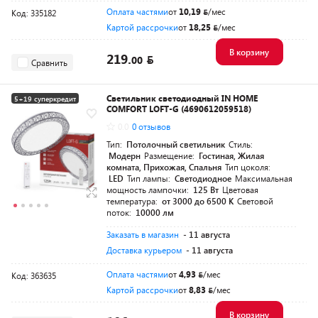
Оплата частями
от
10,19
/мес
Код: 335182
Картой рассрочки
от
18,25
/мес
В корзину
219.
00
Сравнить
Светильник светодиодный IN HOME
5+19 суперкредит
COMFORT LOFT-G (4690612059518)
Разумная цена
0.0
0 отзывов
Тип:
Потолочный светильник
Стиль:
Модерн
Размещение:
Гостиная, Жилая
комната, Прихожая, Спальня
Тип цоколя:
LED
Тип лампы:
Светодиодное
Максимальная
мощность лампочки:
125 Вт
Цветовая
температура:
от 3000 до 6500 K
Световой
поток:
10000 лм
Заказать в магазин
- 11 августа
Доставка курьером
- 11 августа
Оплата частями
от
4,93
/мес
Код: 363635
Картой рассрочки
от
8,83
/мес
В корзину