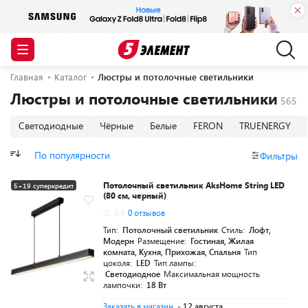
Главная
Каталог
Люстры и потолочные светильники
Люстры и потолочные светильники
Светодиодные
Чёрные
Белые
FERON
TRUENERGY
По популярности
Фильтры
Потолочный светильник AksHome String LED
5+19 суперкредит
(80 см, черный)
0.0
0 отзывов
Тип:
Потолочный светильник
Стиль:
Лофт,
Модерн
Размещение:
Гостиная, Жилая
комната, Кухня, Прихожая, Спальня
Тип
цоколя:
LED
Тип лампы:
Светодиодное
Максимальная мощность
лампочки:
18 Вт
Заказать в магазин
- 12 августа