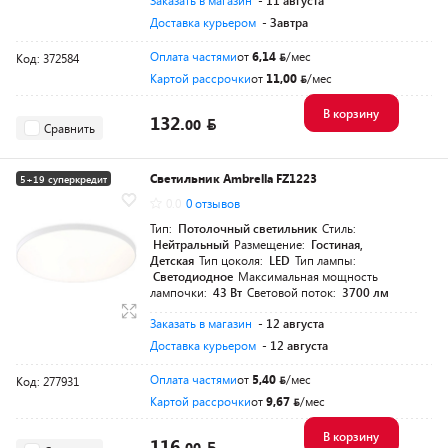
Заказать в магазин
- 11 августа
Доставка курьером
- Завтра
Оплата частями
от
6,14
/мес
Код: 372584
Картой рассрочки
от
11,00
/мес
В корзину
132.
00
Сравнить
Светильник Ambrella FZ1223
5+19 суперкредит
0.0
0 отзывов
Тип:
Потолочный светильник
Стиль:
Нейтральный
Размещение:
Гостиная,
Детская
Тип цоколя:
LED
Тип лампы:
Светодиодное
Максимальная мощность
лампочки:
43 Вт
Световой поток:
3700 лм
Заказать в магазин
- 12 августа
Доставка курьером
- 12 августа
Оплата частями
от
5,40
/мес
Код: 277931
Картой рассрочки
от
9,67
/мес
В корзину
116.
00