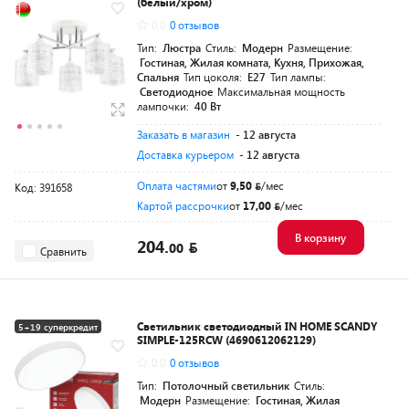
(белый/хром)
0.0
0 отзывов
Тип:
Люстра
Стиль:
Модерн
Размещение:
Гостиная, Жилая комната, Кухня, Прихожая,
Спальня
Тип цоколя:
E27
Тип лампы:
Светодиодное
Максимальная мощность
лампочки:
40 Вт
Заказать в магазин
- 12 августа
Доставка курьером
- 12 августа
Оплата частями
от
9,50
/мес
Код: 391658
Картой рассрочки
от
17,00
/мес
В корзину
204.
00
Сравнить
Светильник светодиодный IN HOME SCANDY
5+19 суперкредит
SIMPLE-125RCW (4690612062129)
0.0
0 отзывов
Тип:
Потолочный светильник
Стиль:
Модерн
Размещение:
Гостиная, Жилая