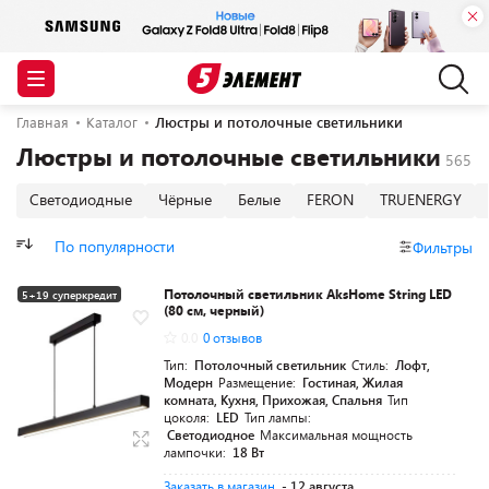
Главная
Каталог
Люстры и потолочные светильники
Люстры и потолочные светильники
Светодиодные
Чёрные
Белые
FERON
TRUENERGY
По популярности
Фильтры
Потолочный светильник AksHome String LED
5+19 суперкредит
(80 см, черный)
0.0
0 отзывов
Тип:
Потолочный светильник
Стиль:
Лофт,
Модерн
Размещение:
Гостиная, Жилая
комната, Кухня, Прихожая, Спальня
Тип
цоколя:
LED
Тип лампы:
Светодиодное
Максимальная мощность
лампочки:
18 Вт
Заказать в магазин
- 12 августа