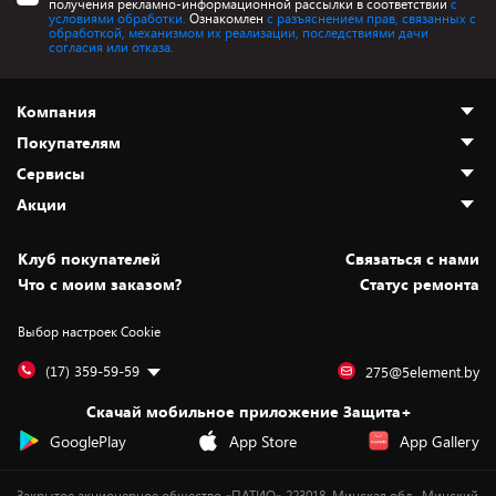
получения рекламно-информационной рассылки в соответствии
с
условиями обработки.
Ознакомлен
с разъяснением прав, связанных с
обработкой, механизмом их реализации, последствиями дачи
согласия или отказа.
Компания
Покупателям
О нас
Сервисы
Адреса магазинов
Как сделать заказ
Акции
Новости
Оплата и доставка
Программа «Защита+»
Статьи и обзоры
Безналичный расчёт
Установка техники
Скидки и промокоды
Клуб покупателей
Cвязаться с нами
Вакансии
Обмен и возврат товара
Для игровых консолей
Белорусские товары
Что с моим заказом?
Статус ремонта
Контакты
Юридическая информация
Подписки на видеосервисы
Подарки
Выбор настроек Cookie
Дай пять добру!
Обработка персональных данных
Для мобильных устройств
Бонусы
Подарочные карты
Для компьютеров
Оплата частями
(17) 359-59-59
275@5element.by
Утилизация старой техники
Предзаказы
Скачай мобильное приложение Защита+
Сервисные центры
Новинки
GooglePlay
App Store
App Gallery
Уценка
Закрытое акционерное общество «ПАТИО» 223018, Минская обл., Минский