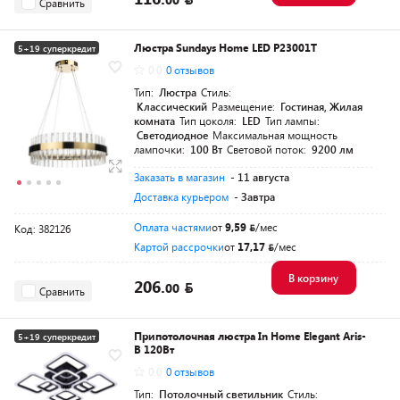
Сравнить
Люстра Sundays Home LED P23001T
5+19 суперкредит
0.0
0 отзывов
Тип:
Люстра
Стиль:
Классический
Размещение:
Гостиная, Жилая
комната
Тип цоколя:
LED
Тип лампы:
Светодиодное
Максимальная мощность
лампочки:
100 Вт
Световой поток:
9200 лм
Заказать в магазин
- 11 августа
Доставка курьером
- Завтра
Оплата частями
от
9,59
/мес
Код: 382126
Картой рассрочки
от
17,17
/мес
В корзину
206.
00
Сравнить
Припотолочная люстра In Home Elegant Aris-
5+19 суперкредит
B 120Вт
Разумная цена
0.0
0 отзывов
Тип:
Потолочный светильник
Стиль: