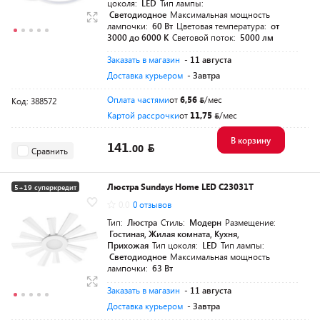
цоколя:
LED
Тип лампы:
Светодиодное
Максимальная мощность
лампочки:
60 Вт
Цветовая температура:
от
3000 до 6000 K
Световой поток:
5000 лм
Заказать в магазин
- 11 августа
Доставка курьером
- Завтра
Оплата частями
от
6,56
/мес
Код: 388572
Картой рассрочки
от
11,75
/мес
В корзину
141.
00
Сравнить
Люстра Sundays Home LED C23031T
5+19 суперкредит
0.0
0 отзывов
Тип:
Люстра
Стиль:
Модерн
Размещение:
Гостиная, Жилая комната, Кухня,
Прихожая
Тип цоколя:
LED
Тип лампы:
Светодиодное
Максимальная мощность
лампочки:
63 Вт
Заказать в магазин
- 11 августа
Доставка курьером
- Завтра