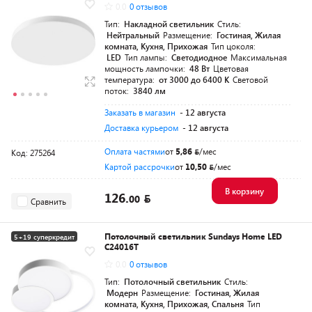
0.0
0 отзывов
Тип:
Накладной светильник
Стиль:
Нейтральный
Размещение:
Гостиная, Жилая
комната, Кухня, Прихожая
Тип цоколя:
LED
Тип лампы:
Светодиодное
Максимальная
мощность лампочки:
48 Вт
Цветовая
температура:
от 3000 до 6400 K
Световой
поток:
3840 лм
Заказать в магазин
- 12 августа
Доставка курьером
- 12 августа
Оплата частями
от
5,86
/мес
Код: 275264
Картой рассрочки
от
10,50
/мес
В корзину
126.
00
Сравнить
Потолочный светильник Sundays Home LED
5+19 суперкредит
C24016T
0.0
0 отзывов
Тип:
Потолочный светильник
Стиль:
Модерн
Размещение:
Гостиная, Жилая
комната, Кухня, Прихожая, Спальня
Тип