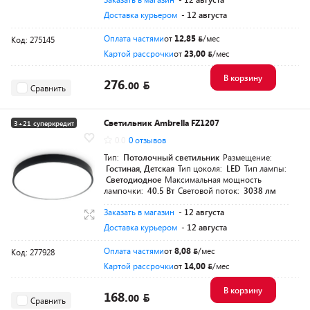
Доставка курьером
- 12 августа
Оплата частями
от
12,85
/мес
Код: 275145
Картой рассрочки
от
23,00
/мес
В корзину
276.
00
Сравнить
Светильник Ambrella FZ1207
3+21 суперкредит
0.0
0 отзывов
Разумная цена
Тип:
Потолочный светильник
Размещение:
Гостиная, Детская
Тип цоколя:
LED
Тип лампы:
Светодиодное
Максимальная мощность
лампочки:
40.5 Вт
Световой поток:
3038 лм
Заказать в магазин
- 12 августа
Доставка курьером
- 12 августа
Оплата частями
от
8,08
/мес
Код: 277928
Картой рассрочки
от
14,00
/мес
В корзину
168.
00
Сравнить