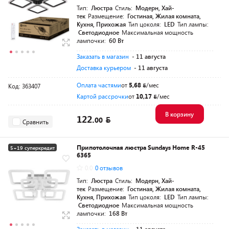
Тип:
Люстра
Стиль:
Модерн, Хай-
тек
Размещение:
Гостиная, Жилая комната,
Кухня, Прихожая
Тип цоколя:
LED
Тип лампы:
Светодиодное
Максимальная мощность
лампочки:
60 Вт
Заказать в магазин
- 11 августа
Доставка курьером
- 11 августа
Оплата частями
от
5,68
/мес
Код: 363407
Картой рассрочки
от
10,17
/мес
В корзину
122.
00
Сравнить
Припотолочная люстра Sundays Home R-45
5+19 суперкредит
6365
0.0
0 отзывов
Тип:
Люстра
Стиль:
Модерн, Хай-
тек
Размещение:
Гостиная, Жилая комната,
Кухня, Прихожая
Тип цоколя:
LED
Тип лампы:
Светодиодное
Максимальная мощность
лампочки:
168 Вт