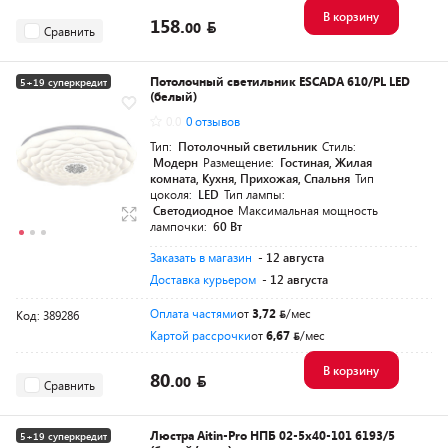
В корзину
158.
00
Сравнить
Потолочный светильник ESCADA 610/PL LED
5+19 суперкредит
(белый)
0.0
0 отзывов
Тип:
Потолочный светильник
Стиль:
Модерн
Размещение:
Гостиная, Жилая
комната, Кухня, Прихожая, Спальня
Тип
цоколя:
LED
Тип лампы:
Светодиодное
Максимальная мощность
лампочки:
60 Вт
Заказать в магазин
- 12 августа
Доставка курьером
- 12 августа
Оплата частями
от
3,72
/мес
Код: 389286
Картой рассрочки
от
6,67
/мес
В корзину
80.
00
Сравнить
Люстра Aitin-Pro НПБ 02-5x40-101 6193/5
5+19 суперкредит