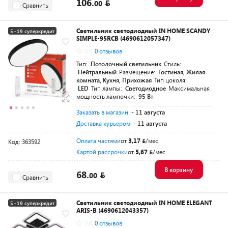
106.
00
Сравнить
Светильник светодиодный IN HOME SCANDY
5+19 суперкредит
SIMPLE-95RCB (4690612057347)
Разумная цена
0.0
0 отзывов
Тип:
Потолочный светильник
Стиль:
Нейтральный
Размещение:
Гостиная, Жилая
комната, Кухня, Прихожая
Тип цоколя:
LED
Тип лампы:
Светодиодное
Максимальная
мощность лампочки:
95 Вт
Заказать в магазин
- 11 августа
Доставка курьером
- 11 августа
Оплата частями
от
3,17
/мес
Код: 363592
Картой рассрочки
от
5,67
/мес
В корзину
68.
00
Сравнить
Светильник светодиодный IN HOME ELEGANT
5+19 суперкредит
ARIS-B (4690612043357)
Разумная цена
0.0
0 отзывов