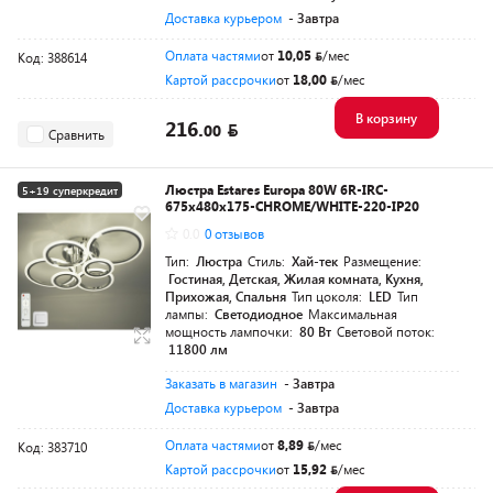
Доставка курьером
- Завтра
Оплата частями
от
10,05
/мес
Код: 388614
Картой рассрочки
от
18,00
/мес
В корзину
216.
00
Сравнить
Люстра Estares Europa 80W 6R-IRC-
5+19 суперкредит
675x480x175-CHROME/WHITE-220-IP20
0.0
0 отзывов
Тип:
Люстра
Стиль:
Хай-тек
Размещение:
Гостиная, Детская, Жилая комната, Кухня,
Прихожая, Спальня
Тип цоколя:
LED
Тип
лампы:
Светодиодное
Максимальная
мощность лампочки:
80 Вт
Световой поток:
11800 лм
Заказать в магазин
- Завтра
Доставка курьером
- Завтра
Оплата частями
от
8,89
/мес
Код: 383710
Картой рассрочки
от
15,92
/мес