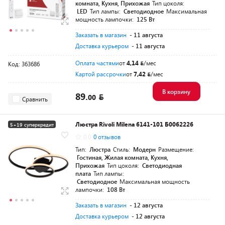
комната, Кухня, Прихожая
Тип цоколя:
LED
Тип лампы:
Светодиодное
Максимальная
мощность лампочки:
125 Вт
Заказать в магазин
- 11 августа
Доставка курьером
- 11 августа
Оплата частями
от
4,14
/мес
Код: 363686
Картой рассрочки
от
7,42
/мес
В корзину
89.
00
Сравнить
Люстра Rivoli Milena 6141-101 Б0062226
5+19 суперкредит
0.0
0 отзывов
Тип:
Люстра
Стиль:
Модерн
Размещение:
Гостиная, Жилая комната, Кухня,
Прихожая
Тип цоколя:
Светодиодная
плата
Тип лампы:
Светодиодное
Максимальная мощность
лампочки:
108 Вт
Заказать в магазин
- 12 августа
Доставка курьером
- 12 августа