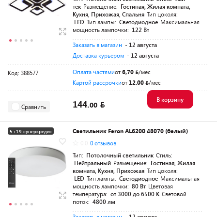
тек
Размещение:
Гостиная, Жилая комната,
Кухня, Прихожая, Спальня
Тип цоколя:
LED
Тип лампы:
Светодиодное
Максимальная
мощность лампочки:
122 Вт
Заказать в магазин
- 12 августа
Доставка курьером
- 12 августа
Оплата частями
от
6,70
/мес
Код: 388577
Картой рассрочки
от
12,00
/мес
В корзину
144.
00
Сравнить
Светильник Feron AL6200 48070 (белый)
5+19 суперкредит
0.0
0 отзывов
Тип:
Потолочный светильник
Стиль:
Нейтральный
Размещение:
Гостиная, Жилая
комната, Кухня, Прихожая
Тип цоколя:
LED
Тип лампы:
Светодиодное
Максимальная
мощность лампочки:
80 Вт
Цветовая
температура:
от 3000 до 6500 K
Световой
поток:
4800 лм
Заказать в магазин
- 12 августа