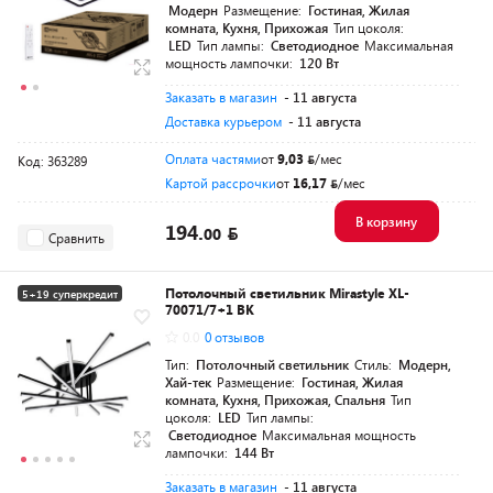
Модерн
Размещение:
Гостиная, Жилая
комната, Кухня, Прихожая
Тип цоколя:
LED
Тип лампы:
Светодиодное
Максимальная
мощность лампочки:
120 Вт
Заказать в магазин
- 11 августа
Доставка курьером
- 11 августа
Оплата частями
от
9,03
/мес
Код: 363289
Картой рассрочки
от
16,17
/мес
В корзину
194.
00
Сравнить
Потолочный светильник Mirastyle XL-
5+19 суперкредит
70071/7+1 BK
0.0
0 отзывов
Тип:
Потолочный светильник
Стиль:
Модерн,
Хай-тек
Размещение:
Гостиная, Жилая
комната, Кухня, Прихожая, Спальня
Тип
цоколя:
LED
Тип лампы:
Светодиодное
Максимальная мощность
лампочки:
144 Вт
Заказать в магазин
- 11 августа