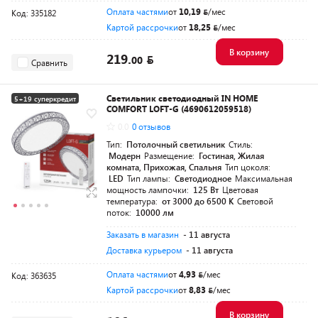
Оплата частями
от
10,19
/мес
Код: 335182
Картой рассрочки
от
18,25
/мес
В корзину
219.
00
Сравнить
Светильник светодиодный IN HOME
5+19 суперкредит
COMFORT LOFT-G (4690612059518)
Разумная цена
0.0
0 отзывов
Тип:
Потолочный светильник
Стиль:
Модерн
Размещение:
Гостиная, Жилая
комната, Прихожая, Спальня
Тип цоколя:
LED
Тип лампы:
Светодиодное
Максимальная
мощность лампочки:
125 Вт
Цветовая
температура:
от 3000 до 6500 K
Световой
поток:
10000 лм
Заказать в магазин
- 11 августа
Доставка курьером
- 11 августа
Оплата частями
от
4,93
/мес
Код: 363635
Картой рассрочки
от
8,83
/мес
В корзину