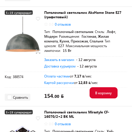
Потолочный светильник AksHome Stone E27
5+19 суперкредит
(графитовый)
0.0
0 отзывов
Тип:
Потолочный светильник
Стиль:
Лофт,
Модерн
Размещение:
Гостиная, Жилая
комната, Кухня, Прихожая, Спальня
Тип
цоколя:
E27
Максимальная мощность
лампочки:
15 Вт
Заказать в магазин
- 12 августа
Доставка курьером
- 12 августа
Оплата частями
от
7,17
/мес
Код: 388574
Картой рассрочки
от
12,83
/мес
В корзину
154.
00
Сравнить
Потолочный светильник Mirastyle CF-
5+19 суперкредит
16070/2+2 BK ML
0.0
0 отзывов
Тип:
Потолочный светильник
Стиль:
Хай-