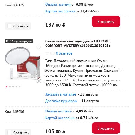
Оплата частями
от
6,38
/мес
Код: 382125
Картой рассрочки
от
11,42
/мес
В корзину
137.
00
Сравнить
Светильник светодиодный IN HOME
5+19 суперкредит
COMFORT MYSTERY (4690612059525)
Разумная цена
0.0
0 отзывов
Тип:
Потолочный светильник
Стиль:
Модерн
Размещение:
Гостиная, Детская,
Жилая комната, Кухня, Прихожая, Спальня
Тип
цоколя:
LED
Максимальная мощность
лампочки:
125 Вт
Цветовая температура:
от
3000 до 6500 K
Световой поток:
10000 лм
Заказать в магазин
- 11 августа
Доставка курьером
- 11 августа
Оплата частями
от
4,89
/мес
Код: 363636
Картой рассрочки
от
8,75
/мес
В корзину
105.
00
Сравнить