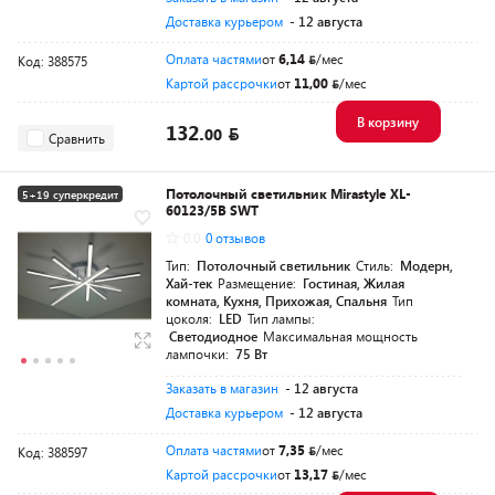
Доставка курьером
- 12 августа
Оплата частями
от
6,14
/мес
Код: 388575
Картой рассрочки
от
11,00
/мес
В корзину
132.
00
Сравнить
Потолочный светильник Mirastyle XL-
5+19 суперкредит
60123/5B SWT
0.0
0 отзывов
Тип:
Потолочный светильник
Стиль:
Модерн,
Хай-тек
Размещение:
Гостиная, Жилая
комната, Кухня, Прихожая, Спальня
Тип
цоколя:
LED
Тип лампы:
Светодиодное
Максимальная мощность
лампочки:
75 Вт
Заказать в магазин
- 12 августа
Доставка курьером
- 12 августа
Оплата частями
от
7,35
/мес
Код: 388597
Картой рассрочки
от
13,17
/мес