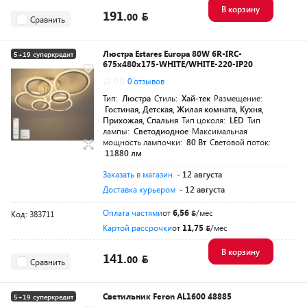
В корзину
191.
00
Сравнить
Люстра Estares Europa 80W 6R-IRC-
5+19 суперкредит
675x480x175-WHITE/WHITE-220-IP20
0.0
0 отзывов
Тип:
Люстра
Стиль:
Хай-тек
Размещение:
Гостиная, Детская, Жилая комната, Кухня,
Прихожая, Спальня
Тип цоколя:
LED
Тип
лампы:
Светодиодное
Максимальная
мощность лампочки:
80 Вт
Световой поток:
11880 лм
Заказать в магазин
- 12 августа
Доставка курьером
- 12 августа
Оплата частями
от
6,56
/мес
Код: 383711
Картой рассрочки
от
11,75
/мес
В корзину
141.
00
Сравнить
Светильник Feron AL1600 48885
5+19 суперкредит