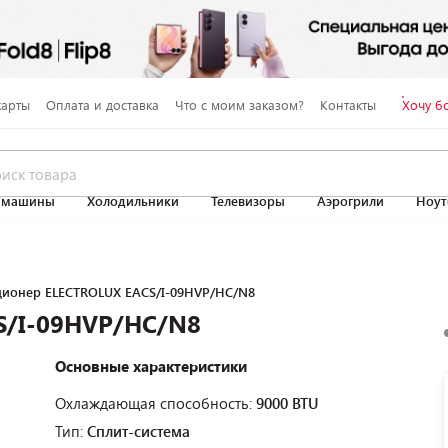
карты
Оплата и доставка
Что с моим заказом?
Контакты
Хочу б
 машины
Холодильники
Телевизоры
Аэрогрили
Ноут
ионер ELECTROLUX EACS/I-09HVP/HC/N8
S/I-09HVP/HC/N8
Основные характеристики
Охлаждающая способность:
9000 BTU
Тип:
Сплит-система