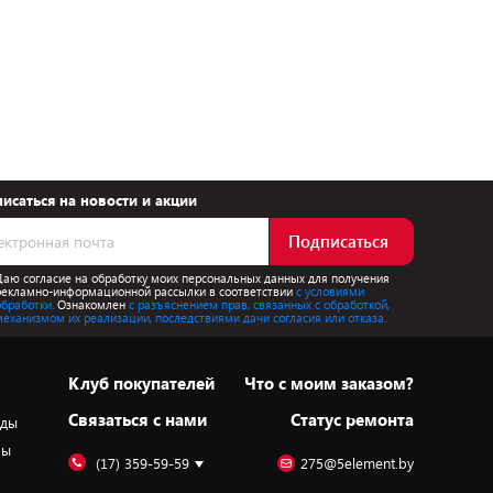
исаться на новости и акции
Подписаться
Даю согласие на обработку моих персональных данных для получения
рекламно-информационной рассылки в соответствии
с условиями
обработки.
Ознакомлен
с разъяснением прав, связанных с обработкой,
механизмом их реализации, последствиями дачи согласия или отказа.
Клуб покупателей
Что с моим заказом?
Cвязаться с нами
Статус ремонта
оды
ры
(17) 359-59-59
275@5element.by