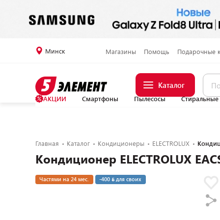
Минск
Магазины
Помощь
Подарочные 
Каталог
АКЦИИ
Смартфоны
Пылесосы
Стиральные
Главная
Каталог
Кондиционеры
ELECTROLUX
Кондиц
Кондиционер ELECTROLUX EAC
Частями на 24 мес.
-400
для своих