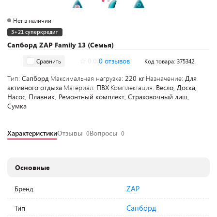
Нет в наличии
3+21 суперкредит
Сапборд ZAP Family 13 (Семья)
0.0
0 отзывов
Сравнить
Код товара: 375342
Тип:
Сапборд
Максимальная нагрузка:
220 кг
Назначение:
Для
активного отдыха
Материал:
ПВХ
Комплектация:
Весло, Доска,
Насос, Плавник, Ремонтный комплект, Страховочный лиш,
Сумка
Характеристики
Отзывы
Вопросы
0
0
Основные
ZAP
Бренд
Сапборд
Тип