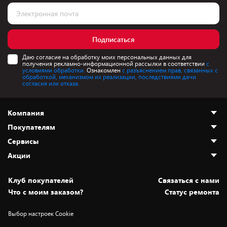
Подписаться
Даю согласие на обработку моих персональных данных для
получения рекламно-информационной рассылки в соответствии
с
условиями обработки.
Ознакомлен
с разъяснением прав, связанных с
обработкой, механизмом их реализации, последствиями дачи
согласия или отказа.
Компания
Покупателям
О нас
Сервисы
Адреса магазинов
Как сделать заказ
Акции
Новости
Оплата и доставка
Программа «Защита+»
Статьи и обзоры
Безналичный расчёт
Установка техники
Скидки и промокоды
Клуб покупателей
Cвязаться с нами
Вакансии
Обмен и возврат товара
Для игровых консолей
Белорусские товары
Что с моим заказом?
Статус ремонта
Контакты
Юридическая информация
Подписки на видеосервисы
Подарки
Выбор настроек Cookie
Дай пять добру!
Обработка персональных данных
Для мобильных устройств
Бонусы