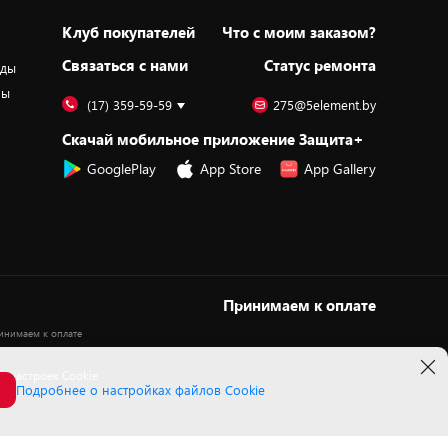
Клуб покупателей
Что с моим заказом?
Cвязаться с нами
Статус ремонта
оды
ры
(17) 359-59-59
275@5element.by
Скачай мобильное приложение Защита+
GooglePlay
App Store
App Gallery
Принимаем к оплате
 настроек Cookie
Подробнее о настройках файлов Cookie