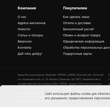
Компания
Покупателям
О нас
Как сделать заказ
Адреса магазинов
Оплата и доставка
Новости
Безналичный расчёт
Статьи и обзоры
Обмен и возврат товара
Вакансии
Юридическая информация
Контакты
Обработка персональных дан
Дай пять добру!
Подарочные карты
Закрытое акционерное общество «ПАТИО» 223018, Минская обл., Минский
Н
р-н, Ждановичский с/с, 53, вблизи д.Тарасово, оф. 503.1. Свидетельство о
п
государственной регистрации ЗАО «ПАТИО» выдано Мингорисполкомом
ю
на основании решения от 18.04.2001 № 491. УНП 100183195. Режим работы
о
интернет-магазина: с 9.00 до 21.00 ежедневно. Дата включения сведений об
в
Cайт использует файлы cookie для обеспеч
интернет-магазине 5element.by в Торговый реестр Республики Беларусь -
+
его улучшения, предоставления персона
11.04.2018, № регистрации 412542.