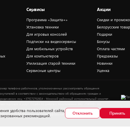
Сервисы
Акции
Программа «Защита+»
Скидки и промок
Установка техники
Белорусские това
Для игровых консолей
Подарки
Подписки на видеосервисы
Бонусы
Для мобильных устройств
Оплата частями
ных
Для компьютеров
Предзаказы
Утилизация старой техники
Новинки
Сервисные центры
Уценка
омер телефона работников, уполномоченных рассматривать обращения
окупателей в соответствии с законодательством об обращениях граждан и
ридических лиц: +375172702914 - Минский районный исполнительный комитет ,
тдел торговли и услуг. Служба по работе с покупателями ЗАО «ПАТИО» (по
Выбор
опросам рассмотрения обращения покупателей о нарушении их прав): Тел.:
ения удобства пользователей сайта,
Отклонить
Принять
37517-359-23-83. Электронная почта: 5@5element.by
лизированных рекомендаций.