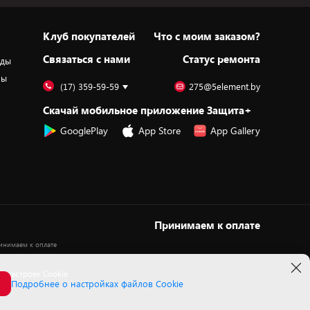
Клуб покупателей
Что с моим заказом?
Cвязаться с нами
Статус ремонта
оды
ры
(17) 359-59-59
275@5element.by
Скачай мобильное приложение Защита+
GooglePlay
App Store
App Gallery
Принимаем к оплате
 настроек Cookie
Подробнее о настройках файлов Cookie