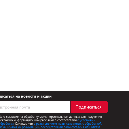
исаться на новости и акции
Подписаться
Даю согласие на обработку моих персональных данных для получения
рекламно-информационной рассылки в соответствии
с условиями
обработки.
Ознакомлен
с разъяснением прав, связанных с обработкой,
механизмом их реализации, последствиями дачи согласия или отказа.