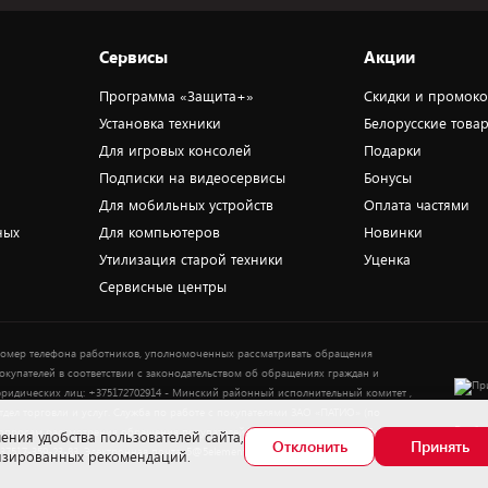
Сервисы
Акции
Программа «Защита+»
Скидки и промок
Установка техники
Белорусские това
Для игровых консолей
Подарки
Подписки на видеосервисы
Бонусы
Для мобильных устройств
Оплата частями
ных
Для компьютеров
Новинки
Утилизация старой техники
Уценка
Сервисные центры
омер телефона работников, уполномоченных рассматривать обращения
окупателей в соответствии с законодательством об обращениях граждан и
ридических лиц: +375172702914 - Минский районный исполнительный комитет ,
тдел торговли и услуг. Служба по работе с покупателями ЗАО «ПАТИО» (по
Выбор
опросам рассмотрения обращения покупателей о нарушении их прав): Тел.:
ения удобства пользователей сайта,
Отклонить
Принять
37517-359-23-83. Электронная почта: 5@5element.by
лизированных рекомендаций.