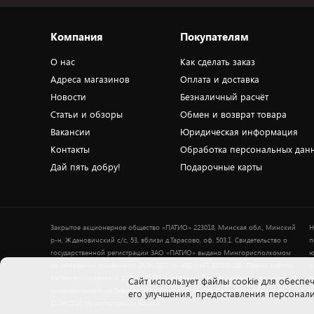
Компания
Покупателям
О нас
Как сделать заказ
Адреса магазинов
Оплата и доставка
Новости
Безналичный расчёт
Статьи и обзоры
Обмен и возврат товара
Вакансии
Юридическая информация
Контакты
Обработка персональных дан
Дай пять добру!
Подарочные карты
Закрытое акционерное общество «ПАТИО» 223018, Минская обл., Минский
Н
р-н, Ждановичский с/с, 53, вблизи д.Тарасово, оф. 503.1. Свидетельство о
п
государственной регистрации ЗАО «ПАТИО» выдано Мингорисполкомом
ю
на основании решения от 18.04.2001 № 491. УНП 100183195. Режим работы
о
интернет-магазина: с 9.00 до 21.00 ежедневно. Дата включения сведений об
в
Cайт использует файлы cookie для обеспеч
интернет-магазине 5element.by в Торговый реестр Республики Беларусь -
+
его улучшения, предоставления персона
11.04.2018, № регистрации 412542.