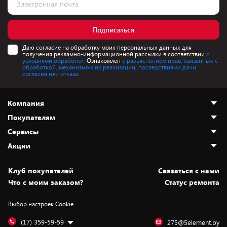
Подписаться
Даю согласие на обработку моих персональных данных для
получения рекламно-информационной рассылки в соответствии
с
условиями обработки.
Ознакомлен
с разъяснением прав, связанных с
обработкой, механизмом их реализации, последствиями дачи
согласия или отказа.
Компания
Покупателям
О нас
Сервисы
Адреса магазинов
Как сделать заказ
Акции
Новости
Оплата и доставка
Программа «Защита+»
Статьи и обзоры
Безналичный расчёт
Установка техники
Скидки и промокоды
Клуб покупателей
Cвязаться с нами
Вакансии
Обмен и возврат товара
Для игровых консолей
Белорусские товары
Что с моим заказом?
Статус ремонта
Контакты
Юридическая информация
Подписки на видеосервисы
Подарки
Выбор настроек Cookie
Дай пять добру!
Обработка персональных данных
Для мобильных устройств
Бонусы
Подарочные карты
Для компьютеров
Оплата частями
(17) 359-59-59
275@5element.by