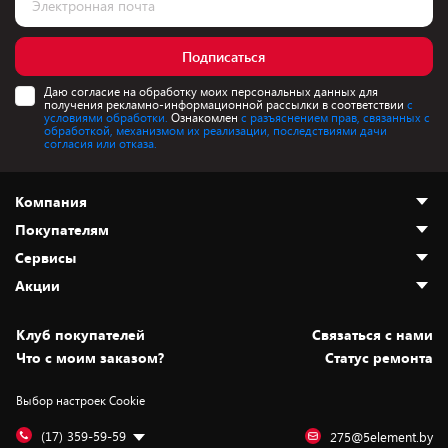
Подписаться
Даю согласие на обработку моих персональных данных для
получения рекламно-информационной рассылки в соответствии
с
условиями обработки.
Ознакомлен
с разъяснением прав, связанных с
обработкой, механизмом их реализации, последствиями дачи
согласия или отказа.
Компания
Покупателям
О нас
Сервисы
Адреса магазинов
Как сделать заказ
Акции
Новости
Оплата и доставка
Программа «Защита+»
Статьи и обзоры
Безналичный расчёт
Установка техники
Скидки и промокоды
Клуб покупателей
Cвязаться с нами
Вакансии
Обмен и возврат товара
Для игровых консолей
Белорусские товары
Что с моим заказом?
Статус ремонта
Контакты
Юридическая информация
Подписки на видеосервисы
Подарки
Выбор настроек Cookie
Дай пять добру!
Обработка персональных данных
Для мобильных устройств
Бонусы
Подарочные карты
Для компьютеров
Оплата частями
(17) 359-59-59
275@5element.by