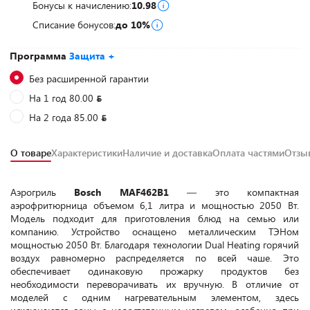
Бонусы к начислению:
10.98
Списание бонусов:
до 10%
Программа
Защита +
Без расширенной гарантии
На 1 год 80.00
На 2 года 85.00
О товаре
Характеристики
Наличие и доставка
Оплата частями
Отз
Аэрогриль
Bosch MAF462B1
— это компактная
аэрофритюрница объемом 6,1 литра и мощностью 2050 Вт.
Модель подходит для приготовления блюд на семью или
компанию. Устройство оснащено металлическим ТЭНом
мощностью 2050 Вт. Благодаря технологии Dual Heating горячий
воздух равномерно распределяется по всей чаше. Это
обеспечивает одинаковую прожарку продуктов без
необходимости переворачивать их вручную. В отличие от
моделей с одним нагревательным элементом, здесь