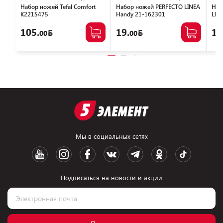
Набор ножей Tefal Сomfort
Набор ножей PERFECTO LINEA
Наб
K221S475
Handy 21-162301
LIN
105.
19.
11
00
00
Мы в социальных сетях
Подписаться на новости и акции