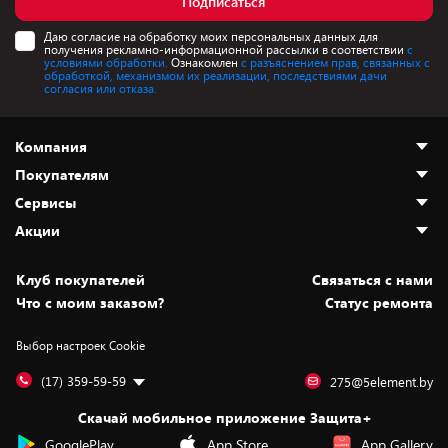
Подписаться
Даю согласие на обработку моих персональных данных для
получения рекламно-информационной рассылки в соответствии
с
условиями обработки.
Ознакомлен
с разъяснением прав, связанных с
обработкой, механизмом их реализации, последствиями дачи
согласия или отказа.
Компания
Покупателям
О нас
Сервисы
Адреса магазинов
Как сделать заказ
Акции
Новости
Оплата и доставка
Программа «Защита+»
Статьи и обзоры
Безналичный расчёт
Установка техники
Скидки и промокоды
Клуб покупателей
Cвязаться с нами
Вакансии
Обмен и возврат товара
Для игровых консолей
Белорусские товары
Что с моим заказом?
Статус ремонта
Контакты
Юридическая информация
Подписки на видеосервисы
Подарки
Выбор настроек Cookie
Дай пять добру!
Обработка персональных данных
Для мобильных устройств
Бонусы
Подарочные карты
Для компьютеров
Оплата частями
(17) 359-59-59
275@5element.by
Утилизация старой техники
Предзаказы
Скачай мобильное приложение Защита+
Сервисные центры
Новинки
GooglePlay
App Store
App Gallery