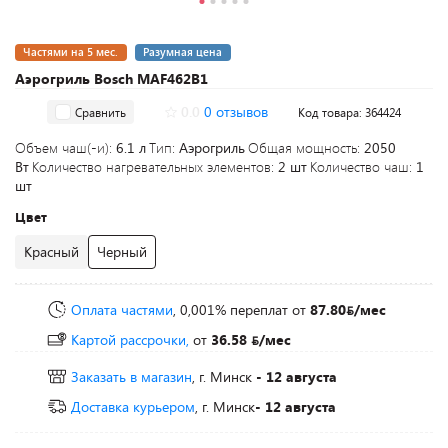
Частями на 5 мес.
Разумная цена
Аэрогриль Bosch MAF462B1
0.0
0 отзывов
Сравнить
Код товара: 364424
Объем чаш(-и):
6.1 л
Тип:
Аэрогриль
Общая мощность:
2050
Вт
Количество нагревательных элементов:
2 шт
Количество чаш:
1
шт
Цвет
Красный
Черный
Оплата частями
, 0,001% переплат
от
87.80
/мес
Картой рассрочки,
от
36.58
/мес
Заказать в магазин
, г. Минск
- 12 августа
Доставка курьером
, г. Минск
- 12 августа