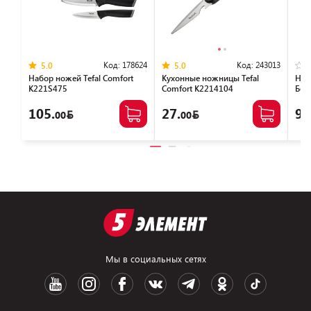
Код:
178624
Код:
243013
5.0
5.0
Набор ножей Tefal Сomfort
Кухонные ножницы Tefal
Наб
K221S475
Comfort K2214104
Бер
105.
27.
94
00
00
Мы в социальных сетях