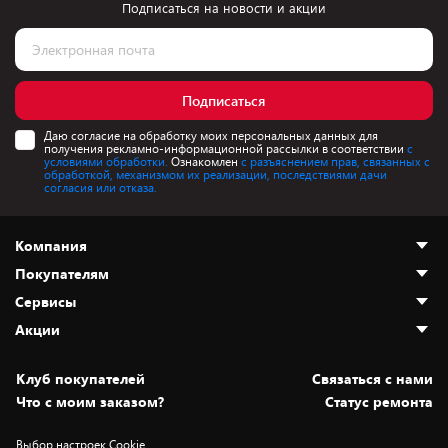
Подписаться на новости и акции
Подписаться
Даю согласие на обработку моих персональных данных для
получения рекламно-информационной рассылки в соответствии
с
условиями обработки.
Ознакомлен
с разъяснением прав, связанных с
обработкой, механизмом их реализации, последствиями дачи
согласия или отказа.
Компания
Покупателям
О нас
Сервисы
Адреса магазинов
Как сделать заказ
Акции
Новости
Оплата и доставка
Программа «Защита+»
Статьи и обзоры
Безналичный расчёт
Установка техники
Скидки и промокоды
Клуб покупателей
Cвязаться с нами
Вакансии
Обмен и возврат товара
Для игровых консолей
Белорусские товары
Что с моим заказом?
Статус ремонта
Контакты
Юридическая информация
Подписки на видеосервисы
Подарки
Выбор настроек Cookie