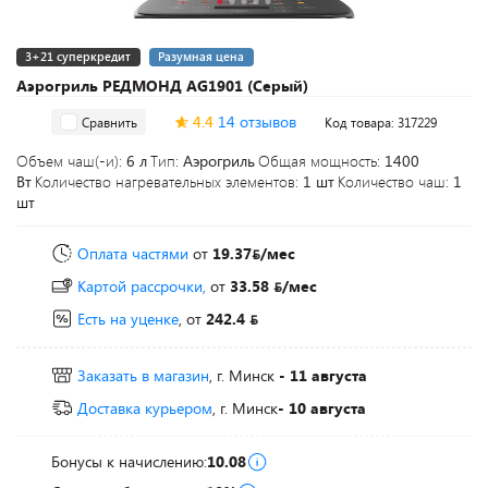
3+21 суперкредит
Разумная цена
Аэрогриль РЕДМОНД AG1901 (Серый)
4.4
14 отзывов
Сравнить
Код товара: 317229
Объем чаш(-и):
6 л
Тип:
Аэрогриль
Общая мощность:
1400
Вт
Количество нагревательных элементов:
1 шт
Количество чаш:
1
шт
Оплата частями
от
19.37
/мес
Картой рассрочки,
от
33.58
/мес
Есть на уценке
, от
242.4
Заказать в магазин
, г. Минск
- 11 августа
Доставка курьером
, г. Минск
- 10 августа
Бонусы к начислению:
10.08