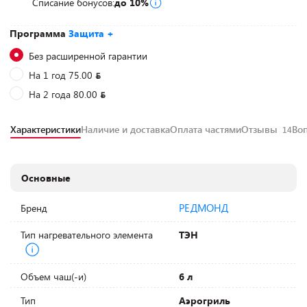
Списание бонусов:
до 10%
Программа
Защита +
Без расширенной гарантии
На 1 год 75.00
На 2 года 80.00
Характеристики
Наличие и доставка
Оплата частями
Отзывы
Во
14
Основные
РЕДМОНД
Бренд
Тип нагревательного элемента
ТЭН
Объем чаш(-и)
6 л
Тип
Аэрогриль